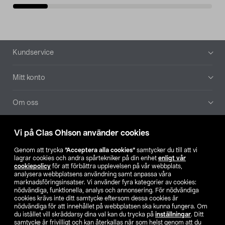
Sidfot
Kundservice
Mitt konto
Om oss
Aktuellt
Vi på Clas Ohlson använder cookies
Genom att trycka
”Acceptera alla cookies”
samtycker du till att vi
Våra bolag
lagrar cookies och andra spårtekniker på din enhet
enligt vår
cookiepolicy
för att förbättra upplevelsen på vår webbplats,
analysera webbplatsens användning samt anpassa våra
Hitta butik
marknadsföringsinsatser. Vi använder fyra kategorier av cookies:
nödvändiga, funktionella, analys och annonsering. För nödvändiga
cookies krävs inte ditt samtycke eftersom dessa cookies är
SE
NO
FI
nödvändiga för att innehållet på webbplatsen ska kunna fungera. Om
du istället vill skräddarsy dina val kan du trycka på
inställningar
. Ditt
samtycke är frivilligt och kan återkallas när som helst genom att du