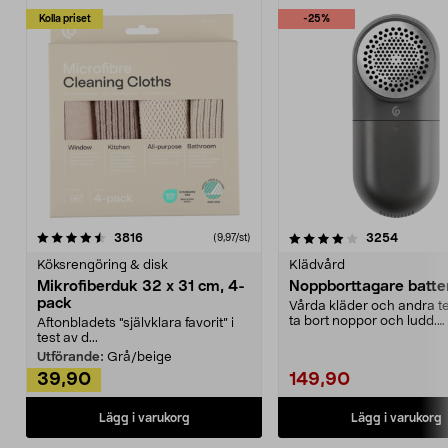
Kolla priset
-25%
4.0av 5 stjärnor
recensioner
4.5av 5 stjärnor
recensio
3816
3254
(9,97/st)
Köksrengöring & disk
Klädvård
Mikrofiberduk 32 x 31 cm, 4-
Noppborttagare batter
pack
Vårda kläder och andra tex
ta bort noppor och ludd.
Aftonbladets "självklara favorit” i
Noppborttagaren fräs...
test av d...
Utförande:
Grå/beige
39,90
149,90
Lägg i varukorg
Lägg i varukorg