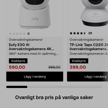
4.5 av 5 stjärnor
recensione
38
recensioner
0
0.0 av 5 stjärnor
Övervakningskameror
Övervakningskameror
Eufy E30 AI
TP-Link Tapo C220 2
övervakningskamera 4K
övervakningskamera
inomhus
inomhus
360°-kamera med AI-spårning,
Övervakningskameran d
livevideo och tvåvägsljud direkt i
skräddarsy efter dina be
Klubbpris
Klubbpris
mobilen. Eufy E3...
med smart AI. TP-Link T...
590,00
399,00
999,00
Lägg i varukorg
Lägg i varukorg
Ovanligt bra pris på vanliga saker