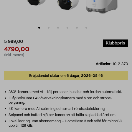
5 999,00
Klubbpris
4790,00
(inkl. moms)
Artikelnr:
10-2-870
Erbjudandet slutar om 6 dagar,
2026-08-16
360°-kamera med AI – följ personer, husdjur och fordon automatiskt.
Eufy SoloCam E42 övervakningskamera med siren och strobe-
belysning.
4K-kamera med AI-spårning och smart rörelsedetektering.
Solpanel och batteri hjälper kameran att hålla sig laddad året om.
Lokal lagring utan abonnemang – HomeBase 3 och stöd för microSD
upp till 128 GB.