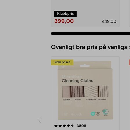
med smart AI. TP-Link T...
Klubbpris
399,00
449,00
Ovanligt bra pris på vanliga
Kolla priset
5av 5 stjärnor
4.0av 5 stjärnor
recensioner
3808