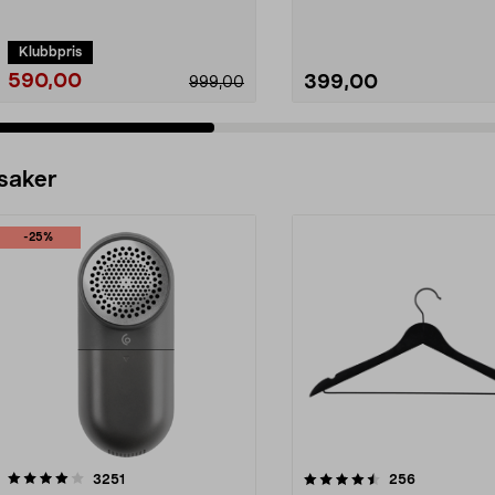
mobilen. Eufy E3...
motoriserad panorering. De
S...
Klubbpris
590,00
399,00
999,00
 saker
-25%
4.5av 5 stjärnor
recensioner
4.0av 5 stjärnor
recensioner
3251
256