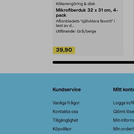
Köksrengöring & disk
Mikrofiberduk 32 x 31 cm, 4-
pack
Aftonbladets "självklara favorit” i
test av d...
Utförande:
Grå/beige
39,90
Lägg i varukorg
Sidfot
Kundservice
Mitt kont
Vanliga frågor
Logga in/R
Kontakta oss
Glömt lös
Tillgänglighet
Min inform
Köpvillkor
Min orderh