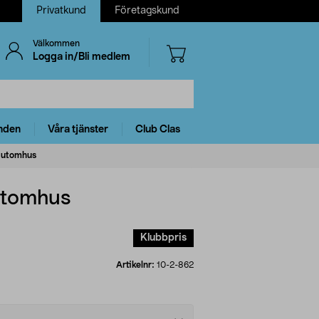
Privatkund
Företagskund
Välkommen
Logga in/Bli medlem
nden
Våra tjänster
Club Clas
, utomhus
 utomhus
Klubbpris
Artikelnr:
10-2-862