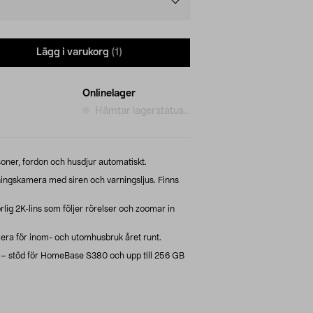
Lägg i varukorg
(1)
Onlinelager
Hämtar lagerstatus...
ner, fordon och husdjur automatiskt.
ngskamera med siren och varningsljus. Finns
ig 2K-lins som följer rörelser och zoomar in
era för inom- och utomhusbruk året runt.
– stöd för HomeBase S380 och upp till 256 GB