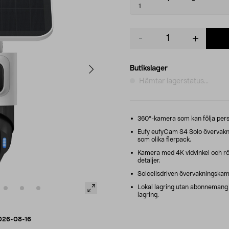
variant
1
Product
quantity
Butikslager
Hämtar lagerstatus...
360°-kamera som kan följa perso
Eufy eufyCam S4 Solo övervakni
som olika flerpack.
Kamera med 4K vidvinkel och rörl
detaljer.
Solcellsdriven övervakningskam
Lokal lagring utan abonnemang 
lagring.
026-08-16