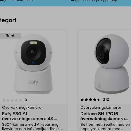
Till valfri butik
365 dagar öppet köp
tegori
Nyhet
4.5 av 5 stjärnor
recensioner
210
recensioner
0
0.0 av 5 stjärnor
Övervakningskameror
Övervakningskameror
Eufy E30 AI
Deltaco SH-IPC16
övervakningskamera 4K
övervakningskamera
inomhus
inomhus WiFi
360°-kamera med AI-spårning,
Se hemmet i realtid med en
livevideo och tvåvägsljud direkt i
appstyrd kamera med