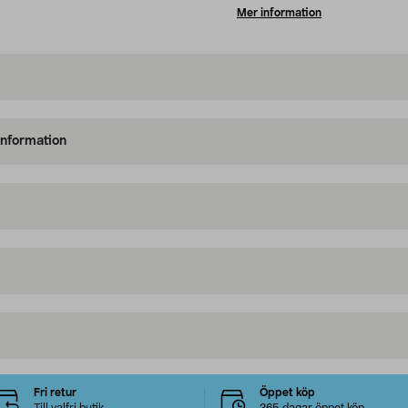
Mer information
information
Fri retur
Öppet köp