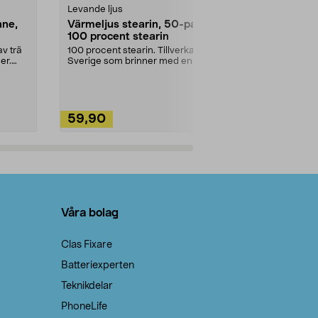
Levande ljus
Rengöringsm
nne,
Värmeljus stearin, 50-pack,
Bikarbonat
100 procent stearin
Ett allsidigt 
städning och 
v trä
100 procent stearin. Tillverkade i
ute. Städa med
er.
Sverige som brinner med en
vacker och sotfri ...
59,90
49,90
Lägg i varukorg
Lägg
Våra bolag
Clas Fixare
Batteriexperten
Teknikdelar
PhoneLife