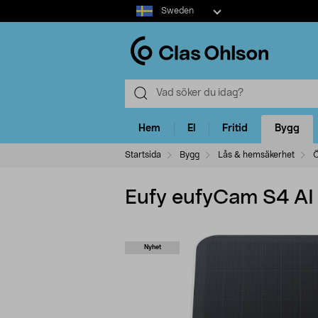
Select
Sweden
market
Hem
El
Fritid
Bygg
Startsida
Bygg
Lås & hemsäkerhet
Ö
Eufy eufyCam S4 AI 
Nyhet