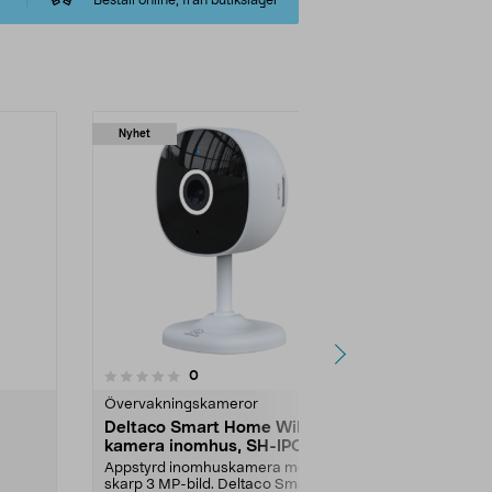
Beställ online, från butikslager
Nyhet
4.0 av 5 stjärnor
4.5
6
recensioner
0
Övervakningskameror
Webbkamero
Deltaco Smart Home WiFi
Deltaco SH
kamera inomhus, SH-IPC15
övervaknin
utomhus Wi
Appstyrd inomhuskamera med
Se vad som 
skarp 3 MP-bild. Deltaco Smart
direkt i mobile