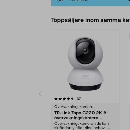
Från 599 kr*
Toppsäljare inom samma ka
5 av 5 stjärnor
recensioner
37
0.0 av 5 stjärnor
Övervakningskameror
TP-Link Tapo C220 2K AI
övervakningskamera
inomhus
Övervakningskameran du kan
skräddarsy efter dina behov –