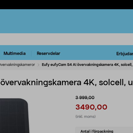
Multimedia
Reservdelar
Erbjuda
vervakningskameror
Eufy eufyCam S4 AI övervakningskamera 4K, solcell
övervakningskamera 4K, solcell,
3 999,00
3490,00
(inkl. moms)
Select
Antal i förpackning