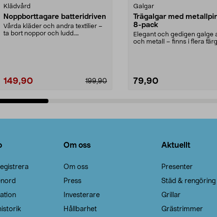
Klädvård
Galgar
Noppborttagare batteridriven
Trägalgar med metallpi
8-pack
Vårda kläder och andra textilier –
ta bort noppor och ludd.
Elegant och gedigen galge a
Noppborttagaren fräs...
och metall – finns i flera färg
Galge med sv...
149,90
79,90
199,90
Lägg i varukorg
Lägg i varukorg
o
Om oss
Aktuellt
egistrera
Om oss
Presenter
enord
Press
Städ & rengöring
ation
Investerare
Grillar
istorik
Hållbarhet
Grästrimmer