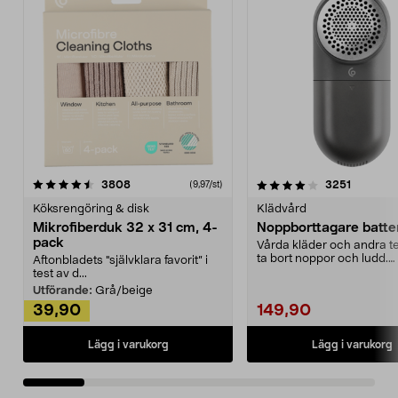
4.0av 5 stjärnor
recensioner
4.5av 5 stjärnor
recensio
3808
3251
(9,97/st)
Köksrengöring & disk
Klädvård
Mikrofiberduk 32 x 31 cm, 4-
Noppborttagare batter
pack
Vårda kläder och andra tex
ta bort noppor och ludd.
Aftonbladets "självklara favorit” i
Noppborttagaren fräs...
test av d...
Utförande:
Grå/beige
39,90
149,90
Lägg i varukorg
Lägg i varukorg