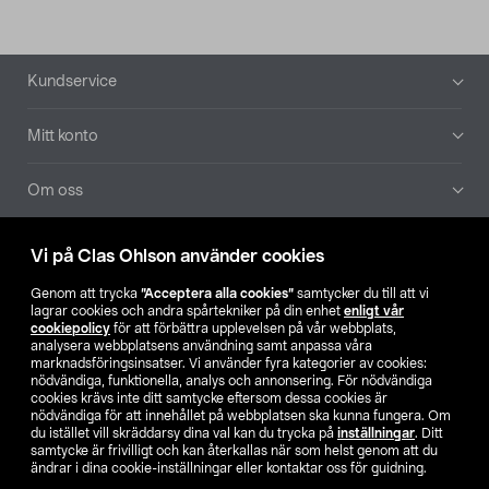
Sidfot
Kundservice
Mitt konto
Om oss
Aktuellt
Vi på Clas Ohlson använder cookies
Genom att trycka
”Acceptera alla cookies”
samtycker du till att vi
Våra bolag
lagrar cookies och andra spårtekniker på din enhet
enligt vår
cookiepolicy
för att förbättra upplevelsen på vår webbplats,
analysera webbplatsens användning samt anpassa våra
Hitta butik
marknadsföringsinsatser. Vi använder fyra kategorier av cookies:
nödvändiga, funktionella, analys och annonsering. För nödvändiga
cookies krävs inte ditt samtycke eftersom dessa cookies är
SE
NO
FI
nödvändiga för att innehållet på webbplatsen ska kunna fungera. Om
du istället vill skräddarsy dina val kan du trycka på
inställningar
. Ditt
samtycke är frivilligt och kan återkallas när som helst genom att du
ändrar i dina cookie-inställningar eller kontaktar oss för guidning.