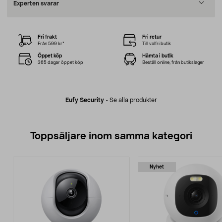
Experten svarar
Fri frakt
Fri retur
Från 599 kr*
Till valfri butik
Öppet köp
Hämta i butik
365 dagar öppet köp
Beställ online, från butikslager
Eufy Security
-
Se alla produkter
Toppsäljare inom samma kategori
Nyhet