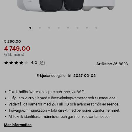
5 290,00
4 749,00
(inkl. moms)
4.0
(
6
)
Artikelnr:
36-8828
Erbjudandet gäller till
2027-02-02
Fixa trådlös övervakning ute och inne, via WiFi.
EufyCam 2 Pro Kit med 3 övervakningskameror och 1 HomeBase.
Vädertåliga kameror med 2K Full HD och avancerat mörkerseende.
Tvåvägskommunikation – tala direkt med personer utanför hemmet.
AI-teknik identifierar människor och ger mer relevanta notiser.
Mer information