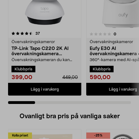
recensioner
4.5 av 5 stjärnor
37
recensioner
0
0.0 av 5 stjärnor
Övervakningskameror
Övervakningskameror
TP-Link Tapo C220 2K AI
Eufy E30 AI
övervakningskamera
övervakningskamera
inomhus
inomhus
Övervakningskameran du kan
360°-kamera med AI-spå
skräddarsy efter dina behov –
livevideo och tvåvägsljud d
Klubbpris
Klubbpris
med smart AI. TP-Link T...
mobilen. Eufy E3...
399,00
590,00
449,00
Lägg i varukorg
Lägg i varukorg
Ovanligt bra pris på vanliga saker
Kolla priset
-25%