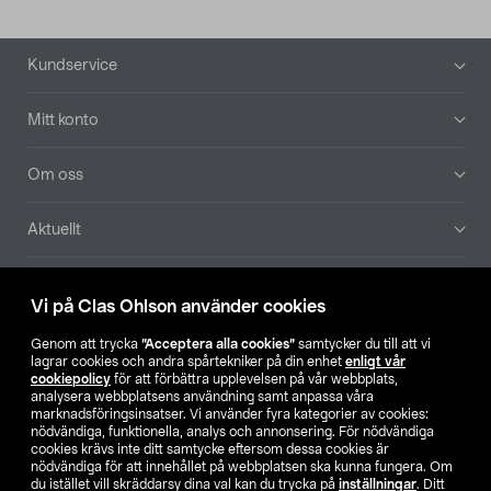
Sidfot
Kundservice
Mitt konto
Om oss
Aktuellt
Våra bolag
Vi på Clas Ohlson använder cookies
Hitta butik
Genom att trycka
”Acceptera alla cookies”
samtycker du till att vi
lagrar cookies och andra spårtekniker på din enhet
enligt vår
cookiepolicy
för att förbättra upplevelsen på vår webbplats,
SE
NO
FI
analysera webbplatsens användning samt anpassa våra
marknadsföringsinsatser. Vi använder fyra kategorier av cookies:
nödvändiga, funktionella, analys och annonsering. För nödvändiga
cookies krävs inte ditt samtycke eftersom dessa cookies är
nödvändiga för att innehållet på webbplatsen ska kunna fungera. Om
du istället vill skräddarsy dina val kan du trycka på
inställningar
. Ditt