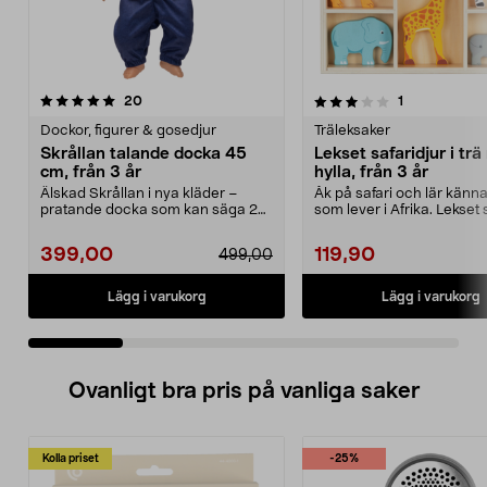
3.0 av 5 stjärnor
recensioner
5.0 av 5 stjärnor
recensioner
20
1
Dockor, figurer & gosedjur
Träleksaker
Skrållan talande docka 45
Lekset safaridjur i tr
cm, från 3 år
hylla, från 3 år
Älskad Skrållan i nya kläder –
Åk på safari och lär känn
pratande docka som kan säga 24
som lever i Afrika. Lekset 
meningar. Skrållan...
i trä – ...
399,00
119,90
499,00
Lägg i varukorg
Lägg i varukorg
Ovanligt bra pris på vanliga saker
Kolla priset
-25%