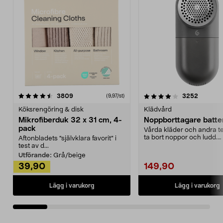
4.0av 5 stjärnor
recensioner
4.5av 5 stjärnor
recensio
3809
3252
(9,97/st)
Köksrengöring & disk
Klädvård
Mikrofiberduk 32 x 31 cm, 4-
Noppborttagare batter
pack
Vårda kläder och andra tex
ta bort noppor och ludd.
Aftonbladets "självklara favorit” i
Noppborttagaren fräs...
test av d...
Utförande:
Grå/beige
39,90
149,90
Lägg i varukorg
Lägg i varukorg