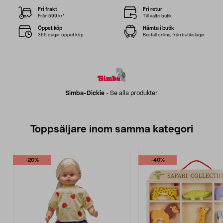
Fri frakt
Fri retur
Från 599 kr*
Till valfri butik
Öppet köp
Hämta i butik
365 dagar öppet köp
Beställ online, från butikslager
Simba-Dickie
-
Se alla produkter
Toppsäljare inom samma kategori
-20%
-40%