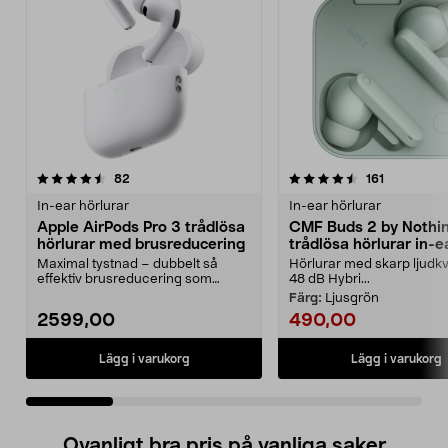
4.5 av 5 stjärnor
recensioner
4.5 av 5 stjärnor
recensione
82
161
In-ear hörlurar
In-ear hörlurar
Apple AirPods Pro 3 trådlösa
CMF Buds 2 by Nothi
hörlurar med brusreducering
trådlösa hörlurar in-e
Maximal tystnad – dubbelt så
Hörlurar med skarp ljudkv
effektiv brusreducering som
48 dB Hybri...
föregångaren. Apple Air...
Färg:
Ljusgrön
2599,00
490,00
Lägg i varukorg
Lägg i varukorg
Ovanligt bra pris på vanliga saker