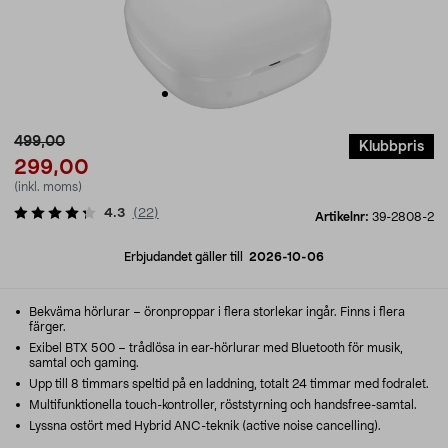
499,00
Klubbpris
299,00
(inkl. moms)
4.3
(
22
)
Artikelnr:
39-2808-2
Erbjudandet gäller till
2026-10-06
Bekväma hörlurar – öronproppar i flera storlekar ingår. Finns i flera
färger.
Exibel BTX 500 – trådlösa in ear-hörlurar med Bluetooth för musik,
samtal och gaming.
Upp till 8 timmars speltid på en laddning, totalt 24 timmar med fodralet.
Multifunktionella touch-kontroller, röststyrning och handsfree-samtal.
Lyssna ostört med Hybrid ANC-teknik (active noise cancelling).