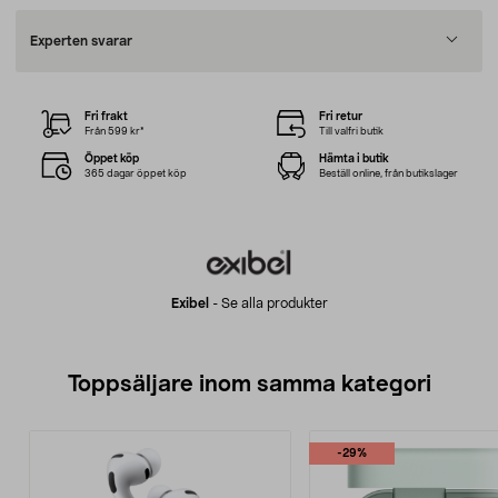
Experten svarar
Fri frakt
Fri retur
Från 599 kr*
Till valfri butik
Öppet köp
Hämta i butik
365 dagar öppet köp
Beställ online, från butikslager
Exibel
-
Se alla produkter
Toppsäljare inom samma kategori
-29%