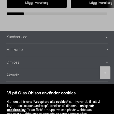
Lägg i varukorg
Lägg i varukorg
Sidfot
Kundservice
Mitt konto
Om oss
Product
+
Aktuellt
quantity
Våra bolag
Vi på Clas Ohlson använder cookies
Hitta butik
Genom att trycka
”Acceptera alla cookies”
samtycker du till att vi
lagrar cookies och andra spårtekniker på din enhet
enligt vår
cookiepolicy
för att förbättra upplevelsen på vår webbplats,
SE
NO
FI