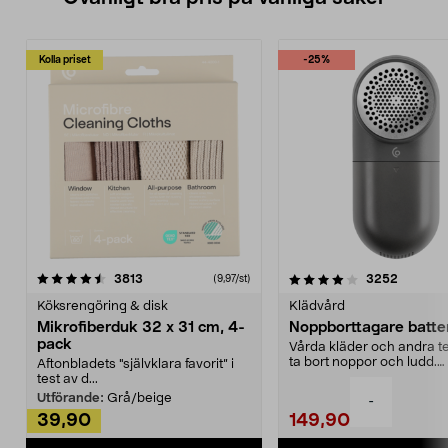
Kolla priset
-25%
4.0av 5 stjärnor
recensioner
4.5av 5 stjärnor
recensio
3813
3252
(9,97/st)
Köksrengöring & disk
Klädvård
Mikrofiberduk 32 x 31 cm, 4-
Noppborttagare batter
pack
Vårda kläder och andra tex
ta bort noppor och ludd.
Aftonbladets "självklara favorit” i
Noppborttagaren fräs...
test av d...
Utförande:
Grå/beige
-
39,90
149,90