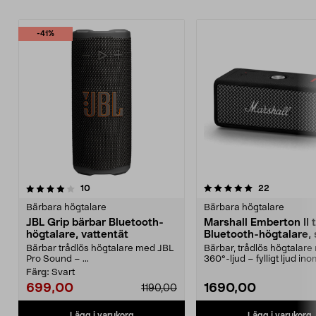
-41%
5.0 av 5 stjärnor
recensioner
4.0 av 5 stjärnor
recensione
10
22
Bärbara högtalare
Bärbara högtalare
JBL Grip bärbar Bluetooth-
Marshall Emberton II 
högtalare, vattentät
Bluetooth-högtalare, 
Bärbar trådlös högtalare med JBL
Bärbar, trådlös högtalar
Pro Sound – ...
360°-ljud – fylligt ljud in
och utomhus. Mars...
Färg:
Svart
699,00
1690,00
1190,00
Lägg i varukorg
Lägg i varukorg