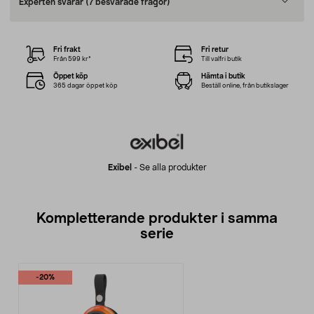
Experten svarar
(7 besvarade frågor)
Fri frakt
Fri retur
Från 599 kr*
Till valfri butik
Öppet köp
Hämta i butik
365 dagar öppet köp
Beställ online, från butikslager
Exibel
-
Se alla produkter
Kompletterande produkter i samma
serie
-20%