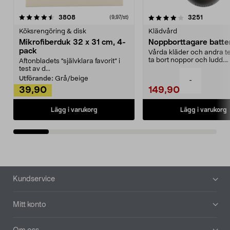
4.0av 5 stjärnor
recensioner
4.5av 5 stjärnor
recensio
3808
3251
(9,97/st)
Köksrengöring & disk
Klädvård
Mikrofiberduk 32 x 31 cm, 4-
Noppborttagare batter
pack
Vårda kläder och andra tex
ta bort noppor och ludd.
Aftonbladets "självklara favorit” i
Noppborttagaren fräs...
test av d...
Utförande:
Grå/beige
-
39,90
149,90
Lägg i varukorg
Lägg i varukorg
Sidfot
Kundservice
Mitt konto