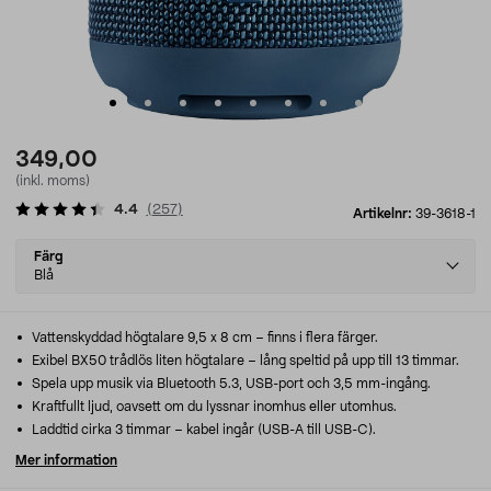
349,00
(inkl. moms)
4.4
(
257
)
Artikelnr:
39-3618-1
Select
Färg
variant
Blå
Vattenskyddad högtalare 9,5 x 8 cm – finns i flera färger.
Exibel BX50 trådlös liten högtalare – lång speltid på upp till 13 timmar.
Spela upp musik via Bluetooth 5.3, USB-port och 3,5 mm-ingång.
Kraftfullt ljud, oavsett om du lyssnar inomhus eller utomhus.
Laddtid cirka 3 timmar – kabel ingår (USB-A till USB-C).
Mer information