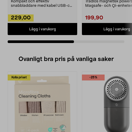
Kompakt och effektiv
Trådlös magnetisk power
snabbladdare med kabel USB-c
Magsafe- och Qi-enheter
till USB-c (1 meter). Ladda al...
Powerbank 5000 mAH – la
229,00
199,90
Lägg i varukorg
Lägg i varukorg
Ovanligt bra pris på vanliga saker
Kolla priset
-25%