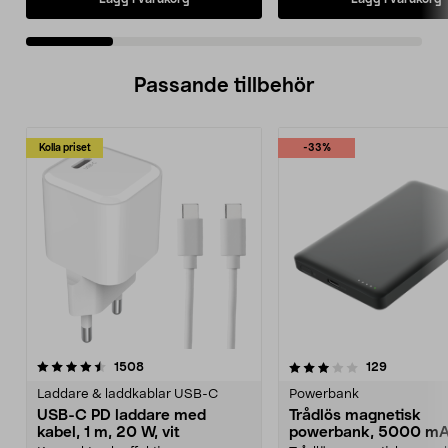
Passande tillbehör
Kolla priset
-33%
3.5av 5 stjärnor
recensioner
4.5av 5 stjärnor
recensione
1508
129
Laddare & laddkablar USB-C
Powerbank
USB-C PD laddare med
Trådlös magnetisk
kabel, 1 m, 20 W, vit
powerbank, 5000 m