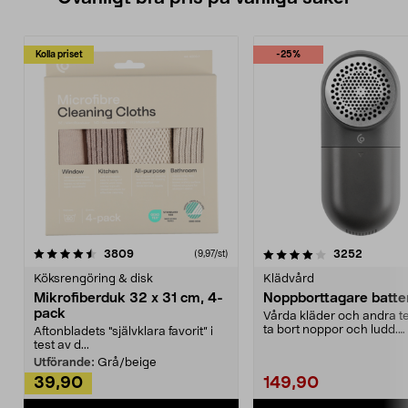
Kolla priset
-25%
4.0av 5 stjärnor
recensioner
4.5av 5 stjärnor
recensio
3809
3252
(9,97/st)
Köksrengöring & disk
Klädvård
Mikrofiberduk 32 x 31 cm, 4-
Noppborttagare batter
pack
Vårda kläder och andra tex
ta bort noppor och ludd.
Aftonbladets "självklara favorit” i
Noppborttagaren fräs...
test av d...
Utförande:
Grå/beige
39,90
149,90