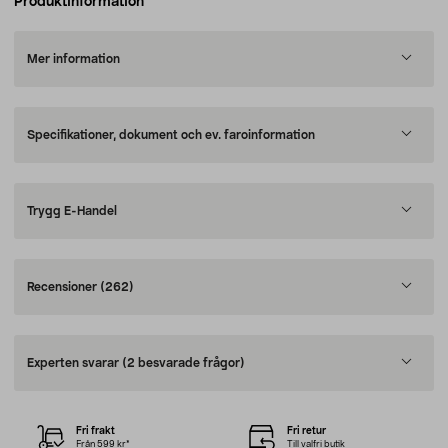
Produktinformation
Mer information
Specifikationer, dokument och ev. faroinformation
Trygg E-Handel
Recensioner
(262)
Experten svarar
(2 besvarade frågor)
Fri frakt
Fri retur
Från 599 kr*
Till valfri butik