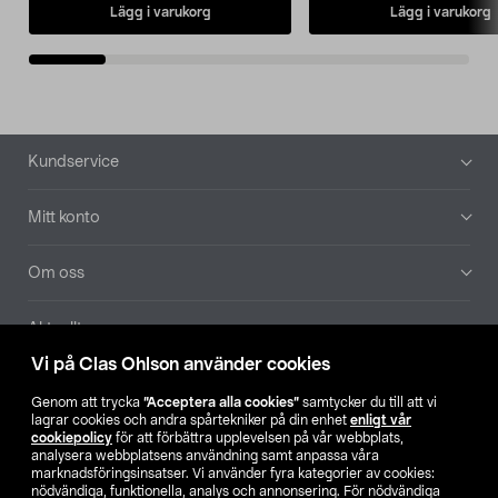
Lägg i varukorg
Lägg i varukorg
Sidfot
Kundservice
Mitt konto
Om oss
Aktuellt
Vi på Clas Ohlson använder cookies
Våra bolag
Genom att trycka
”Acceptera alla cookies”
samtycker du till att vi
lagrar cookies och andra spårtekniker på din enhet
enligt vår
Hitta butik
cookiepolicy
för att förbättra upplevelsen på vår webbplats,
analysera webbplatsens användning samt anpassa våra
marknadsföringsinsatser. Vi använder fyra kategorier av cookies:
nödvändiga, funktionella, analys och annonsering. För nödvändiga
SE
NO
FI