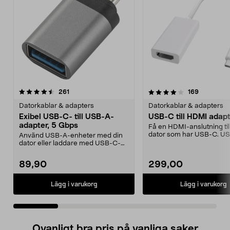
4.0 av 5 stjärnor
recensioner
4.5 av 5 stjärnor
recensione
261
169
Datorkablar & adapters
Datorkablar & adapters
Exibel USB-C- till USB-A-
USB-C till HDMI adapte
adapter, 5 Gbps
Få en HDMI-anslutning till
dator som har USB-C. USB
Använd USB-A-enheter med din
HDMI-adapter för ...
dator eller laddare med USB-C-
port. Exibel USB-adap...
89,90
299,00
Lägg i varukorg
Lägg i varukorg
Ovanligt bra pris på vanliga saker