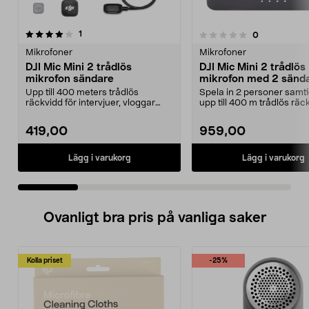
recensioner
5.0 av 5 stjärnor
1
recensioner
0
0.0 av 5 stjärnor
Mikrofoner
Mikrofoner
DJI Mic Mini 2 trådlös
DJI Mic Mini 2 trådlös
mikrofon sändare
mikrofon med 2 sänd
Upp till 400 meters trådlös
Spela in 2 personer samt
räckvidd för intervjuer, vloggar
upp till 400 m trådlös räc
och livestreams. DJ...
Mic Mini ...
419,00
959,00
Lägg i varukorg
Lägg i varukorg
Ovanligt bra pris på vanliga saker
Kolla priset
-25%