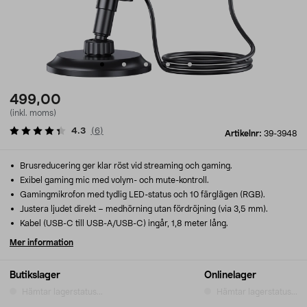
499,00
(inkl. moms)
4.3
(
6
)
Artikelnr:
39-3948
Brusreducering ger klar röst vid streaming och gaming.
Exibel gaming mic med volym- och mute-kontroll.
Gamingmikrofon med tydlig LED-status och 10 färglägen (RGB).
Justera ljudet direkt – medhörning utan fördröjning (via 3,5 mm).
Kabel (USB-C till USB-A/USB-C) ingår, 1,8 meter lång.
Mer information
Butikslager
Onlinelager
Hämtar lagerstatus...
Hämtar lagerstatus...