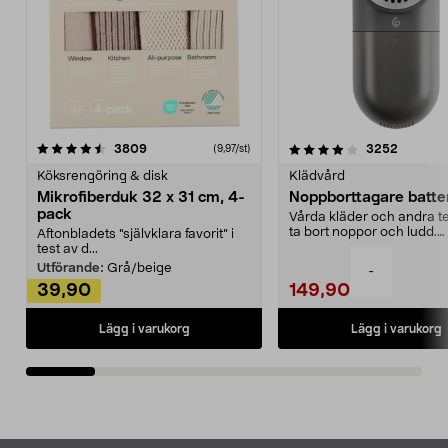
4.0av 5 stjärnor
recensioner
4.5av 5 stjärnor
recensio
3809
3252
(9,97/st)
Köksrengöring & disk
Klädvård
Mikrofiberduk 32 x 31 cm, 4-
Noppborttagare batter
pack
Vårda kläder och andra tex
ta bort noppor och ludd.
Aftonbladets "självklara favorit” i
Noppborttagaren fräs...
test av d...
Utförande:
Grå/beige
-
39,90
149,90
Lägg i varukorg
Lägg i varukorg