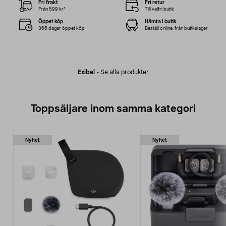
Fri frakt
Fri retur
Från 599 kr*
Till valfri butik
Öppet köp
Hämta i butik
365 dagar öppet köp
Beställ online, från butikslager
Exibel
-
Se alla produkter
Toppsäljare inom samma kategori
Nyhet
Nyhet