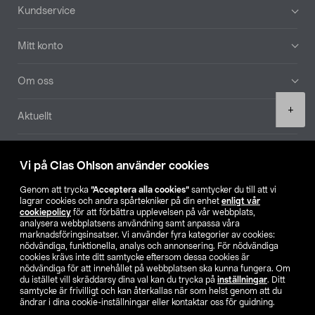
Sidfot
Kundservice
Mitt konto
Om oss
Product
+
Aktuellt
quantity
Våra bolag
Vi på Clas Ohlson använder cookies
Hitta butik
Genom att trycka
”Acceptera alla cookies”
samtycker du till att vi
lagrar cookies och andra spårtekniker på din enhet
enligt vår
cookiepolicy
för att förbättra upplevelsen på vår webbplats,
SE
NO
FI
analysera webbplatsens användning samt anpassa våra
marknadsföringsinsatser. Vi använder fyra kategorier av cookies:
nödvändiga, funktionella, analys och annonsering. För nödvändiga
cookies krävs inte ditt samtycke eftersom dessa cookies är
nödvändiga för att innehållet på webbplatsen ska kunna fungera. Om
du istället vill skräddarsy dina val kan du trycka på
inställningar
. Ditt
samtycke är frivilligt och kan återkallas när som helst genom att du
ändrar i dina cookie-inställningar eller kontaktar oss för guidning.
Köpvillkor
Privacy statement
Klubbvillkor
För företag