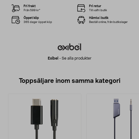
Fri frakt
Fri retur
Från 599 kr*
Till valfri butik
Öppet köp
Hämta i butik
365 dagar öppet köp
Beställ online, från butikslager
Exibel
-
Se alla produkter
Toppsäljare inom samma kategori