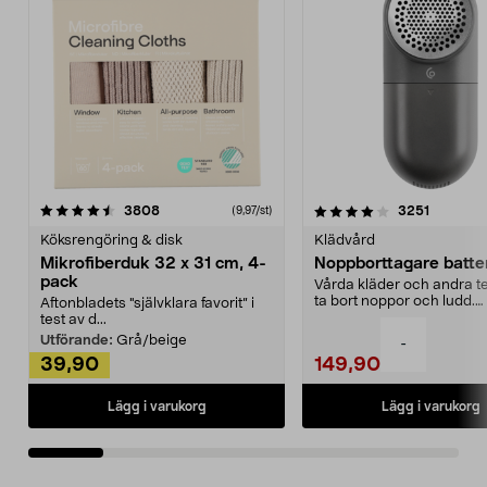
4.0av 5 stjärnor
recensioner
4.5av 5 stjärnor
recensio
3808
3251
(9,97/st)
Köksrengöring & disk
Klädvård
Mikrofiberduk 32 x 31 cm, 4-
Noppborttagare batter
pack
Vårda kläder och andra tex
ta bort noppor och ludd.
Aftonbladets "självklara favorit” i
Noppborttagaren fräs...
test av d...
Utförande:
Grå/beige
-
39,90
149,90
Lägg i varukorg
Lägg i varukorg