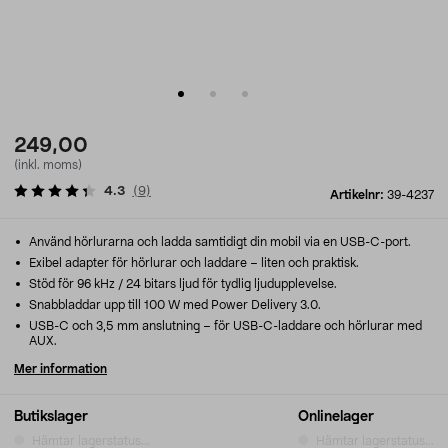
249,00
(inkl. moms)
4.3
(
9
)
Artikelnr:
39-4237
Använd hörlurarna och ladda samtidigt din mobil via en USB-C-port.
Exibel adapter för hörlurar och laddare – liten och praktisk.
Stöd för 96 kHz / 24 bitars ljud för tydlig ljudupplevelse.
Snabbladdar upp till 100 W med Power Delivery 3.0.
USB-C och 3,5 mm anslutning – för USB-C-laddare och hörlurar med
AUX.
Mer information
Butikslager
Onlinelager
Hämtar lagerstatus...
Hämtar lagerstatus...