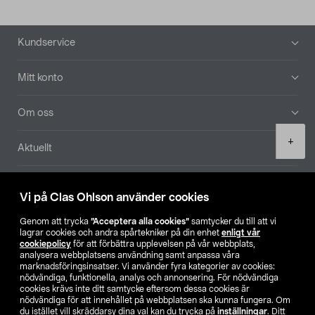
Sidfot
Kundservice
Mitt konto
Om oss
Product
+
Aktuellt
quantity
Våra bolag
Vi på Clas Ohlson använder cookies
Hitta butik
Genom att trycka
”Acceptera alla cookies”
samtycker du till att vi
lagrar cookies och andra spårtekniker på din enhet
enligt vår
cookiepolicy
för att förbättra upplevelsen på vår webbplats,
SE
NO
FI
analysera webbplatsens användning samt anpassa våra
marknadsföringsinsatser. Vi använder fyra kategorier av cookies:
nödvändiga, funktionella, analys och annonsering. För nödvändiga
cookies krävs inte ditt samtycke eftersom dessa cookies är
nödvändiga för att innehållet på webbplatsen ska kunna fungera. Om
du istället vill skräddarsy dina val kan du trycka på
inställningar
. Ditt