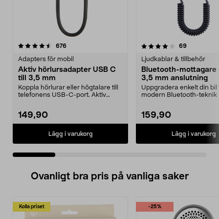
4.0 av 5 stjärnor
recensioner
4.5 av 5 stjärnor
recensione
676
69
Adapters för mobil
Ljudkablar & tillbehör
Aktiv hörlursadapter USB C
Bluetooth-mottagare
till 3,5 mm
3,5 mm anslutning
Koppla hörlurar eller högtalare till
Uppgradera enkelt din bil t
telefonens USB-C-port. Aktiv
modern Bluetooth-teknik 
adapter – pass...
Bluetooth-mottaga...
149,90
159,90
Lägg i varukorg
Lägg i varukorg
Ovanligt bra pris på vanliga saker
Kolla priset
-25%