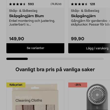
4.5 av 5 stjärnor
recensioner
4.5 av 5 stjärnor
recensione
593
128
(74,95/st)
Skåp- & lådbeslag
Skåp- & lådbeslag
Skåpgångjärn Blum
Skåpgångjärn
Enkel montering och justering.
Gångjärn för garderobs-
Justerbart i s...
skåpluckor. Passar för bå
vänster- och högerhängni.
149,90
99,90
Se varianter
Lägg i varukorg
Ovanligt bra pris på vanliga saker
Kolla priset
-25%