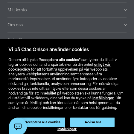
Mitt konto
Om oss
Aktuellt
Vi på Clas Ohlson använder cookies
Våra bolag
Genom att trycka
”Acceptera alla cookies”
samtycker du till att vi
lagrar cookies och andra spårtekniker på din enhet
enligt vår
Hitta butik
cookiepolicy
för att förbättra upplevelsen på vår webbplats,
analysera webbplatsens användning samt anpassa våra
marknadsföringsinsatser. Vi använder fyra kategorier av cookies:
nödvändiga, funktionella, analys och annonsering. För nödvändiga
SE
NO
FI
cookies krävs inte ditt samtycke eftersom dessa cookies är
nödvändiga för att innehållet på webbplatsen ska kunna fungera. Om
du istället vill skräddarsy dina val kan du trycka på
inställningar
. Ditt
samtycke är frivilligt och kan återkallas när som helst genom att du
ändrar i dina cookie-inställningar eller kontaktar oss för guidning.
Acceptera alla cookies
Avvisa alla
Köpvillkor
Privacy statement
Klubbvillkor
För företag
Inställningar
Ändra till priser exklusive moms