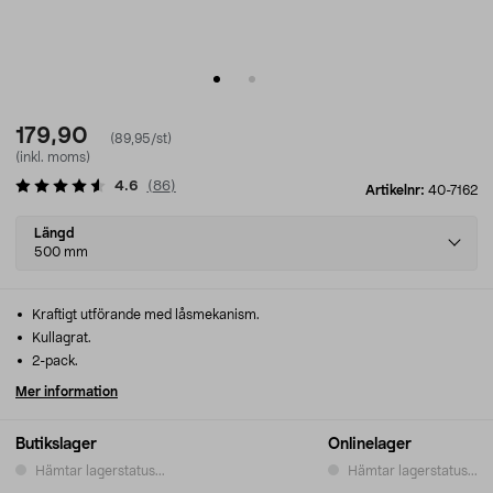
179,90
(89,95/st)
(inkl. moms)
4.6
(
86
)
Artikelnr:
40-7162
Select
Längd
variant
500 mm
Kraftigt utförande med låsmekanism.
Kullagrat.
2-pack.
Mer information
Butikslager
Onlinelager
Hämtar lagerstatus...
Hämtar lagerstatus...