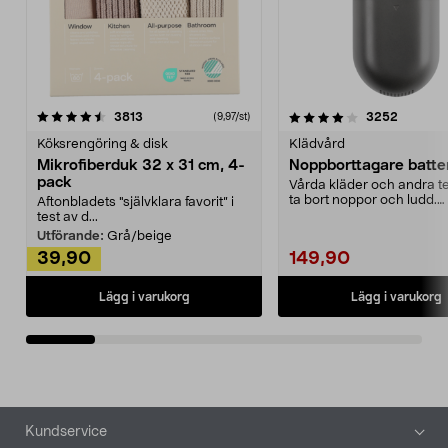
4.0av 5 stjärnor
recensioner
4.5av 5 stjärnor
recensio
3813
3252
(9,97/st)
Köksrengöring & disk
Klädvård
Mikrofiberduk 32 x 31 cm, 4-
Noppborttagare batter
pack
Vårda kläder och andra tex
ta bort noppor och ludd.
Aftonbladets "självklara favorit” i
Noppborttagaren fräs...
test av d...
Utförande:
Grå/beige
39,90
149,90
Lägg i varukorg
Lägg i varukorg
Sidfot
Kundservice