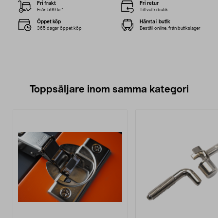
Fri frakt
Fri retur
Från 599 kr*
Till valfri butik
Öppet köp
Hämta i butik
365 dagar öppet köp
Beställ online, från butikslager
Toppsäljare inom samma kategori