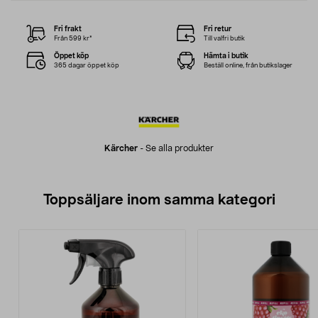
Fri frakt
Fri retur
Från 599 kr*
Till valfri butik
Öppet köp
Hämta i butik
365 dagar öppet köp
Beställ online, från butikslager
Kärcher
-
Se alla produkter
Toppsäljare inom samma kategori