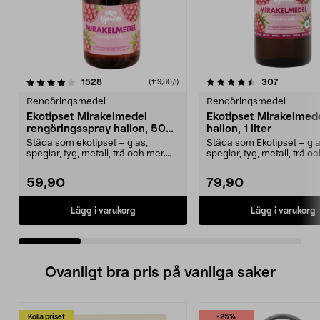
4.5 av 5 stjärnor
recensioner
4.5 av 5 stjärnor
recension
1528
307
(119,80/l)
Rengöringsmedel
Rengöringsmedel
Ekotipset Mirakelmedel
Ekotipset Mirakelmedel
rengöringsspray hallon, 500
hallon, 1 liter
ml
Städa som ekotipset – glas,
Städa som Ekotipset – gla
speglar, tyg, metall, trä och mer.
speglar, tyg, metall, trä o
Mirakelmedel reng...
Refill till Mirak...
59,90
79,90
Lägg i varukorg
Lägg i varukorg
Ovanligt bra pris på vanliga saker
Kolla priset
-25%