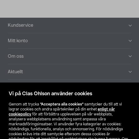
Sidfot
Kundservice
Mitt konto
Om oss
Aktuellt
Våra bolag
Vi på Clas Ohlson använder cookies
Hitta butik
Genom att trycka
”Acceptera alla cookies”
samtycker du till att vi
lagrar cookies och andra spårtekniker på din enhet
enligt vår
cookiepolicy
för att förbättra upplevelsen på vår webbplats,
SE
NO
FI
analysera webbplatsens användning samt anpassa våra
marknadsföringsinsatser. Vi använder fyra kategorier av cookies:
nödvändiga, funktionella, analys och annonsering. För nödvändiga
cookies krävs inte ditt samtycke eftersom dessa cookies är