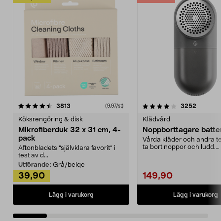
4.0av 5 stjärnor
recensioner
4.5av 5 stjärnor
recensio
3813
3252
(9,97/st)
Köksrengöring & disk
Klädvård
Mikrofiberduk 32 x 31 cm, 4-
Noppborttagare batter
pack
Vårda kläder och andra tex
ta bort noppor och ludd.
Aftonbladets "självklara favorit” i
Noppborttagaren fräs...
test av d...
Utförande:
Grå/beige
39,90
149,90
Lägg i varukorg
Lägg i varukorg