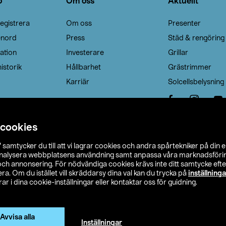
o
Om oss
Aktuellt
egistrera
Om oss
Presenter
enord
Press
Städ & rengöring
ation
Investerare
Grillar
istorik
Hållbarhet
Grästrimmer
Karriär
Solcellsbelysning
 cookies
”
samtycker du till att vi lagrar cookies och andra spårtekniker på din 
analysera webbplatsens användning samt anpassa våra marknadsförings
 och annonsering. För nödvändiga cookies krävs inte ditt samtycke ef
a. Om du istället vill skräddarsy dina val kan du trycka på
inställninga
r i dina cookie-inställningar eller kontaktar oss för guidning.
s Ohlson
Köpvillkor
Privacy statement
Klubbvillkor
H
Ändra till priser exklusive moms
Avvisa alla
Inställningar