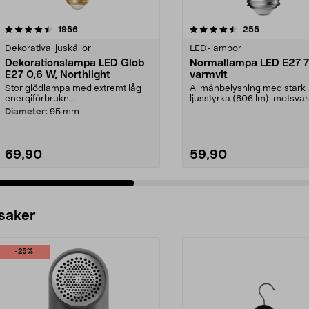
4.5 av 5 stjärnor
recensioner
4.5 av 5 stjärnor
recensioner
1956
255
Dekorativa ljuskällor
LED-lampor
Dekorationslampa LED Glob
Normallampa LED E27 7
E27 0,6 W, Northlight
varmvit
Stor glödlampa med extremt låg
Allmänbelysning med stark
energiförbrukn...
ljusstyrka (806 lm), motsva
W glödlampa. Varmvit...
Diameter:
95 mm
69,90
59,90
 saker
-25%