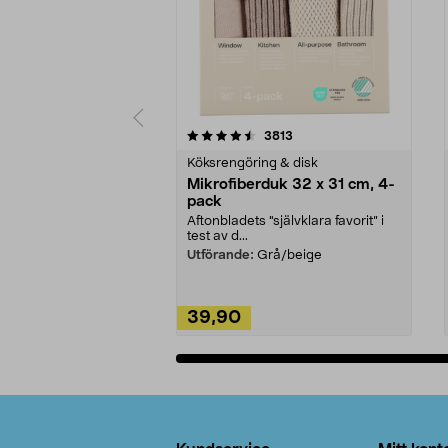
5av 5 stjärnor
4.0av 5 stjärnor
recensioner
3813
Köksrengöring & disk
Mikrofiberduk 32 x 31 cm, 4-
pack
Aftonbladets "självklara favorit” i
test av d...
Utförande:
Grå/beige
39,90
Lägg i varukorg
Sidfot