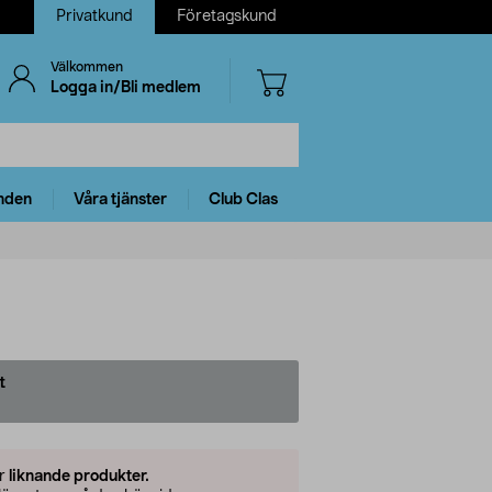
Privatkund
Företagskund
Välkommen
Logga in/Bli medlem
nden
Våra tjänster
Club Clas
t
er
liknande produkter.