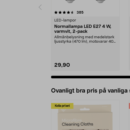
5 av 5 stjärnor
4.5 av 5 stjärnor
recensioner
385
LED-lampor
Normallampa LED E27 4 W,
varmvit, 2-pack
Allmänbelysning med medelstark
ljusstyrka (470 lm), motsvarar 40
W glödlampa. Va...
29,90
Ovanligt bra pris på vanliga
Kolla priset