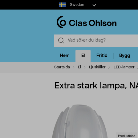
Select
Sweden
market
Hem
El
Fritid
Bygg
Startsida
El
Ljuskällor
LED-lampor
Extra stark lampa, 
Produktblad