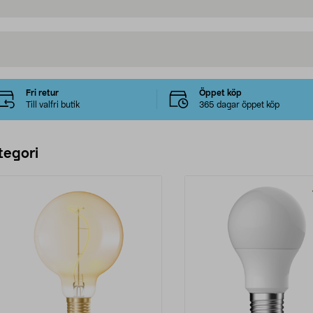
Fri retur
Öppet köp
Till valfri butik
365 dagar öppet köp
tegori