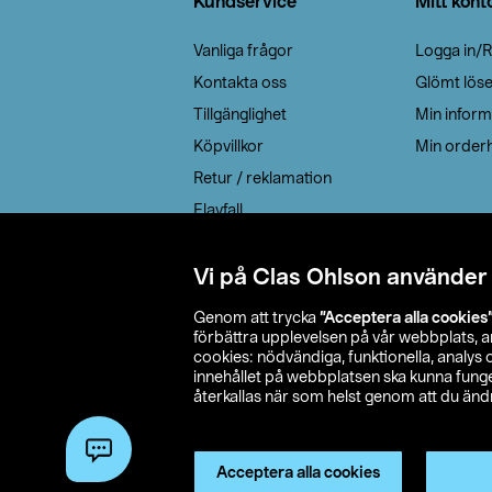
Kundservice
Mitt kont
Vanliga frågor
Logga in/R
Kontakta oss
Glömt lös
Tillgänglighet
Min inform
Köpvillkor
Min orderh
Retur / reklamation
Elavfall
Cookie policy
Leveransalternativ
Vi på Clas Ohlson använder
Genom att trycka
”Acceptera alla cookies
förbättra upplevelsen på vår webbplats, 
cookies: nödvändiga, funktionella, analys
innehållet på webbplatsen ska kunna funger
återkallas när som helst genom att du ändra
© 2026 Cla
Acceptera alla cookies