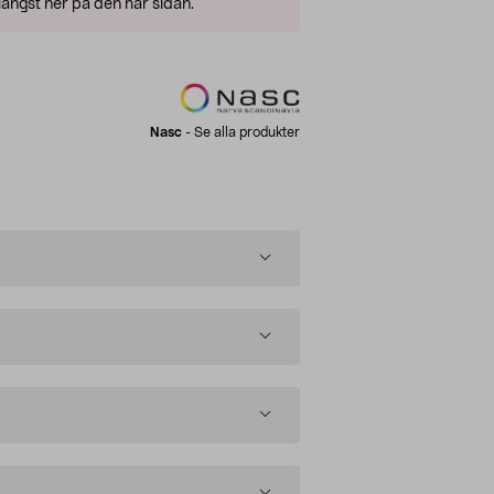
ängst ner på den här sidan.
Nasc
-
Se alla produkter