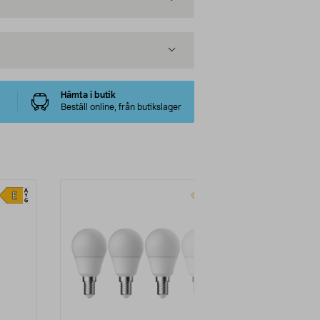
Hämta i butik
Beställ online, från butikslager
-40%