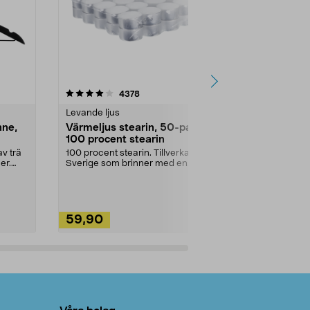
4.5av 5 stjärnor
recensioner
4.5
4378
2
Levande ljus
Rengöringsm
nne,
Värmeljus stearin, 50-pack,
Bikarbonat
100 procent stearin
Ett allsidigt 
städning och 
v trä
100 procent stearin. Tillverkade i
ute. Städa med
er.
Sverige som brinner med en
vacker och sotfri ...
59,90
49,90
Lägg i varukorg
Lägg