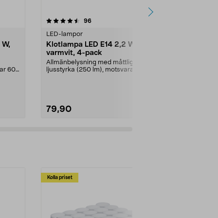
4.5 av 5 stjärnor
recensioner
4.5
96
2
LED-lampor
Dekorativa lju
 W,
Klotlampa LED E14 2,2 W,
Dekoration
varmvit, 4-pack
E14 Northli
Allmänbelysning med måttlig
LED-filamen
rar 60
ljusstyrka (250 lm), motsvarar 25
retrokänsla.
W glödlampa. Varmv...
klassiska glö
79,90
29,90
Kolla priset
Multibuy