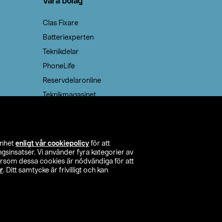
Våra bolag
Clas Fixare
Batteriexperten
Teknikdelar
PhoneLife
Reservdelaronline
Teknikmagasinet
enhet
enligt vår cookiepolicy
för att
insatser. Vi använder fyra kategorier av
tersom dessa cookies är nödvändiga för att
r
. Ditt samtycke är frivilligt och kan
itta butik