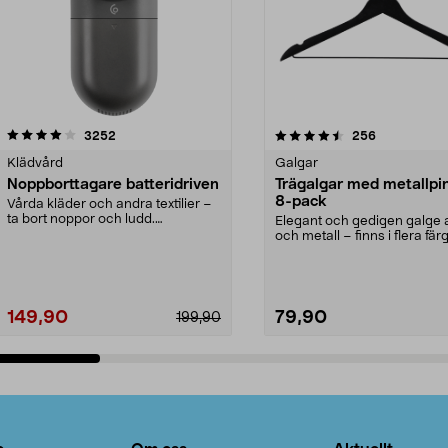
4.5av 5 stjärnor
recensioner
4.0av 5 stjärnor
recensioner
3252
256
Klädvård
Galgar
Noppborttagare batteridriven
Trägalgar med metallpi
8-pack
Vårda kläder och andra textilier –
ta bort noppor och ludd.
Elegant och gedigen galge a
Noppborttagaren fräs...
och metall – finns i flera färg
Galge med sv...
149,90
79,90
199,90
Lägg i varukorg
Lägg i varukorg