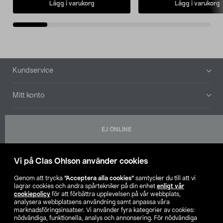
Lägg i varukorg
Lägg i varukorg
Sidfot
Kundservice
Mitt konto
Om oss
EJ ONLINE
Aktuellt
Vi på Clas Ohlson använder cookies
Våra bolag
Genom att trycka
”Acceptera alla cookies”
samtycker du till att vi
lagrar cookies och andra spårtekniker på din enhet
enligt vår
Hitta butik
cookiepolicy
för att förbättra upplevelsen på vår webbplats,
analysera webbplatsens användning samt anpassa våra
marknadsföringsinsatser. Vi använder fyra kategorier av cookies:
nödvändiga, funktionella, analys och annonsering. För nödvändiga
SE
NO
FI