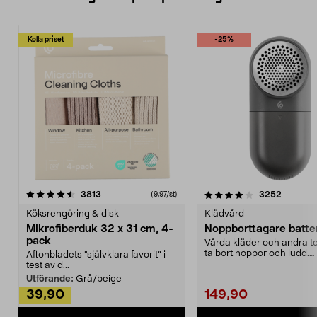
Kolla priset
-25%
4.0av 5 stjärnor
recensioner
4.5av 5 stjärnor
recensio
3813
3252
(9,97/st)
Köksrengöring & disk
Klädvård
Mikrofiberduk 32 x 31 cm, 4-
Noppborttagare batter
pack
Vårda kläder och andra tex
ta bort noppor och ludd.
Aftonbladets "självklara favorit” i
Noppborttagaren fräs...
test av d...
Utförande:
Grå/beige
39,90
149,90