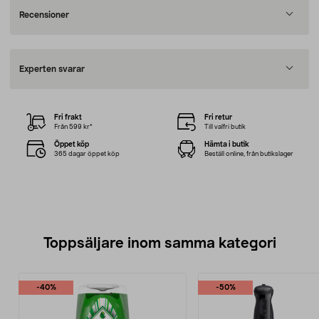
Recensioner
Experten svarar
Fri frakt
Fri retur
Från 599 kr*
Till valfri butik
Öppet köp
Hämta i butik
365 dagar öppet köp
Beställ online, från butikslager
Toppsäljare inom samma kategori
-40%
-50%