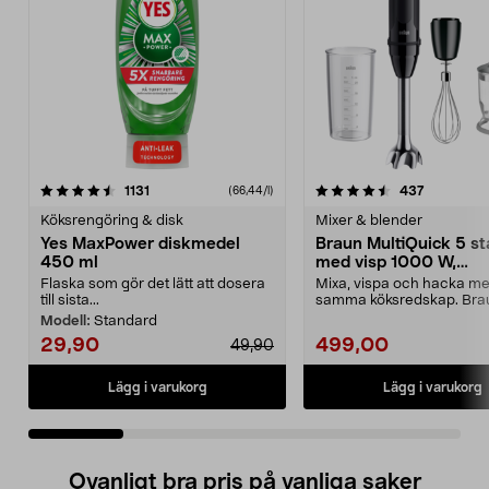
4.5 av 5 stjärnor
recensioner
4.5 av 5 stjärnor
recension
1131
437
(66,44/l)
Köksrengöring & disk
Mixer & blender
Yes MaxPower diskmedel
Braun MultiQuick 5 s
450 ml
med visp 1000 W,
MQ50202M
Flaska som gör det lätt att dosera
Mixa, vispa och hacka me
till sista...
samma köksredskap. Bra
MultiQuick 5 stavmixe...
Modell:
Standard
29,90
499,00
49,90
Lägg i varukorg
Lägg i varukorg
Ovanligt bra pris på vanliga saker