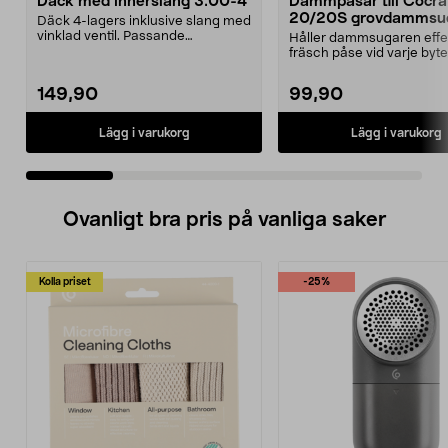
Däck med innerslang 3.00-4
Dammpåsar till Cocr
20/20S grovdammsug
Däck 4-lagers inklusive slang med
5-pack
vinklad ventil. Passande
Håller dammsugaren effe
luftgummihjul i dimen...
fräsch påse vid varje byte
Dammsugarpåsar för C...
149,90
99,90
Lägg i varukorg
Lägg i varukorg
Ovanligt bra pris på vanliga saker
Kolla priset
-25%