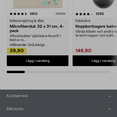
4.0av 5 stjärnor
recensioner
4.5av 5 stjärnor
recensio
3813
3252
(9,97/st)
Köksrengöring & disk
Klädvård
Mikrofiberduk 32 x 31 cm, 4-
Noppborttagare batter
pack
Vårda kläder och andra tex
ta bort noppor och ludd.
Aftonbladets "självklara favorit” i
Noppborttagaren fräs...
test av d...
Utförande:
Grå/beige
39,90
149,90
Lägg i varukorg
Lägg i varukorg
Sidfot
Kundservice
Mitt konto