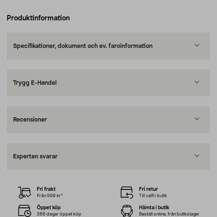
Produktinformation
Specifikationer, dokument och ev. faroinformation
Trygg E-Handel
Recensioner
Experten svarar
Fri frakt
Fri retur
Från 599 kr*
Till valfri butik
Öppet köp
Hämta i butik
365 dagar öppet köp
Beställ online, från butikslager