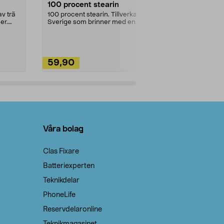
100 procent stearin
Ett allsidigt 
städning och 
v trä
100 procent stearin. Tillverkade i
ute. Städa med
er.
Sverige som brinner med en
vacker och sotfri ...
59,90
49,90
Lägg i varukorg
Lägg
Våra bolag
Clas Fixare
Batteriexperten
Teknikdelar
PhoneLife
Reservdelaronline
Teknikmagasinet