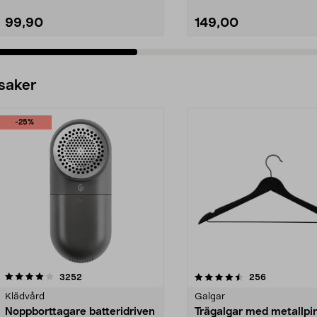
99,90
149,00
 saker
-25%
4.5av 5 stjärnor
recensioner
4.0av 5 stjärnor
recensioner
3252
256
Klädvård
Galgar
Noppborttagare batteridriven
Trägalgar med metallpi