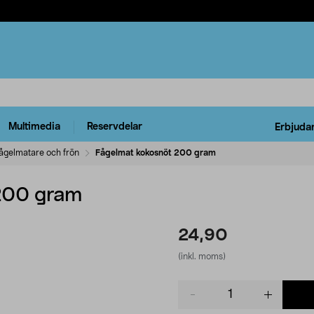
Multimedia
Reservdelar
Erbjuda
ågelmatare och frön
Fågelmat kokosnöt 200 gram
200 gram
24,90
(inkl. moms)
Product
quantity