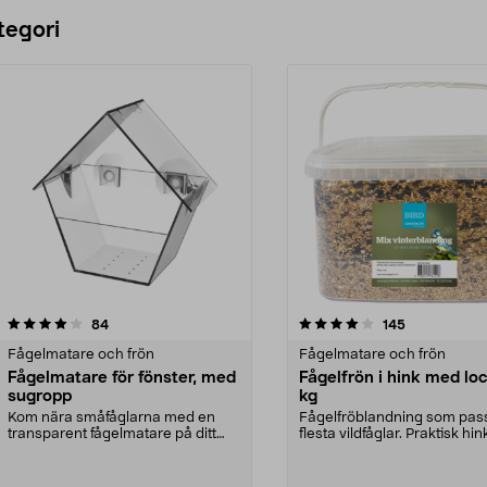
Lägg i varukorg
tegori
4.0 av 5 stjärnor
recensioner
4.0 av 5 stjärnor
recensioner
84
145
Fågelmatare och frön
Fågelmatare och frön
Fågelmatare för fönster, med
Fågelfrön i hink med loc
sugropp
kg
Kom nära småfåglarna med en
Fågelfröblandning som pas
transparent fågelmatare på ditt
flesta vildfåglar. Praktisk hi
fönster. Fågelmatare...
räcker läng...