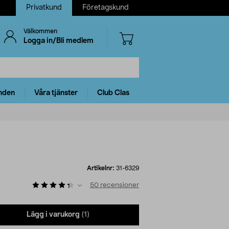
Privatkund
Företagskund
Välkommen
Logga in/Bli medlem
nden
Våra tjänster
Club Clas
Artikelnr:
31-6329
50
recensioner
Lägg i varukorg
(1)