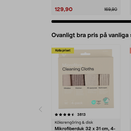
129,90
169,90
Ovanligt bra pris på vanliga
Kolla priset
5av 5 stjärnor
4.0av 5 stjärnor
recensioner
3813
Köksrengöring & disk
Mikrofiberduk 32 x 31 cm, 4-