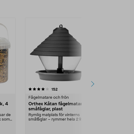
4.5 av 5 stjärnor
recensioner
4.0
152
Fågelmatare och frön
Fågelmatare 
k, 4
Orthex Kåtan fågelmatare för
Fågelmat k
småfåglar, plast
gram
sar de
Rymlig matplats för vinterns
Häng upp koko
nk som
småfåglar – rymmer hela 2 liter
lätt för fågla
fågelfrön. Orthex K...
fågelmaten. Bl