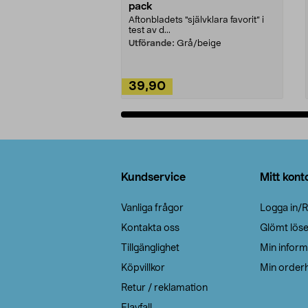
pack
Aftonbladets "självklara favorit” i
test av d...
Utförande:
Grå/beige
39,90
Lägg i varukorg
Sidfot
Kundservice
Mitt kont
Vanliga frågor
Logga in/R
Kontakta oss
Glömt lös
Tillgänglighet
Min inform
Köpvillkor
Min orderh
Retur / reklamation
Elavfall