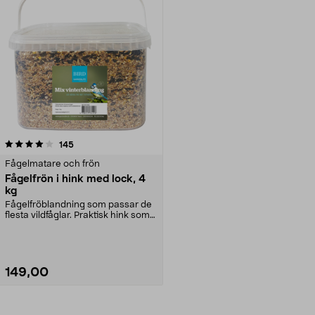
recensioner
145
Fågelmatare och frön
Fågelfrön i hink med lock, 4
kg
Fågelfröblandning som passar de
flesta vildfåglar. Praktisk hink som
räcker läng...
149,00