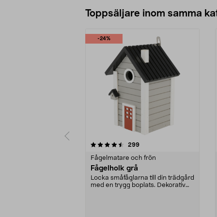
Lägg i varukorg
Toppsäljare inom samma ka
-24%
5 av 5 stjärnor
4.0 av 5 stjärnor
recensioner
299
Fågelmatare och frön
Fågelholk grå
Locka småfåglarna till din trädgård
med en trygg boplats. Dekorativ
fågelholk me...