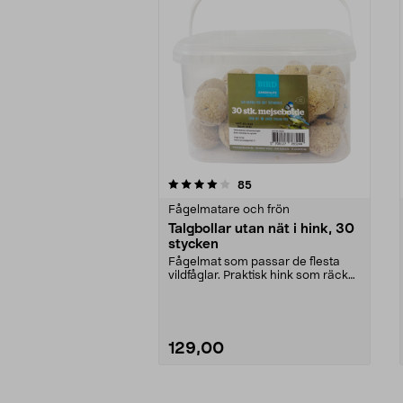
0av 5 stjärnor
4.0av 5 stjärnor
recensioner
85
Fågelmatare och frön
Talgbollar utan nät i hink, 30
stycken
Fågelmat som passar de flesta
vildfåglar. Praktisk hink som räcker
länge – lätt ...
129,00