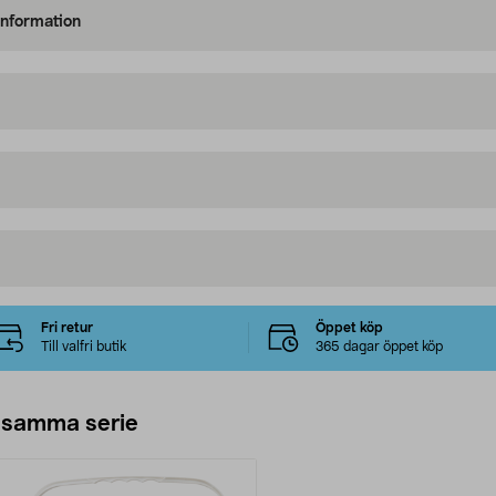
information
Fri retur
Öppet köp
Till valfri butik
365 dagar öppet köp
 samma serie