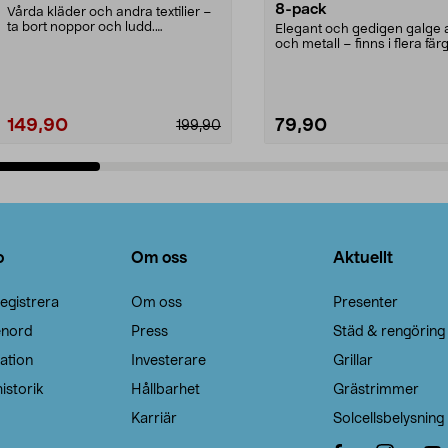
8-pack
Vårda kläder och andra textilier –
ta bort noppor och ludd.
Elegant och gedigen galge a
Noppborttagaren fräs...
och metall – finns i flera färg
Galge med sv...
149,90
79,90
199,90
Lägg i varukorg
Lägg i varukorg
o
Om oss
Aktuellt
egistrera
Om oss
Presenter
enord
Press
Städ & rengöring
ation
Investerare
Grillar
istorik
Hållbarhet
Grästrimmer
Karriär
Solcellsbelysning