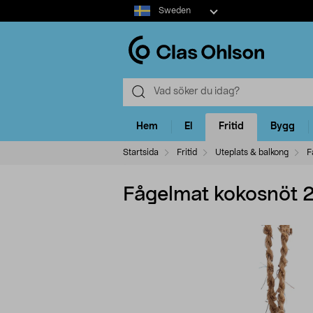
Select
Sweden
market
Hem
El
Fritid
Bygg
Startsida
Fritid
Uteplats & balkong
F
Fågelmat kokosnöt 