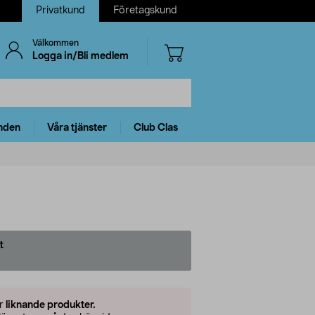
Privatkund
Företagskund
Välkommen
Logga in/Bli medlem
nden
Våra tjänster
Club Clas
t
er
liknande produkter.