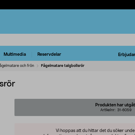
Multimedia
Reservdelar
Erbjuda
ågelmatare och frön
Fågelmatare talgbollsrör
srör
Produkten har utgåt
Artikelnr:
31-6059
Vi hoppas att du hittar det du söker und