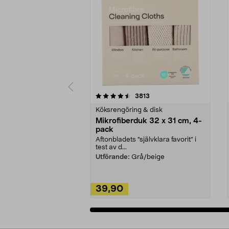
5av 5 stjärnor
4.0av 5 stjärnor
recensioner
3813
Köksrengöring & disk
Mikrofiberduk 32 x 31 cm, 4-
pack
Aftonbladets "självklara favorit” i
test av d...
Utförande:
Grå/beige
39,90
Lägg i varukorg