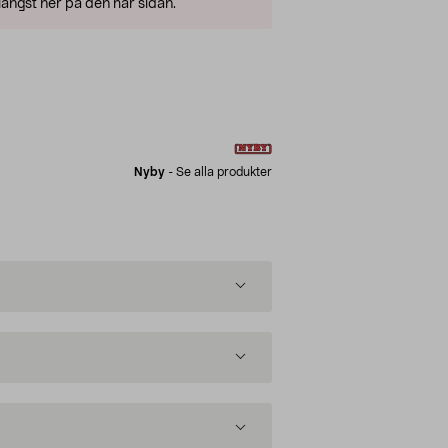
ängst ner på den här sidan.
Nyby
-
Se alla produkter