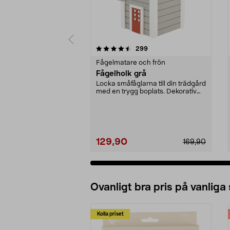
5 av 5 stjärnor
5.0 av 5 stjärnor
recensioner
299
Fågelmatare och frön
Fågelholk grå
Locka småfåglarna till din trädgård
med en trygg boplats. Dekorativ
fågelholk me...
129,90
169,90
Ovanligt bra pris på vanliga
Kolla priset