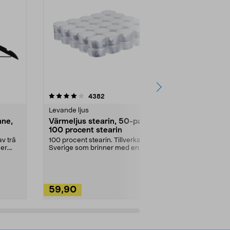
4.5av 5 stjärnor
recensioner
4.5
4382
2
Levande ljus
Rengöringsm
nne,
Värmeljus stearin, 50-pack,
Bikarbonat
100 procent stearin
Ett allsidigt 
städning och 
v trä
100 procent stearin. Tillverkade i
ute. Städa med
er.
Sverige som brinner med en
vacker och sotfri ...
59,90
49,90
Lägg i varukorg
Lägg