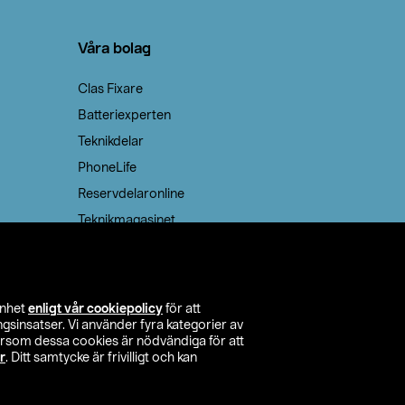
Våra bolag
Clas Fixare
Batteriexperten
Teknikdelar
PhoneLife
Reservdelaronline
Teknikmagasinet
enhet
enligt vår cookiepolicy
för att
insatser. Vi använder fyra kategorier av
tersom dessa cookies är nödvändiga för att
r
. Ditt samtycke är frivilligt och kan
itta butik