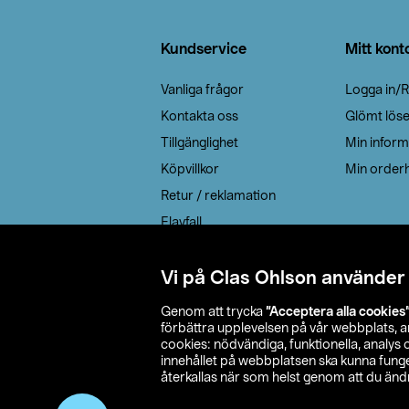
Sidfot
Kundservice
Mitt kont
Vanliga frågor
Logga in/R
Kontakta oss
Glömt lös
Tillgänglighet
Min inform
Köpvillkor
Min orderh
Retur / reklamation
Elavfall
Cookie policy
Leveransalternativ
Vi på Clas Ohlson använder
Genom att trycka
”Acceptera alla cookies
förbättra upplevelsen på vår webbplats, 
cookies: nödvändiga, funktionella, analys
innehållet på webbplatsen ska kunna funger
återkallas när som helst genom att du ändra
© 2026 Cla