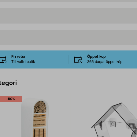
Fri retur
Öppet köp
Till valfri butik
365 dagar öppet köp
tegori
-50%