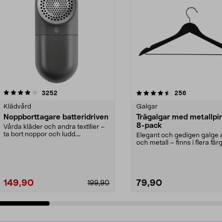
4.5av 5 stjärnor
recensioner
4.0av 5 stjärnor
recensioner
3252
256
Klädvård
Galgar
Noppborttagare batteridriven
Trägalgar med metallpi
8-pack
Vårda kläder och andra textilier –
ta bort noppor och ludd.
Elegant och gedigen galge a
Noppborttagaren fräs...
och metall – finns i flera färg
Galge med sv...
149,90
79,90
199,90
Lägg i varukorg
Lägg i varukorg