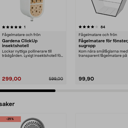
4.0 av 5 stjärnor
recensioner
4.0 av 5 stjärnor
recensioner
1
84
Fågelmatare och frön
Fågelmatare och frön
Gardena ClickUp
Fågelmatare för fönster
insektshotell
sugropp
Lockar nyttiga pollinerare till
Kom nära småfåglarna med
trädgården. Lyxigt insektshotell för
transparent fågelmatare på 
trädgårdens...
fönster. Fågelmatare...
299,00
99,90
599,00
 saker
-25%