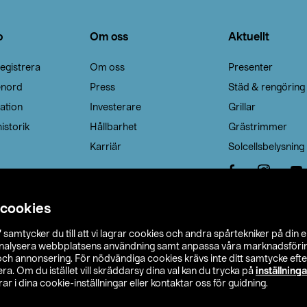
o
Om oss
Aktuellt
egistrera
Om oss
Presenter
enord
Press
Städ & rengöring
ation
Investerare
Grillar
istorik
Hållbarhet
Grästrimmer
Karriär
Solcellsbelysning
 cookies
”
samtycker du till att vi lagrar cookies och andra spårtekniker på din 
analysera webbplatsens användning samt anpassa våra marknadsförings
 och annonsering. För nödvändiga cookies krävs inte ditt samtycke ef
a. Om du istället vill skräddarsy dina val kan du trycka på
inställninga
r i dina cookie-inställningar eller kontaktar oss för guidning.
s Ohlson
Köpvillkor
Privacy statement
Klubbvillkor
H