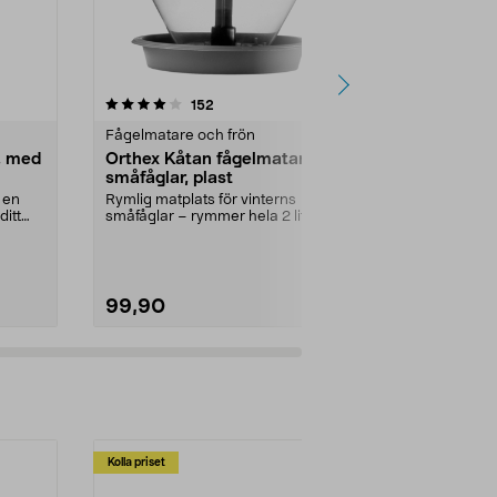
4.0 av 5 stjärnor
recensioner
4.5
152
1
Fågelmatare och frön
Fågelmatare 
, med
Orthex Kåtan fågelmatare för
Fågelfrön i
småfåglar, plast
kg
 en
Rymlig matplats för vinterns
Fågelfröblan
ditt
småfåglar – rymmer hela 2 liter
flesta vildfåg
fågelfrön. Orthex K...
räcker läng...
99,90
149,00
Kolla priset
Multibuy