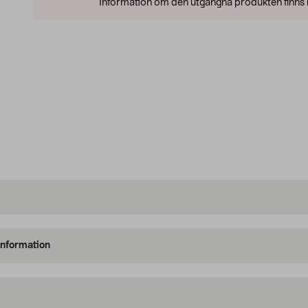
Information om den utgångna produkten finns l
information