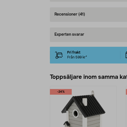
Recensioner
(41)
Experten svarar
Fri frakt
Från 599 kr*
Toppsäljare inom samma ka
-24%