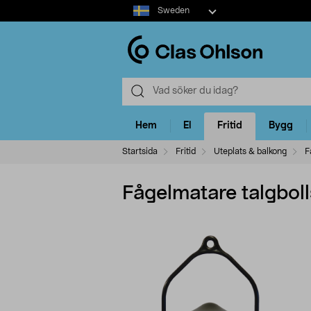
Select
Sweden
market
Hem
El
Fritid
Bygg
Startsida
Fritid
Uteplats & balkong
F
Fågelmatare talgboll