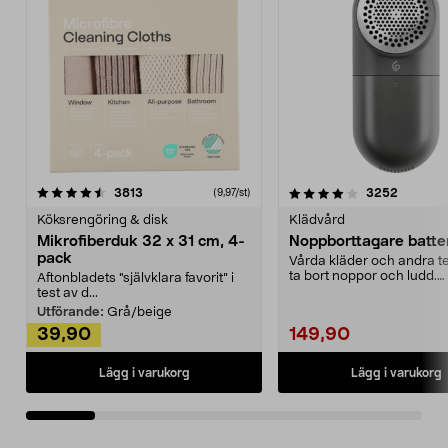
4.0av 5 stjärnor
recensioner
4.5av 5 stjärnor
recensio
3813
3252
(9,97/st)
Köksrengöring & disk
Klädvård
Mikrofiberduk 32 x 31 cm, 4-
Noppborttagare batter
pack
Vårda kläder och andra tex
ta bort noppor och ludd.
Aftonbladets "självklara favorit” i
Noppborttagaren fräs...
test av d...
Utförande:
Grå/beige
39,90
149,90
Lägg i varukorg
Lägg i varukorg