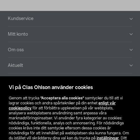
Sidfot
Kundservice
Mitt konto
Om oss
Aktuellt
Våra bolag
Vi på Clas Ohlson använder cookies
Hitta butik
Genom att trycka
”Acceptera alla cookies”
samtycker du till att vi
lagrar cookies och andra spårtekniker på din enhet
enligt vår
cookiepolicy
för att förbättra upplevelsen på vår webbplats,
SE
NO
FI
analysera webbplatsens användning samt anpassa våra
marknadsföringsinsatser. Vi använder fyra kategorier av cookies:
nödvändiga, funktionella, analys och annonsering. För nödvändiga
cookies krävs inte ditt samtycke eftersom dessa cookies är
nödvändiga för att innehållet på webbplatsen ska kunna fungera. Om
du istället vill skräddarsy dina val kan du trycka på
inställningar
. Ditt