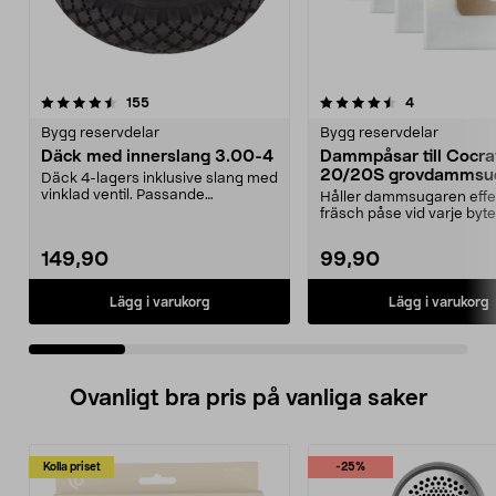
4.5 av 5 stjärnor
recensioner
5.0 av 5 stjärnor
recensioner
155
4
Bygg reservdelar
Bygg reservdelar
Däck med innerslang 3.00-4
Dammpåsar till Cocr
20/20S grovdammsug
Däck 4-lagers inklusive slang med
5-pack
vinklad ventil. Passande
Håller dammsugaren effe
luftgummihjul i dimen...
fräsch påse vid varje byte
Dammsugarpåsar för C...
149,90
99,90
Lägg i varukorg
Lägg i varukorg
Ovanligt bra pris på vanliga saker
Kolla priset
-25%