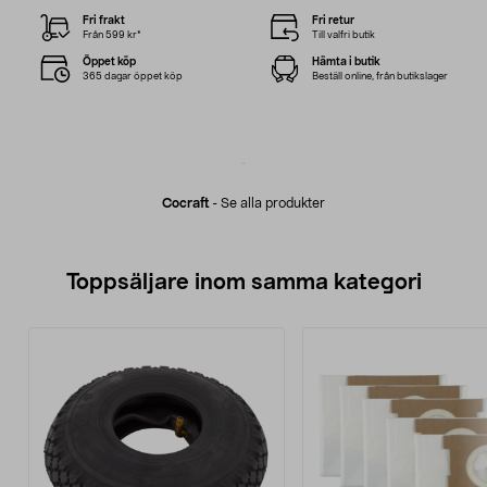
Fri frakt
Fri retur
Från 599 kr*
Till valfri butik
Öppet köp
Hämta i butik
365 dagar öppet köp
Beställ online, från butikslager
Cocraft
-
Se alla produkter
Toppsäljare inom samma kategori