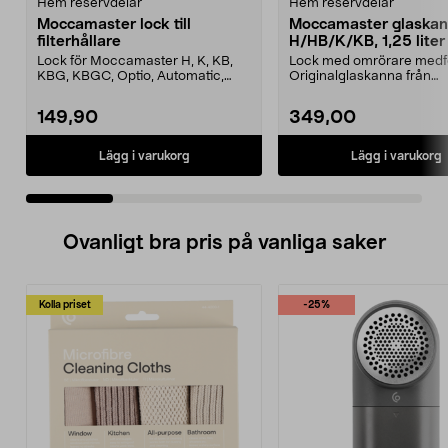
Hem reservdelar
Hem reservdelar
Moccamaster lock till
Moccamaster glaska
filterhållare
H/HB/K/KB, 1,25 liter
Lock för Moccamaster H, K, KB,
Lock med omrörare medfö
KBG, KBGC, Optio, Automatic,
Originalglaskanna från
Automatic S, Manual ...
Moccamaster. Förläng livet
149,90
349,00
Lägg i varukorg
Lägg i varukorg
Ovanligt bra pris på vanliga saker
Kolla priset
-25%