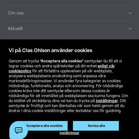
Om oss
Aktuellt
Våra bolag
Vi på Clas Ohlson använder cookies
Hitta butik
Genom att trycka
”Acceptera alla cookies”
samtycker du till att vi
lagrar cookies och andra spårtekniker på din enhet
enligt vår
cookiepolicy
för att förbättra upplevelsen på vår webbplats,
SE
NO
FI
analysera webbplatsens användning samt anpassa våra
marknadsföringsinsatser. Vi använder fyra kategorier av cookies:
nödvändiga, funktionella, analys och annonsering. För nödvändiga
cookies krävs inte ditt samtycke eftersom dessa cookies är
nödvändiga för att innehållet på webbplatsen ska kunna fungera. Om
du istället vill skräddarsy dina val kan du trycka på
inställningar
. Ditt
samtycke är frivilligt och kan återkallas när som helst genom att du
ändrar i dina cookie-inställningar eller kontaktar oss för guidning.
Köpvillkor
Privacy statement
Klubbvillkor
För företag
Ändra till priser exklusive moms
Produkten har utgått
Acceptera alla cookies
Avvisa alla
Artikelnr:
50-7245
Inställningar