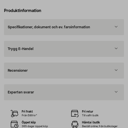
Produktinformation
Specifikationer, dokument och ev. faroinformation
Trygg E-Handel
Recensioner
Experten svarar
Fri frakt
Fri retur
Från 599 kr*
Till valfri butik
Öppet köp
Hämta i butik
365 dagar öppet köp
Beställ online, från butikslager