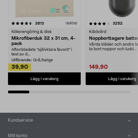
4.0av 5 stjärnor
recensioner
4.5av 5 stjärnor
recensio
3813
3252
(9,97/st)
Köksrengöring & disk
Klädvård
Mikrofiberduk 32 x 31 cm, 4-
Noppborttagare batter
pack
Vårda kläder och andra tex
ta bort noppor och ludd.
Aftonbladets "självklara favorit” i
Noppborttagaren fräs...
test av d...
Utförande:
Grå/beige
39,90
149,90
Lägg i varukorg
Lägg i varukorg
Sidfot
Kundservice
Mitt konto