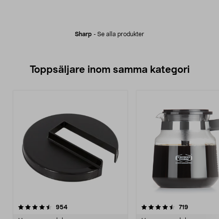
Sharp
-
Se alla produkter
Toppsäljare inom samma kategori
4.5 av 5 stjärnor
recensioner
4.5 av 5 stjärnor
recensione
954
719