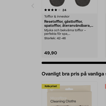
0 av 5 stjärnor
4.0 av 5 stjärnor
recensioner
24
Tofflor & inneskor
Resetofflor, gästtofflor,
spatofflor, återanvändbara,
grå
Mjuka och bekväma tofflor –
perfekta för spa,...
Storlek:
42-46
49,90
Ovanligt bra pris på vanliga
Kolla priset