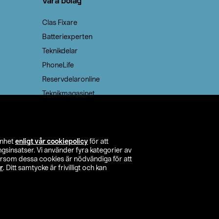
Våra bolag
Clas Fixare
Batteriexperten
Teknikdelar
PhoneLife
Reservdelaronline
Teknikmagasinet
enhet
enligt vår cookiepolicy
för att
insatser. Vi använder fyra kategorier av
tersom dessa cookies är nödvändiga för att
r
. Ditt samtycke är frivilligt och kan
itta butik