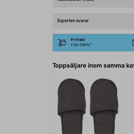
Experten svarar
Fri frakt
Från 599 kr*
Toppsäljare inom samma ka