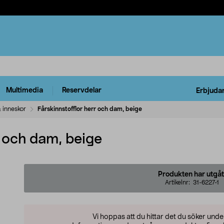
Multimedia
Reservdelar
Erbjuda
& inneskor
Fårskinnstofflor herr och dam, beige
r och dam, beige
Produkten har utgåt
Artikelnr:
31-6227-1
Vi hoppas att du hittar det du söker und