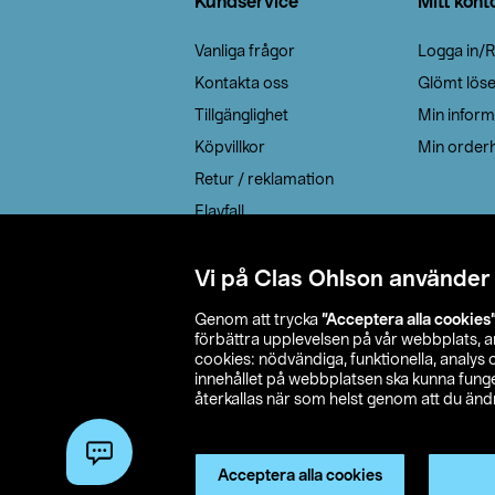
Kundservice
Mitt kont
Vanliga frågor
Logga in/R
Kontakta oss
Glömt lös
Tillgänglighet
Min inform
Köpvillkor
Min orderh
Retur / reklamation
Elavfall
Cookie policy
Leveransalternativ
Vi på Clas Ohlson använder
Genom att trycka
”Acceptera alla cookies
förbättra upplevelsen på vår webbplats, 
cookies: nödvändiga, funktionella, analys
innehållet på webbplatsen ska kunna funger
återkallas när som helst genom att du ändra
© 2026 Cla
Acceptera alla cookies