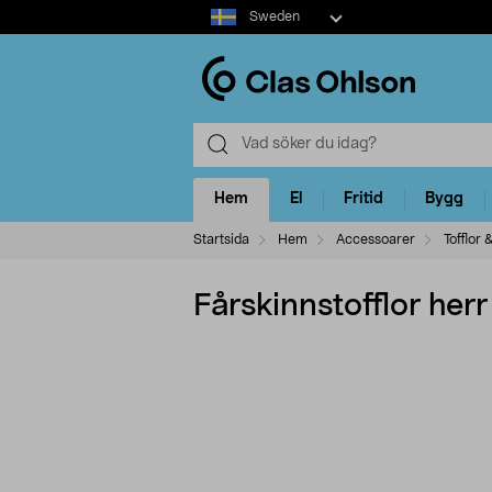
Select
Sweden
market
Hem
El
Fritid
Bygg
Startsida
Hem
Accessoarer
Tofflor 
Fårskinnstofflor her