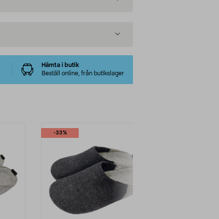
Hämta i butik
Beställ online, från butikslager
-33%
-33%