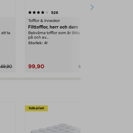
4.0 av 5 stjärnor
recensioner
4.0
526
5
Tofflor & inneskor
Tofflor & inne
Filttofflor, herr och dam
Filttofflor,
att ta
Bekväma tofflor som är lätta att ta
Bekväma tofflo
på och av...
på och av...
Storlek:
41
Storlek:
45
99,90
99,90
149,90
149,90
Kolla priset
Multibuy