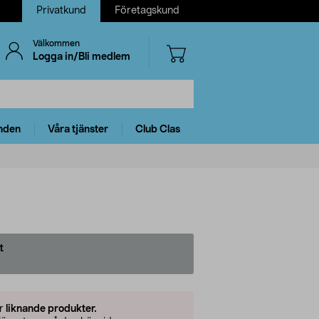
Privatkund
Företagskund
Välkommen
Logga in/Bli medlem
nden
Våra tjänster
Club Clas
t
er
liknande produkter.