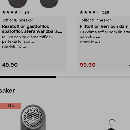
4.0 av 5 stjärnor
recensioner
4.0 av 5 stjärnor
recensioner
24
526
Tofflor & inneskor
Tofflor & inneskor
Resetofflor, gästtofflor,
Filttofflor, herr och dam
spatofflor, återanvändbara,
Bekväma tofflor som är lätta 
grå
på och av...
Mjuka och bekväma tofflor –
perfekta för spa,...
Storlek:
43
Storlek:
37-41
49,90
99,90
 saker
-25%