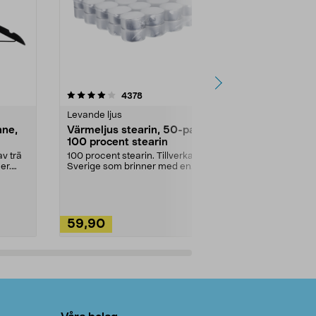
4.5av 5 stjärnor
recensioner
4.5
4378
2
Levande ljus
Rengöringsm
nne,
Värmeljus stearin, 50-pack,
Bikarbonat
100 procent stearin
Ett allsidigt 
städning och 
v trä
100 procent stearin. Tillverkade i
ute. Städa med
er.
Sverige som brinner med en
vacker och sotfri ...
59,90
49,90
Lägg i varukorg
Lägg