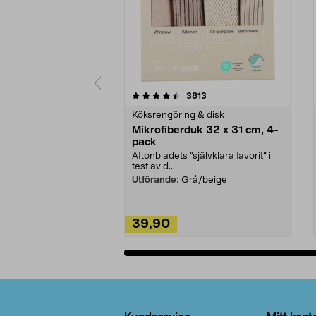
5av 5 stjärnor
4.0av 5 stjärnor
recensioner
3813
Köksrengöring & disk
Mikrofiberduk 32 x 31 cm, 4-
pack
Aftonbladets "självklara favorit” i
test av d...
Utförande:
Grå/beige
39,90
Lägg i varukorg
Sidfot