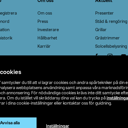
o
Om oss
Aktuellt
egistrera
Om oss
Presenter
enord
Press
Städ & rengöring
ation
Investerare
Grillar
istorik
Hållbarhet
Grästrimmer
Karriär
Solcellsbelysning
 cookies
”
samtycker du till att vi lagrar cookies och andra spårtekniker på din 
analysera webbplatsens användning samt anpassa våra marknadsförings
 och annonsering. För nödvändiga cookies krävs inte ditt samtycke ef
a. Om du istället vill skräddarsy dina val kan du trycka på
inställninga
r i dina cookie-inställningar eller kontaktar oss för guidning.
s Ohlson
Köpvillkor
Privacy statement
Klubbvillkor
H
Ändra till priser exklusive moms
Avvisa alla
Inställningar