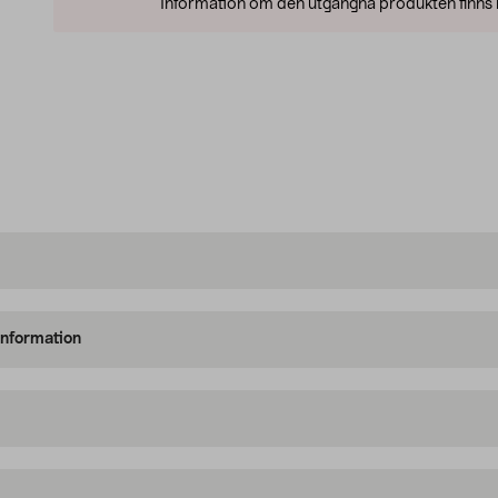
Information om den utgångna produkten finns l
information