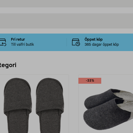
Fri retur
Öppet köp
Till valfri butik
365 dagar öppet köp
tegori
-33%