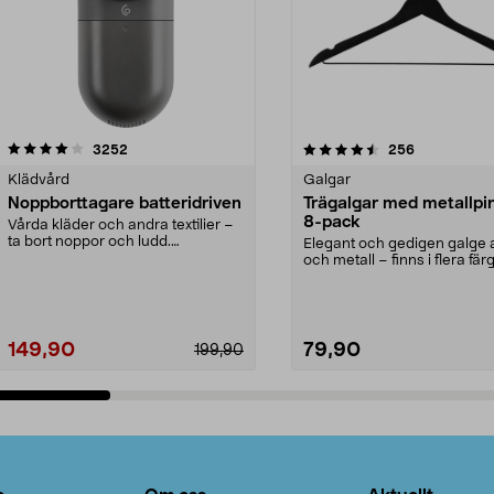
4.5av 5 stjärnor
recensioner
4.0av 5 stjärnor
recensioner
3252
256
Klädvård
Galgar
Noppborttagare batteridriven
Trägalgar med metallpi
8-pack
Vårda kläder och andra textilier –
ta bort noppor och ludd.
Elegant och gedigen galge a
Noppborttagaren fräs...
och metall – finns i flera färg
Galge med sv...
149,90
79,90
199,90
Lägg i varukorg
Lägg i varukorg