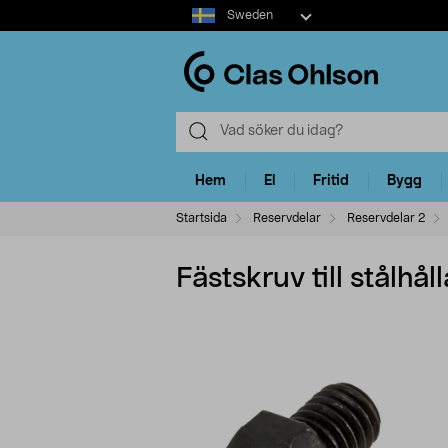
Select
Sweden
market
Hem
El
Fritid
Bygg
Startsida
Reservdelar
Reservdelar 2
Fästskruv till stålhå