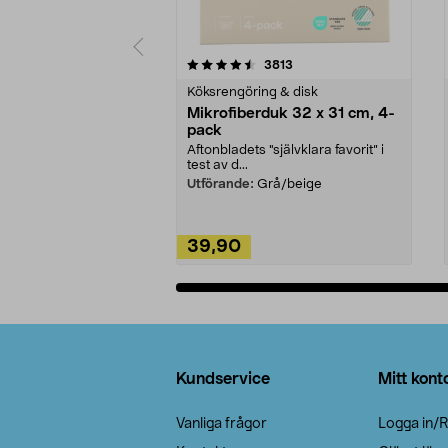
5av 5 stjärnor
4.0av 5 stjärnor
recensioner
3813
Köksrengöring & disk
Mikrofiberduk 32 x 31 cm, 4-
pack
Aftonbladets "självklara favorit” i
test av d...
Utförande:
Grå/beige
39,90
Lägg i varukorg
Sidfot
Kundservice
Mitt kont
Vanliga frågor
Logga in/R