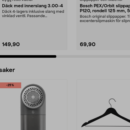
Däck med innerslang 3.00-4
Bosch PEX/Orbit slippa
P120, rondell 125 mm, 5
Däck 4-lagers inklusive slang med
pack
vinklad ventil. Passande
Bosch original slippapper. Ti
luftgummihjul i dimen...
excenterslipmaskin för slipn
trä, färg och...
149,90
69,90
 saker
-25%