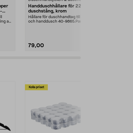
pper
Handduschhållare för 22 mm
Gummifot ti
-
duschstång, krom
pack
ll
Hållare för duschhandtag till tak-
Levereras i se
ing av
och handdusch 40-9865.Passar
storlek, totalt 
22 mm stång och ...
stycken.Innerm
79,00
79,00
Kolla priset
Multibuy