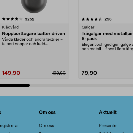
4.5av 5 stjärnor
recensioner
4.0av 5 stjärnor
recensioner
3252
256
Klädvård
Galgar
Noppborttagare batteridriven
Trägalgar med metallpi
8-pack
Vårda kläder och andra textilier –
ta bort noppor och ludd.
Elegant och gedigen galge a
Noppborttagaren fräs...
och metall – finns i flera färg
Galge med sv...
149,90
79,90
199,90
Lägg i varukorg
Lägg i varukorg
o
Om oss
Aktuellt
egistrera
Om oss
Presenter