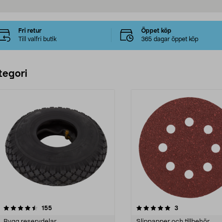
Fri retur
Öppet köp
Till valfri butik
365 dagar öppet köp
tegori
5.0 av 5 stjärnor
recensioner
4.0 av 5 stjärnor
recensioner
155
3
Bygg reservdelar
Slippapper och tillbehör