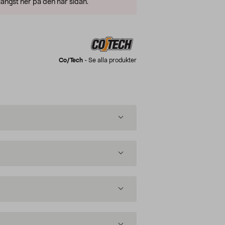
ängst ner på den här sidan.
Co/tech
-
Se alla produkter