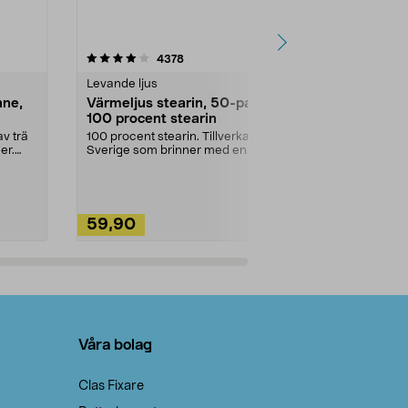
4.5av 5 stjärnor
recensioner
4.5
4378
2
Levande ljus
Rengöringsm
nne,
Värmeljus stearin, 50-pack,
Bikarbonat
100 procent stearin
Ett allsidigt 
städning och 
v trä
100 procent stearin. Tillverkade i
ute. Städa med
er.
Sverige som brinner med en
vacker och sotfri ...
59,90
49,90
Lägg i varukorg
Lägg
Våra bolag
Clas Fixare