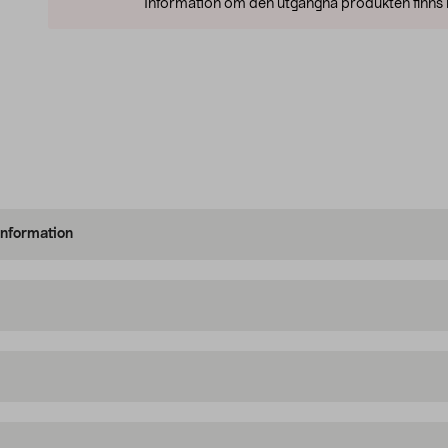
Information om den utgångna produkten finns l
information