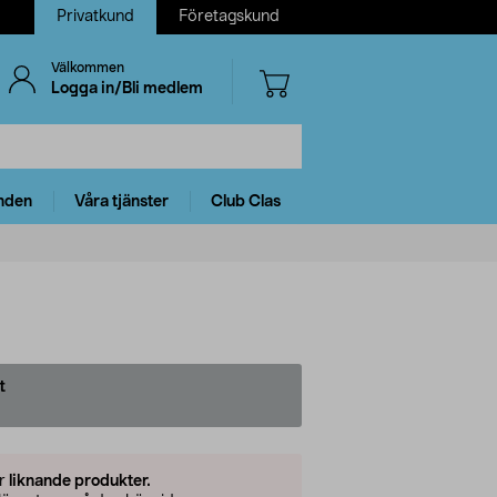
Privatkund
Företagskund
Välkommen
Logga in/Bli medlem
nden
Våra tjänster
Club Clas
t
er
liknande produkter.