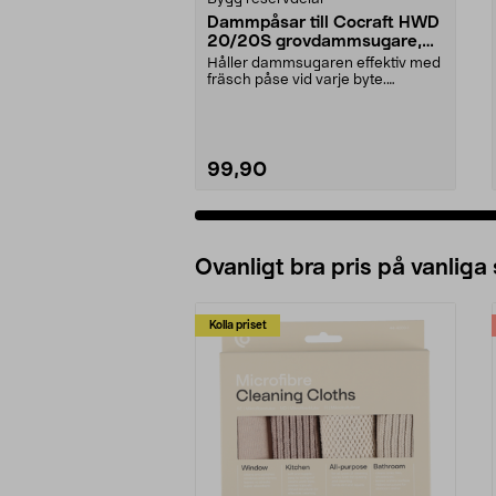
Dammpåsar till Cocraft HWD
20/20S grovdammsugare,
5-pack
Håller dammsugaren effektiv med
fräsch påse vid varje byte.
Dammsugarpåsar för C...
99,90
Ovanligt bra pris på vanliga
Kolla priset