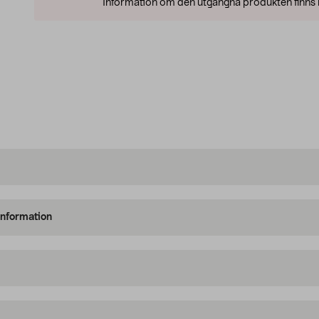
Information om den utgångna produkten finns l
information