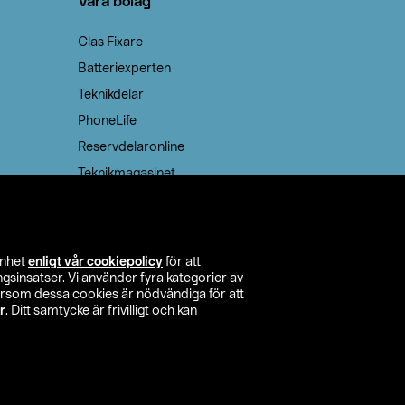
Våra bolag
Clas Fixare
Batteriexperten
Teknikdelar
PhoneLife
Reservdelaronline
Teknikmagasinet
enhet
enligt vår cookiepolicy
för att
insatser. Vi använder fyra kategorier av
tersom dessa cookies är nödvändiga för att
r
. Ditt samtycke är frivilligt och kan
itta butik