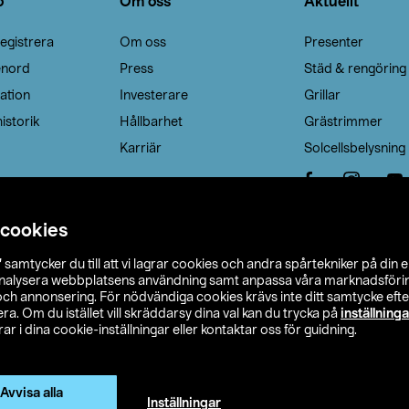
o
Om oss
Aktuellt
egistrera
Om oss
Presenter
enord
Press
Städ & rengöring
ation
Investerare
Grillar
istorik
Hållbarhet
Grästrimmer
Karriär
Solcellsbelysning
 cookies
”
samtycker du till att vi lagrar cookies och andra spårtekniker på din 
analysera webbplatsens användning samt anpassa våra marknadsförings
 och annonsering. För nödvändiga cookies krävs inte ditt samtycke ef
a. Om du istället vill skräddarsy dina val kan du trycka på
inställninga
r i dina cookie-inställningar eller kontaktar oss för guidning.
s Ohlson
Köpvillkor
Privacy statement
Klubbvillkor
H
Ändra till priser exklusive moms
Avvisa alla
Inställningar