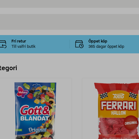
Fri retur
Öppet köp
Till valfri butik
365 dagar öppet köp
tegori