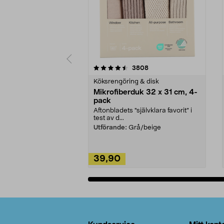
5av 5 stjärnor
4.0av 5 stjärnor
recensioner
3808
Köksrengöring & disk
Mikrofiberduk 32 x 31 cm, 4-
pack
Aftonbladets "självklara favorit” i
test av d...
Utförande:
Grå/beige
39,90
Lägg i varukorg
Sidfot