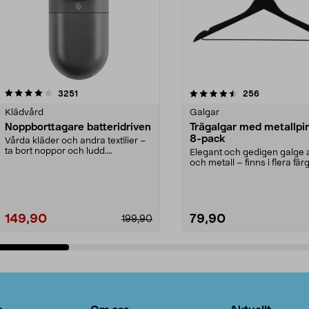
4.5av 5 stjärnor
recensioner
4.0av 5 stjärnor
recensioner
3251
256
Klädvård
Galgar
Noppborttagare batteridriven
Trägalgar med metallpi
8-pack
Vårda kläder och andra textilier –
ta bort noppor och ludd.
Elegant och gedigen galge a
Noppborttagaren fräs...
och metall – finns i flera färg
Galge med sv...
149,90
79,90
199,90
Lägg i varukorg
Lägg i varukorg