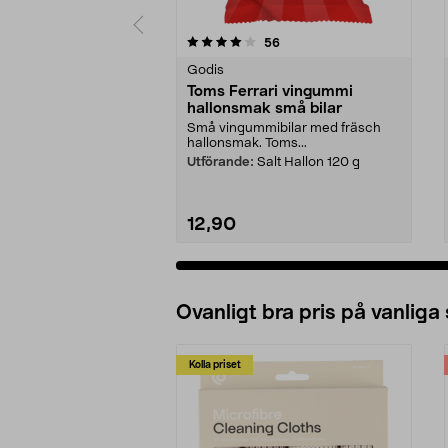
0 av 5 stjärnor
4.5 av 5 stjärnor
recensioner
56
Godis
Toms Ferrari vingummi
hallonsmak små bilar
Små vingummibilar med fräsch
hallonsmak. Toms...
Utförande:
Salt Hallon 120 g
12,90
Ovanligt bra pris på vanliga
Kolla priset