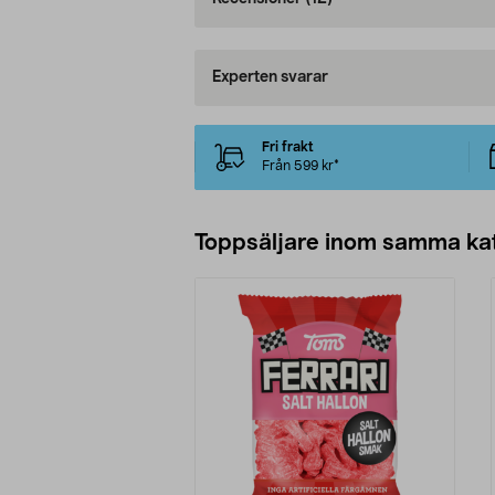
Experten svarar
Fri frakt
Från 599 kr*
Toppsäljare inom samma ka