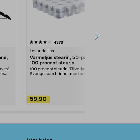
4.5av 5 stjärnor
recensioner
4.5
4378
2
Levande ljus
Rengöringsm
nne,
Värmeljus stearin, 50-pack,
Bikarbonat
100 procent stearin
Ett allsidigt 
städning och 
v trä
100 procent stearin. Tillverkade i
ute. Städa med
er.
Sverige som brinner med en
vacker och sotfri ...
59,90
49,90
Lägg i varukorg
Lägg