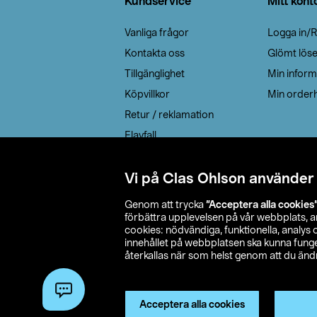
Kundservice
Mitt kont
Vanliga frågor
Logga in/R
Kontakta oss
Glömt lös
Tillgänglighet
Min inform
Köpvillkor
Min orderh
Retur / reklamation
Elavfall
Cookie policy
Leveransalternativ
Vi på Clas Ohlson använder
Genom att trycka
”Acceptera alla cookies
förbättra upplevelsen på vår webbplats, 
cookies: nödvändiga, funktionella, analys
innehållet på webbplatsen ska kunna funger
återkallas när som helst genom att du ändra
© 2026 Cla
Acceptera alla cookies