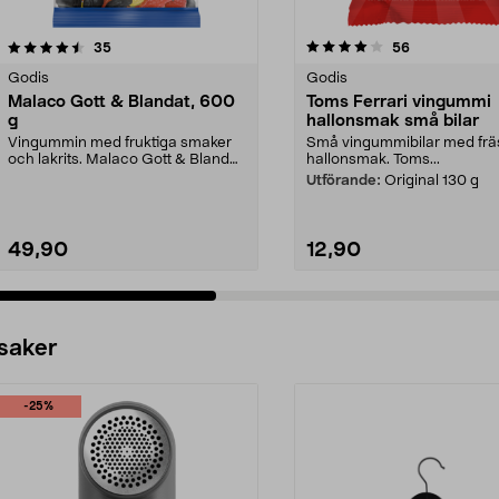
4.0 av 5 stjärnor
recensioner
4.5 av 5 stjärnor
recensioner
35
56
Godis
Godis
Malaco Gott & Blandat, 600
Toms Ferrari vingummi
g
hallonsmak små bilar
Vingummin med fruktiga smaker
Små vingummibilar med fr
och lakrits. Malaco Gott & Blandat
hallonsmak. Toms...
- unik mix av s...
Utförande:
Original 130 g
49,90
12,90
 saker
-25%