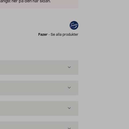
ängst ner på den här sidan.
Fazer
-
Se alla produkter