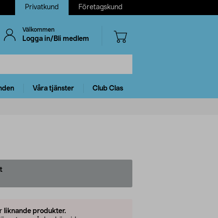
Privatkund
Företagskund
Välkommen
Logga in/Bli medlem
nden
Våra tjänster
Club Clas
t
er
liknande produkter.