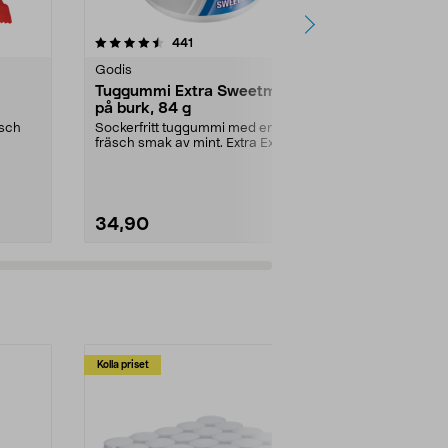
4.5 av 5 stjärnor
recensioner
4.0
441
7
Godis
Godis
Tuggummi Extra Sweetmint
Läkerol Big
på burk, 84 g
75 g
äsch
Sockerfritt tuggummi med en
Het lakrits m
fräsch smak av mint. Extra Extra
piggar upp va
Sweet Mint är ett g...
Pack Hot Pepp
34,90
27,90
Kolla priset
Multibuy