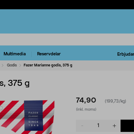
Multimedia
Reservdelar
Erbjuda
Godis
Fazer Marianne godis, 375 g
s, 375 g
74,90
(199,73/kg)
(inkl. moms)
Product
quantity