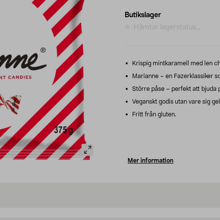
Butikslager
Hämtar lagerstatus...
Krispig mintkaramell med len cho
Marianne – en Fazerklassiker s
Större påse – perfekt att bjuda p
Veganskt godis utan vare sig ge
Fritt från gluten.
Mer information