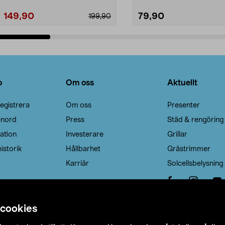
149,90
79,90
199,90
Lägg i varukorg
Lägg i varukorg
o
Om oss
Aktuellt
egistrera
Om oss
Presenter
enord
Press
Städ & rengöring
ation
Investerare
Grillar
istorik
Hållbarhet
Grästrimmer
Karriär
Solcellsbelysning
 cookies