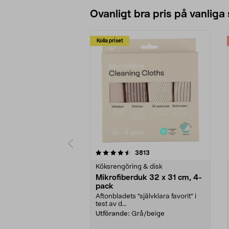
Ovanligt bra pris på vanliga
Kolla priset
5av 5 stjärnor
4.0av 5 stjärnor
recensioner
3813
Köksrengöring & disk
Mikrofiberduk 32 x 31 cm, 4-
pack
Aftonbladets "självklara favorit” i
test av d...
Utförande:
Grå/beige