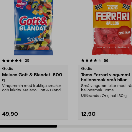
4.0 av 5 stjärnor
recensioner
4.5 av 5 stjärnor
recensioner
35
56
Godis
Godis
Malaco Gott & Blandat, 600
Toms Ferrari vingummi
g
hallonsmak små bilar
Vingummin med fruktiga smaker
Små vingummibilar med fr
och lakrits. Malaco Gott & Blandat
hallonsmak. Toms...
- unik mix av s...
Utförande:
Original 130 g
49,90
12,90