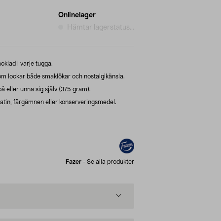
Onlinelager
Hämtar lagerstatus...
klad i varje tugga.
om lockar både smaklökar och nostalgikänsla.
å eller unna sig själv (375 gram).
latin, färgämnen eller konserveringsmedel.
Fazer
-
Se alla produkter