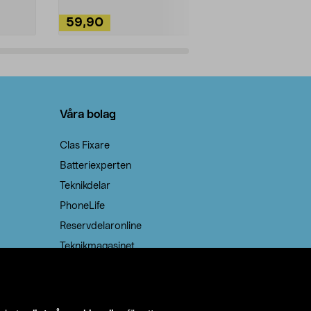
59,90
49,90
Lägg i varukorg
Lägg
Våra bolag
Clas Fixare
Batteriexperten
Teknikdelar
PhoneLife
Reservdelaronline
Teknikmagasinet