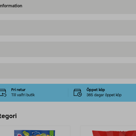
information
Fri retur
Öppet köp
Till valfri butik
365 dagar öppet köp
tegori