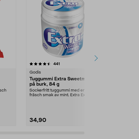
4.5 av 5 stjärnor
recensioner
4.5
441
1
Godis
Godis
Tuggummi Extra Sweetmint
Toms Pingv
på burk, 84 g
Finns i flera 
smak av frukt .
äsch
Sockerfritt tuggummi med en
fräsch smak av mint. Extra Extra
Utförande:
Su
Sweet Mint är ett g...
34,90
4,49