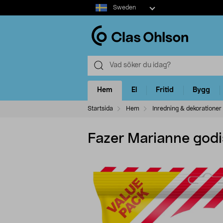
Select
Sweden
market
Hem
El
Fritid
Bygg
Startsida
Hem
Inredning & dekorationer
Fazer Marianne godi