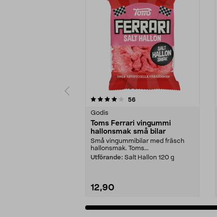
0 av 5 stjärnor
4.5 av 5 stjärnor
recensioner
56
Godis
Toms Ferrari vingummi
hallonsmak små bilar
Små vingummibilar med fräsch
hallonsmak. Toms...
Utförande:
Salt Hallon 120 g
12,90