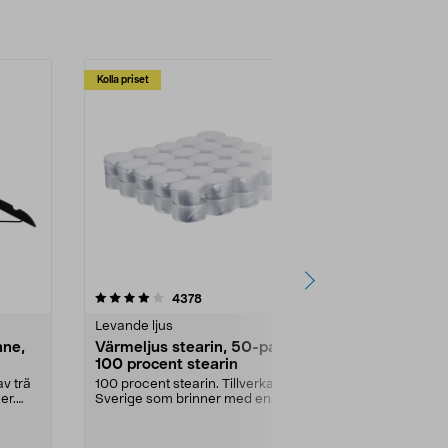
Kolla priset
Multibuy
4.5av 5 stjärnor
recensioner
4.5
4378
2
Levande ljus
Rengöringsm
nne,
Värmeljus stearin, 50-pack,
Bikarbonat
100 procent stearin
Ett allsidigt 
städning och 
v trä
100 procent stearin. Tillverkade i
ute. Städa med
er.
Sverige som brinner med en
vacker och sotfri ...