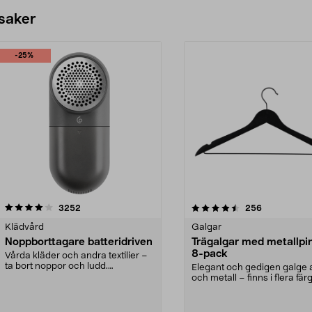
 saker
-25%
4.5av 5 stjärnor
recensioner
4.0av 5 stjärnor
recensioner
3252
256
Klädvård
Galgar
Noppborttagare batteridriven
Trägalgar med metallpi
8-pack
Vårda kläder och andra textilier –
ta bort noppor och ludd.
Elegant och gedigen galge a
Noppborttagaren fräs...
och metall – finns i flera färg
Galge med sv...