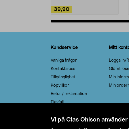
39,90
Lägg i varukorg
Sidfot
Kundservice
Mitt kont
Vanliga frågor
Logga in/R
Kontakta oss
Glömt lös
Tillgänglighet
Min inform
Köpvillkor
Min orderh
Retur / reklamation
Elavfall
Cookie policy
Leveransalternativ
Vi på Clas Ohlson använder