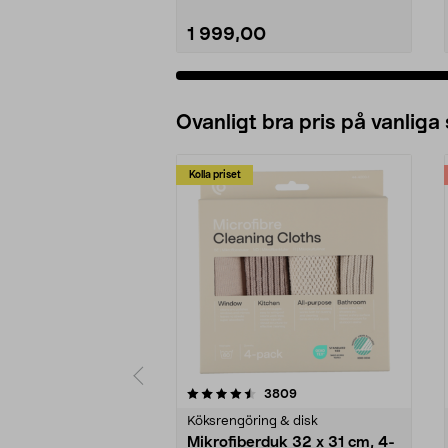
1 999,00
Lägg i varukorg
Ovanligt bra pris på vanliga
Kolla priset
5av 5 stjärnor
4.0av 5 stjärnor
recensioner
3809
Köksrengöring & disk
Mikrofiberduk 32 x 31 cm, 4-