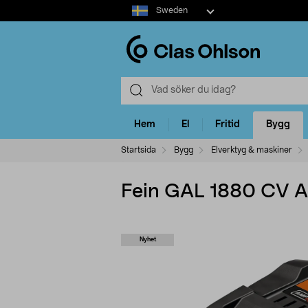
Select
Sweden
market
Hem
El
Fritid
Bygg
Startsida
Bygg
Elverktyg & maskiner
Fein GAL 1880 CV AS
Nyhet