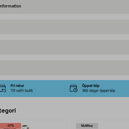
information
Fri retur
Öppet köp
Till valfri butik
365 dagar öppet köp
tegori
-37%
Multibuy