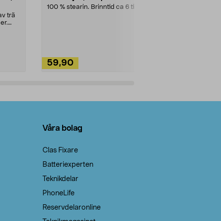
100 % stearin. Brinntid ca 6 tim.
Ett allsidigt 
städning och 
v trä
ute. Städa med
er.
59,90
49,90
Lägg i varukorg
Lägg
Våra bolag
Clas Fixare
Batteriexperten
Teknikdelar
PhoneLife
Reservdelaronline