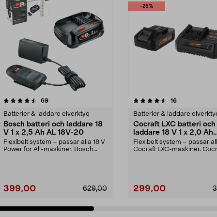
-25%
4.5 av 5 stjärnor
recensioner
5.0 av 5 stjärnor
recensioner
69
16
Batterier & laddare elverktyg
Batterier & laddare elverkty
Bosch batteri och laddare 18
Cocraft LXC batteri och
V 1 x 2,5 Ah AL 18V-20
laddare 18 V 1 x 2,0 Ah
CBS42
Flexibelt system – passar alla 18 V
Flexibelt system – passar al
Power for All-maskiner. Bosch
Cocraft LXC-maskiner. Cocr
startset 18 V ...
LXC CBS42 – 18...
399,00
299,00
629,00
3