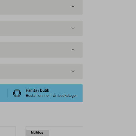
Hämta i butik
Beställ online, från butikslager
Multibuy