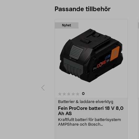
Passande tillbehör
Nyhet
recensioner
0
0 av 5 stjärnor
0.0 av 5 stjärnor
Batterier & laddare elverktyg
Fein ProCore batteri 18 V 8,0
Ah AS
Kraftfullt batteri för batterisystem
AMPShare och Bosch
Professional 18 V. Fein ...