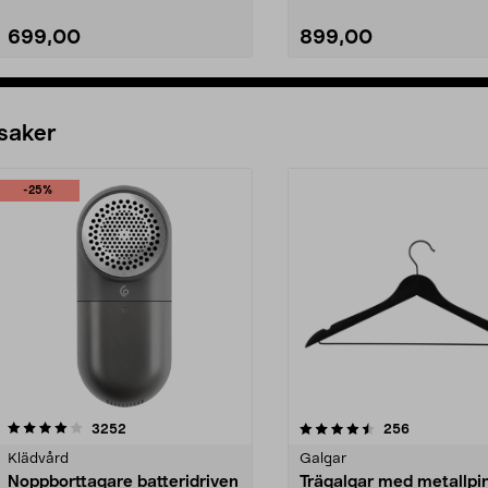
699,00
899,00
Lägg i varukorg
Lägg i varukorg
 saker
-25%
4.5av 5 stjärnor
recensioner
4.0av 5 stjärnor
recensioner
3252
256
Klädvård
Galgar
Noppborttagare batteridriven
Trägalgar med metallpi