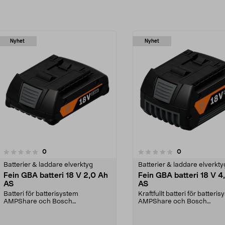
Nyhet
Nyhet
recensioner
recensioner
0
0
0.0 av 5 stjärnor
0.0 av 5 stjärnor
Batterier & laddare elverktyg
Batterier & laddare elverkty
Fein GBA batteri 18 V 2,0 Ah
Fein GBA batteri 18 V 4
AS
AS
Batteri för batterisystem
Kraftfullt batteri för batteri
AMPShare och Bosch
AMPShare och Bosch
Professional 18 V. Fein GBA 18 V
Professional 18 V. Fein ...
2,...