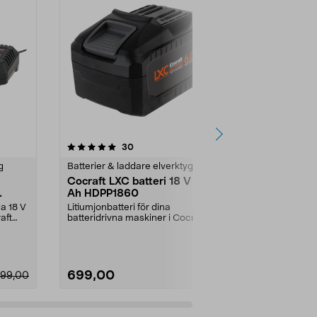
4.5 av 5 stjärnor
recensioner
4.5
30
g
Batterier & laddare elverktyg
Batterier & l
Cocraft LXC batteri 18 V 6,0
Ryobi batte
Ah HDPP1860
Compact 18
Ah RB1824
la 18 V
Litiumjonbatteri för dina
Jobba bättre
aft
batteridrivna maskiner i Cocraft
verktyg från 
LXC-systemet. Cocraft...
Compact RB18
699,00
1499,00
99,00