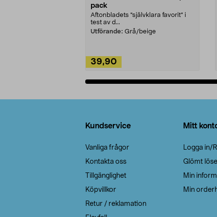
pack
Aftonbladets "självklara favorit” i
test av d...
Utförande:
Grå/beige
39,90
Lägg i varukorg
Sidfot
Kundservice
Mitt kont
Vanliga frågor
Logga in/R
Kontakta oss
Glömt lös
Tillgänglighet
Min inform
Köpvillkor
Min orderh
Retur / reklamation