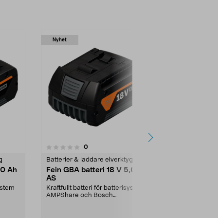
Nyhet
Nyhet
recensioner
0
0.0 av 5 stjärnor
g
Batterier & laddare elverktyg
Batterier & l
,0 Ah
Fein GBA batteri 18 V 5,0 Ah
Fein ProCor
AS
Ah AS
system
Kraftfullt batteri för batterisystem
Kraftfullt batt
AMPShare och Bosch
AMPShare oc
Professional 18 V. Fein ...
Professional 18