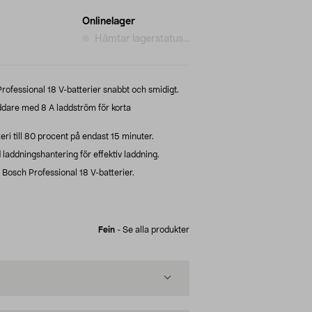
Onlinelager
Hämtar lagerstatus...
fessional 18 V-batterier snabbt och smidigt.
dare med 8 A laddström för korta
ri till 80 procent på endast 15 minuter.
 laddningshantering för effektiv laddning.
sch Professional 18 V-batterier.
Fein
-
Se alla produkter