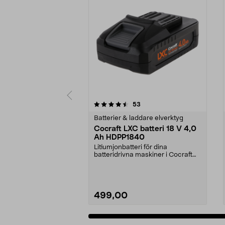
5 av 5 stjärnor
4.5 av 5 stjärnor
recensioner
53
Batterier & laddare elverktyg
Cocraft LXC batteri 18 V 4,0
Ah HDPP1840
Litiumjonbatteri för dina
batteridrivna maskiner i Cocraft
LXC-systemet. Cocraft...
499,00