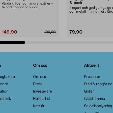
8-pack
Vårda kläder och andra textilier –
ta bort noppor och ludd.
Elegant och gedigen galge a
Noppborttagaren fräs...
och metall – finns i flera färg
Galge med sv...
149,90
79,90
199,90
Lägg i varukorg
Lägg i varukorg
o
Om oss
Aktuellt
egistrera
Om oss
Presenter
enord
Press
Städ & rengöring
ation
Investerare
Grillar
istorik
Hållbarhet
Grästrimmer
Karriär
Solcellsbelysning