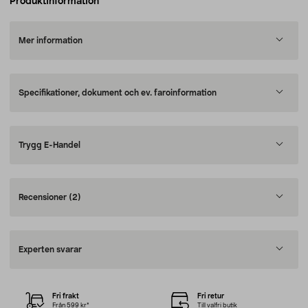
Produktinformation
Mer information
Specifikationer, dokument och ev. faroinformation
Trygg E-Handel
Recensioner
(2)
Experten svarar
Fri frakt
Fri retur
Från 599 kr*
Till valfri butik