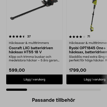
4.0 av 5 stjärnor
recensioner
4.0 av 5 stjärnor
recensioner
37
71
Häcksaxar & multitrimmers
Häcksaxar & multitrimme
Cocraft LXC batteridriven
Ryobi OPT1845 One+ 
häcksax HT55 18 V
häcksax, batteridrive
Klipp och trimma buskar och
Sladdlös med extra lång r
medelstora häckar – 5 års garanti.
perfekt för höga häckar. 
Cocraft LXC HT55 ...
OPT1845 – kraft...
599,00
1799,00
Lägg i varukorg
Lägg i varukorg
Passande tillbehör