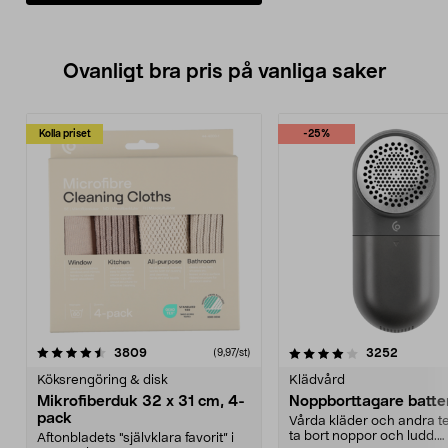
Ovanligt bra pris på vanliga saker
Kolla priset
-25%
4.0av 5 stjärnor
recensioner
4.5av 5 stjärnor
recensio
3809
3252
(9,97/st)
Köksrengöring & disk
Klädvård
Mikrofiberduk 32 x 31 cm, 4-
Noppborttagare batter
pack
Vårda kläder och andra tex
ta bort noppor och ludd.
Aftonbladets "självklara favorit” i