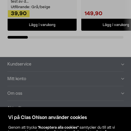
Noppborttagaren fräs...
test av d...
Utförande:
Grå/beige
39,90
149,90
Lägg i varukorg
Lägg i varukorg
Sidfot
Kundservice
Mitt konto
Om oss
Aktuellt
Vi på Clas Ohlson använder cookies
Våra bolag
Genom att trycka
”Acceptera alla cookies”
samtycker du till att vi