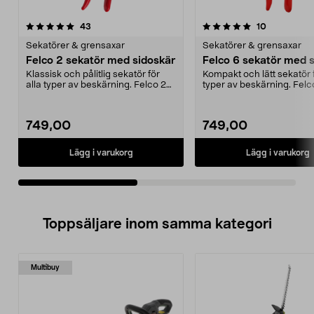
5.0av 5 stjärnor
recensioner
5.0av 5 stjärnor
recensioner
43
10
Sekatörer & grensaxar
Sekatörer & grensaxar
Felco 2 sekatör med sidoskär
Felco 6 sekatör med 
Klassisk och pålitlig sekatör för
Kompakt och lätt sekatör f
alla typer av beskärning. Felco 2
typer av beskärning. Felc
sekatör med ...
sekatör – designa...
749,00
749,00
Lägg i varukorg
Lägg i varukorg
Toppsäljare inom samma kategori
Multibuy