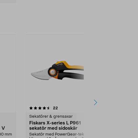
5.0 av 5 stjärnor
recensioner
4.5
22
4
Sekatörer & grensaxar
Sekatörer & 
Fiskars X-series L P961
Felco 2 sek
8 V
sekatör med sidoskär
Klassisk och p
alla typer av 
l 30 mm
Sekatör med PowerGear-teknik –