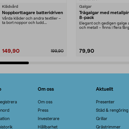
Klädvård
Galgar
Noppborttagare batteridriven
Trägalgar med metallpi
8-pack
Vårda kläder och andra textilier –
ta bort noppor och ludd.
Elegant och gedigen galge a
Noppborttagaren fräs...
och metall – finns i flera färg
Galge med sv...
149,90
79,90
199,90
Lägg i varukorg
Lägg i varukorg
o
Om oss
Aktuellt
egistrera
Om oss
Presenter
enord
Press
Städ & rengöring
ation
Investerare
Grillar
istorik
Hållbarhet
Grästrimmer