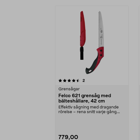
5av 5 stjärnor
5.0av 5 stjärnor
recensioner
2
Grensågar
Felco 621 grensåg med
bälteshållare, 42 cm
Effektiv sågning med dragande
rörelse – rena snitt varje gång.
Felco 621 – högkv...
779,00