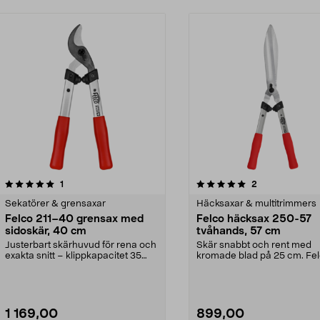
5.0av 5 stjärnor
recensioner
recensioner
1
2
Sekatörer & grensaxar
Häcksaxar & multitrimmers
Felco 211–40 grensax med
Felco häcksax 250-57
sidoskär, 40 cm
tvåhands, 57 cm
Justerbart skärhuvud för rena och
Skär snabbt och rent med
exakta snitt – klippkapacitet 35
kromade blad på 25 cm. Fe
mm. Felco 211...
250–57 – lätt, högkvalitat...
1 169,00
899,00