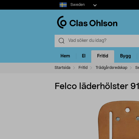
Select
Sweden
market
Hem
El
Fritid
Bygg
Startsida
Fritid
Trädgårdsredskap
S
Felco läderhölster 91