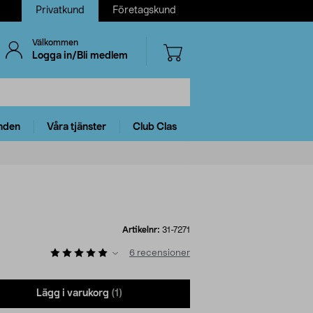
Privatkund
Företagskund
Välkommen
Logga in/Bli medlem
nden
Våra tjänster
Club Clas
Artikelnr:
31-7271
6
recensioner
Lägg i varukorg
(1)