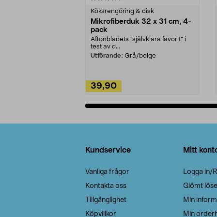
Köksrengöring & disk
Mikrofiberduk 32 x 31 cm, 4-
pack
Aftonbladets "självklara favorit” i
test av d...
Utförande:
Grå/beige
39,90
Lägg i varukorg
Sidfot
Kundservice
Mitt kont
Vanliga frågor
Logga in/R
Kontakta oss
Glömt lös
Tillgänglighet
Min inform
Köpvillkor
Min orderh