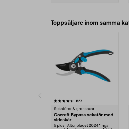
Lägg i varukorg
Toppsäljare inom samma ka
5 av 5 stjärnor
4.0 av 5 stjärnor
recensioner
557
Sekatörer & grensaxar
Cocraft Bypass sekatör med
sidoskär
5 plus i Aftonbladet 2024 ”Inga