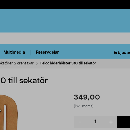
Multimedia
Reservdelar
Erbjuda
ekatörer & grensaxar
Felco läderhölster 910 till sekatör
0 till sekatör
349,00
(inkl. moms)
Product
quantity