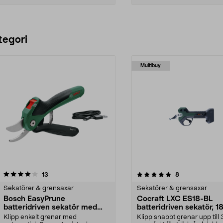
Lägg i varukorg
Lägg i varukorg
tegori
Multibuy
5.0 av 5 stjärnor
recensioner
4.5 av 5 stjärnor
recensioner
13
8
Sekatörer & grensaxar
Sekatörer & grensaxar
Bosch EasyPrune
Cocraft LXC ES18-BL
batteridriven sekatör med
batteridriven sekatör, 1
bypass 3,6 V
Klipp enkelt grenar med
Klipp snabbt grenar upp til