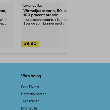
Levande ljus
Rengöringsm
nne,
Värmeljus stearin, 50-pack,
Bikarbonat
100 procent stearin
Ett allsidigt 
städning och 
v trä
100 procent stearin. Tillverkade i
ute. Städa med
er.
Sverige som brinner med en
vacker och sotfri ...
59,90
49,90
Lägg i varukorg
Lägg
Våra bolag
Clas Fixare
Batteriexperten
Teknikdelar
PhoneLife