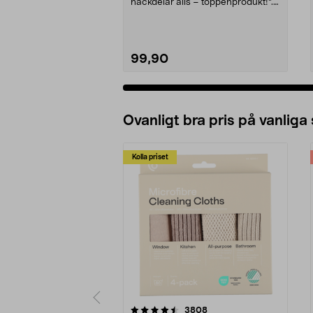
nackdelar alls – toppenprodukt!”.
Ansa i rabatte...
99,90
Ovanligt bra pris på vanliga
Kolla priset
5av 5 stjärnor
4.0av 5 stjärnor
recensioner
3808