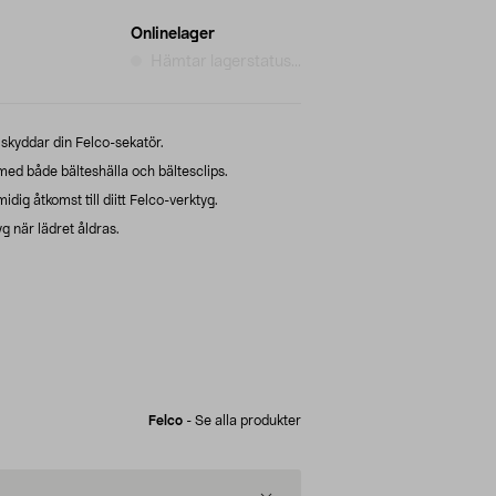
Onlinelager
Hämtar lagerstatus...
 skyddar din Felco-sekatör.
med både bälteshälla och bältesclips.
idig åtkomst till diitt Felco-verktyg.
g när lädret åldras.
Felco
-
Se alla produkter