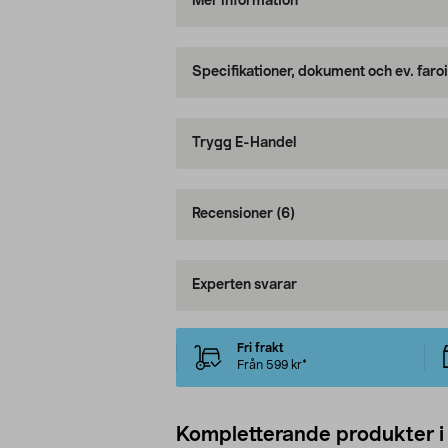
Mer information
Specifikationer, dokument och ev. faro
Trygg E-Handel
Recensioner
(6)
Experten svarar
Fri frakt
Från 599 kr*
Kompletterande produkter i