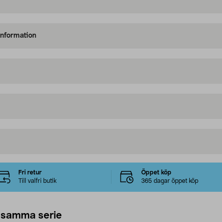
information
Fri retur
Öppet köp
Till valfri butik
365 dagar öppet köp
 samma serie