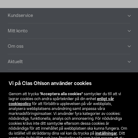
Sidfot
Kundservice
Mitt konto
Om oss
Aktuellt
Våra bolag
Vi på Clas Ohlson använder cookies
Hitta butik
Genom att trycka
”Acceptera alla cookies”
samtycker du till att vi
lagrar cookies och andra spårtekniker på din enhet
enligt vår
cookiepolicy
för att förbättra upplevelsen på vår webbplats,
SE
NO
FI
analysera webbplatsens användning samt anpassa våra
marknadsföringsinsatser. Vi använder fyra kategorier av cookies:
nödvändiga, funktionella, analys och annonsering. För nödvändiga
cookies krävs inte ditt samtycke eftersom dessa cookies är
nödvändiga för att innehållet på webbplatsen ska kunna fungera. Om
du istället vill skräddarsy dina val kan du trycka på
inställningar
. Ditt