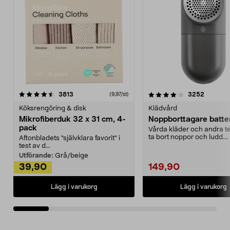
4.0av 5 stjärnor
recensioner
4.5av 5 stjärnor
recensio
3813
3252
(9,97/st)
Köksrengöring & disk
Klädvård
Mikrofiberduk 32 x 31 cm, 4-
Noppborttagare batter
pack
Vårda kläder och andra tex
ta bort noppor och ludd.
Aftonbladets "självklara favorit” i
Noppborttagaren fräs...
test av d...
Utförande:
Grå/beige
39,90
149,90
Lägg i varukorg
Lägg i varukorg