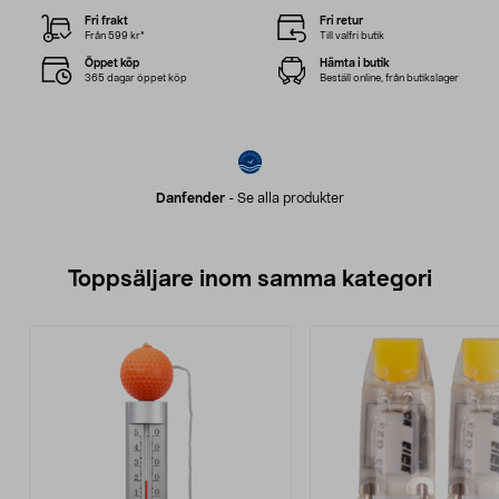
Fri frakt
Fri retur
Från 599 kr*
Till valfri butik
Öppet köp
Hämta i butik
365 dagar öppet köp
Beställ online, från butikslager
Danfender
-
Se alla produkter
Toppsäljare inom samma kategori