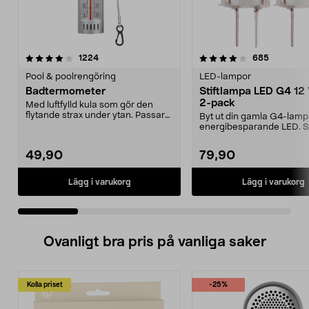
4.0 av 5 stjärnor
recensioner
4.5 av 5 stjärnor
recension
1224
685
Pool & poolrengöring
LED-lampor
Badtermometer
Stiftlampa LED G4 12 
2-pack
Med luftfylld kula som gör den
flytande strax under ytan. Passar
Byt ut din gamla G4-lampa 
såväl i poolen ...
energibesparande LED. S
G4 – passer i 12...
49,90
79,90
Lägg i varukorg
Lägg i varukorg
Ovanligt bra pris på vanliga saker
Kolla priset
-25%