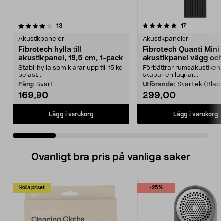
5.0 av 5 stjärnor
recensioner
4.5 av 5 stjärnor
recensioner
13
17
Akustikpaneler
Akustikpaneler
Fibrotech hylla till
Fibrotech Quanti Mini
akustikpanel, 19,5 cm, 1-pack
akustikpanel vägg och
2-pack
Stabil hylla som klarar upp till 15 kg
Förbättrar rumsakustiken
belast...
skapar en lugnar...
Färg:
Svart
Utförande:
Svart ek (Blac
169,90
299,00
Lägg i varukorg
Lägg i varukorg
Ovanligt bra pris på vanliga saker
Kolla priset
-25%