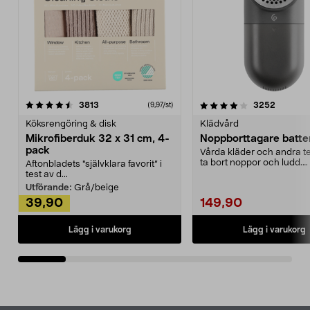
4.0av 5 stjärnor
recensioner
4.5av 5 stjärnor
recensio
3813
3252
(9,97/st)
Köksrengöring & disk
Klädvård
Mikrofiberduk 32 x 31 cm, 4-
Noppborttagare batter
pack
Vårda kläder och andra tex
ta bort noppor och ludd.
Aftonbladets "självklara favorit” i
Noppborttagaren fräs...
test av d...
Utförande:
Grå/beige
39,90
149,90
Lägg i varukorg
Lägg i varukorg