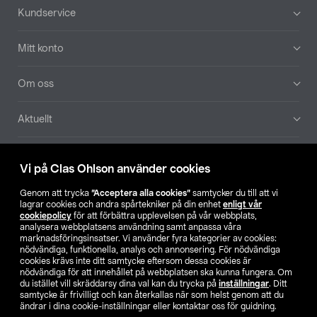
Sidfot
Kundservice
Mitt konto
Om oss
Aktuellt
Våra bolag
Vi på Clas Ohlson använder cookies
Hitta butik
Genom att trycka
”Acceptera alla cookies”
samtycker du till att vi
lagrar cookies och andra spårtekniker på din enhet
enligt vår
cookiepolicy
för att förbättra upplevelsen på vår webbplats,
SE
NO
FI
analysera webbplatsens användning samt anpassa våra
marknadsföringsinsatser. Vi använder fyra kategorier av cookies:
nödvändiga, funktionella, analys och annonsering. För nödvändiga
cookies krävs inte ditt samtycke eftersom dessa cookies är
nödvändiga för att innehållet på webbplatsen ska kunna fungera. Om
du istället vill skräddarsy dina val kan du trycka på
inställningar
. Ditt
samtycke är frivilligt och kan återkallas när som helst genom att du
ändrar i dina cookie-inställningar eller kontaktar oss för guidning.
Köpvillkor
Privacy statement
Klubbvillkor
För företag