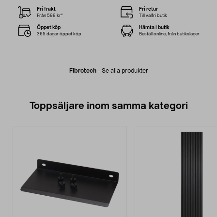
Fri frakt
Fri retur
Från 599 kr*
Till valfri butik
Öppet köp
Hämta i butik
365 dagar öppet köp
Beställ online, från butikslager
Fibrotech
-
Se alla produkter
Toppsäljare inom samma kategori