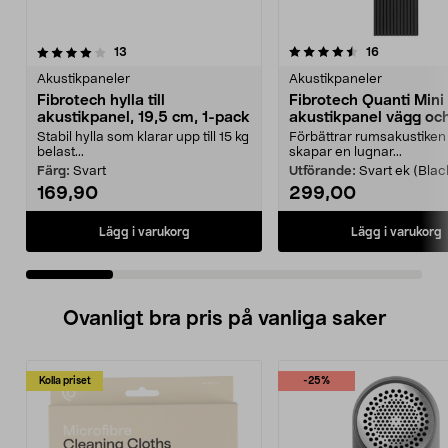
4.5 av 5 stjärnor
recensioner
4.5 av 5 stjärnor
recensioner
13
16
Akustikpaneler
Akustikpaneler
Fibrotech hylla till
Fibrotech Quanti Mini
akustikpanel, 19,5 cm, 1-pack
akustikpanel vägg och
2-pack
Stabil hylla som klarar upp till 15 kg
Förbättrar rumsakustiken
belast...
skapar en lugnar...
Färg:
Svart
Utförande:
Svart ek (Blac
169,90
299,00
Lägg i varukorg
Lägg i varukorg
Ovanligt bra pris på vanliga saker
Kolla priset
-25%