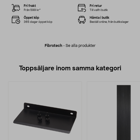
Fri frakt
Fri retur
Från 599 kr*
Till valfri butik
Öppet köp
Hämta i butik
365 dagar öppet köp
Beställ online, från butikslager
Fibrotech
-
Se alla produkter
Toppsäljare inom samma kategori