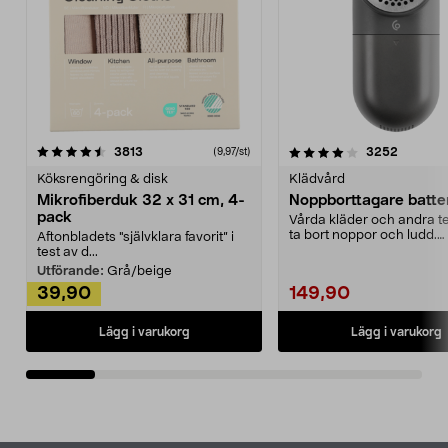
4.0av 5 stjärnor
recensioner
4.5av 5 stjärnor
recensio
3813
3252
(9,97/st)
Köksrengöring & disk
Klädvård
Mikrofiberduk 32 x 31 cm, 4-
Noppborttagare batter
pack
Vårda kläder och andra tex
ta bort noppor och ludd.
Aftonbladets "självklara favorit” i
Noppborttagaren fräs...
test av d...
Utförande:
Grå/beige
39,90
149,90
Lägg i varukorg
Lägg i varukorg