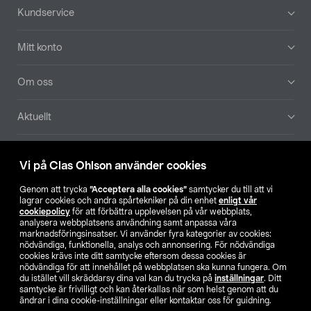
Sidfot
Kundservice
Mitt konto
Om oss
Aktuellt
Våra bolag
Vi på Clas Ohlson använder cookies
Hitta butik
Genom att trycka
”Acceptera alla cookies”
samtycker du till att vi
lagrar cookies och andra spårtekniker på din enhet
enligt vår
cookiepolicy
för att förbättra upplevelsen på vår webbplats,
SE
NO
FI
analysera webbplatsens användning samt anpassa våra
marknadsföringsinsatser. Vi använder fyra kategorier av cookies:
nödvändiga, funktionella, analys och annonsering. För nödvändiga
cookies krävs inte ditt samtycke eftersom dessa cookies är
nödvändiga för att innehållet på webbplatsen ska kunna fungera. Om
du istället vill skräddarsy dina val kan du trycka på
inställningar
. Ditt
samtycke är frivilligt och kan återkallas när som helst genom att du
ändrar i dina cookie-inställningar eller kontaktar oss för guidning.
Köpvillkor
Privacy statement
Klubbvillkor
För företag