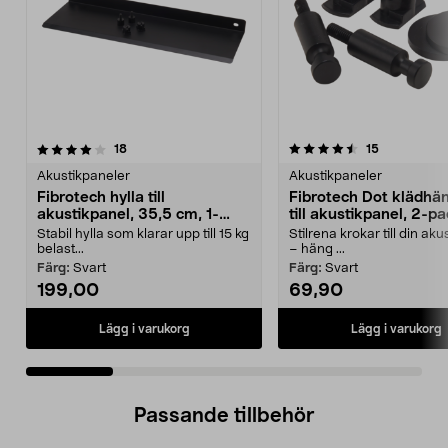
4.5 av 5 stjärnor
recensioner
5.0 av 5 stjärnor
recensioner
18
15
Akustikpaneler
Akustikpaneler
Fibrotech hylla till
Fibrotech Dot klädhä
akustikpanel, 35,5 cm, 1-
till akustikpanel, 2-p
pack
Stabil hylla som klarar upp till 15 kg
Stilrena krokar till din ak
belast...
– häng ...
Färg:
Svart
Färg:
Svart
199,00
69,90
Lägg i varukorg
Lägg i varukorg
Passande tillbehör