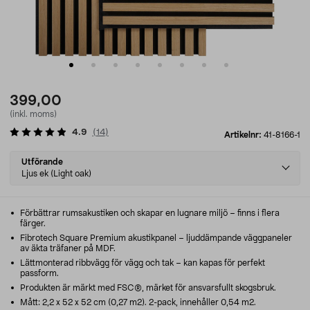
399,00
(inkl. moms)
4.9
(
14
)
Artikelnr:
41-8166-1
Select
Utförande
variant
Ljus ek (Light oak)
Förbättrar rumsakustiken och skapar en lugnare miljö – finns i flera
färger.
Fibrotech Square Premium akustikpanel – ljuddämpande väggpaneler
av äkta träfaner på MDF.
Lättmonterad ribbvägg för vägg och tak – kan kapas för perfekt
passform.
Produkten är märkt med FSC®, märket för ansvarsfullt skogsbruk.
Mått: 2,2 x 52 x 52 cm (0,27 m2). 2-pack, innehåller 0,54 m2.