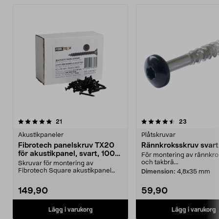
4.5av 5 stjärnor
recensioner
4.5av 5 stjärnor
recensione
21
23
Akustikpaneler
Plåtskruvar
Fibrotech panelskruv TX20
Rännkroksskruv svart
för akustikpanel, svart, 100-
För montering av rännkrok
pack
och takbrä...
Skruvar för montering av
Fibrotech Square akustikpanel
Dimension:
4,8x35 mm
(säljs separat). Fibrotec...
149,90
59,90
Lägg i varukorg
Lägg i varukorg