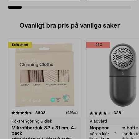
Ovanligt bra pris på vanliga saker
Kolla priset
-25%
4.0av 5 stjärnor
recensioner
4.5av 5 stjärnor
recensio
3808
3251
(9,97/st)
Köksrengöring & disk
Klädvård
Mikrofiberduk 32 x 31 cm, 4-
Noppborttagare batter
-
pack
Vårda kläder och andra tex
ta bort noppor och ludd.