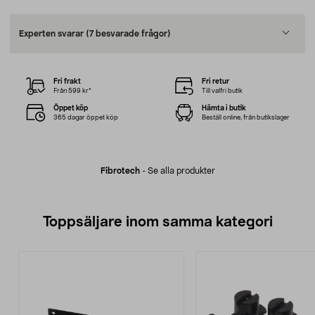
Experten svarar
(7 besvarade frågor)
Fri frakt
Fri retur
Från 599 kr*
Till valfri butik
Öppet köp
Hämta i butik
365 dagar öppet köp
Beställ online, från butikslager
Fibrotech
-
Se alla produkter
Toppsäljare inom samma kategori