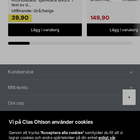
Aftonbladets "självklara favorit” i
Noppborttagaren fräs...
test av d...
Utförande:
Grå/beige
39,90
149,90
Lägg i varukorg
Lägg i varukorg
Sidfot
Kundservice
Mitt konto
Product
+
quantity
Om oss
Aktuellt
Vi på Clas Ohlson använder cookies
Genom att trycka
”Acceptera alla cookies”
samtycker du till att vi
Våra bolag
lagrar cookies och andra spårtekniker på din enhet
enligt vår