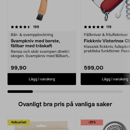
5.0 av 5 stjärnor
recensioner
4.5 av 5 stjärnor
recensione
195
119
Bär- & svampplockning
Fällknivar & friluftsknivar
Svampkniv med borste,
Fickkniv Victorinox C
fällbar med träskaft
Klassisk fickkniv, fullsp
praktiska funktioner. Pass
Rensa och skär svampen direkt i
bra i skoge...
skogen. Svampkniv med fällbart
blad och borste i...
99,90
599,00
Lägg i varukorg
Lägg i varukorg
Ovanligt bra pris på vanliga saker
Kolla priset
-25%