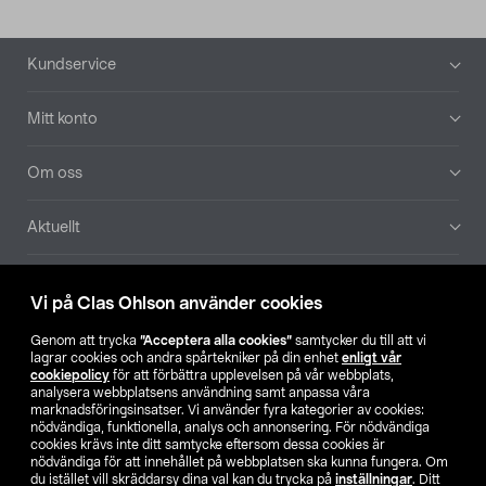
Sidfot
Kundservice
Mitt konto
Om oss
Aktuellt
Våra bolag
Vi på Clas Ohlson använder cookies
Hitta butik
Genom att trycka
”Acceptera alla cookies”
samtycker du till att vi
lagrar cookies och andra spårtekniker på din enhet
enligt vår
cookiepolicy
för att förbättra upplevelsen på vår webbplats,
SE
NO
FI
analysera webbplatsens användning samt anpassa våra
marknadsföringsinsatser. Vi använder fyra kategorier av cookies:
nödvändiga, funktionella, analys och annonsering. För nödvändiga
cookies krävs inte ditt samtycke eftersom dessa cookies är
nödvändiga för att innehållet på webbplatsen ska kunna fungera. Om
du istället vill skräddarsy dina val kan du trycka på
inställningar
. Ditt