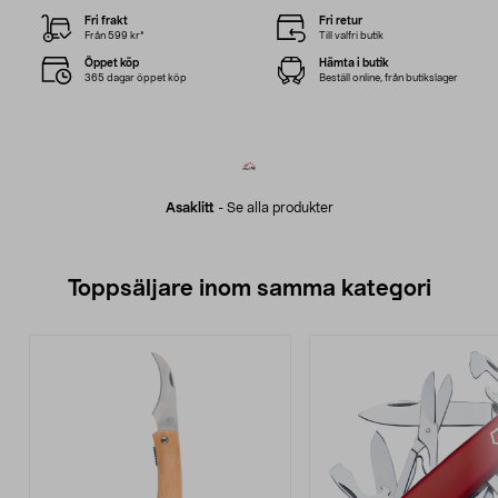
Fri frakt
Fri retur
Från 599 kr*
Till valfri butik
Öppet köp
Hämta i butik
365 dagar öppet köp
Beställ online, från butikslager
Asaklitt
-
Se alla produkter
Toppsäljare inom samma kategori