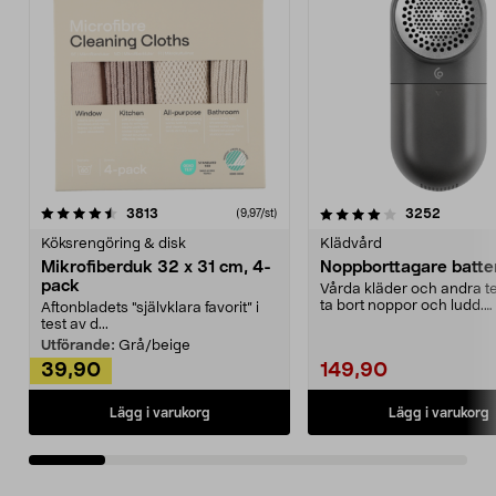
4.0av 5 stjärnor
recensioner
4.5av 5 stjärnor
recensio
3813
3252
(9,97/st)
Köksrengöring & disk
Klädvård
Mikrofiberduk 32 x 31 cm, 4-
Noppborttagare batter
pack
Vårda kläder och andra tex
ta bort noppor och ludd.
Aftonbladets "självklara favorit” i
Noppborttagaren fräs...
test av d...
Utförande:
Grå/beige
39,90
149,90
Lägg i varukorg
Lägg i varukorg