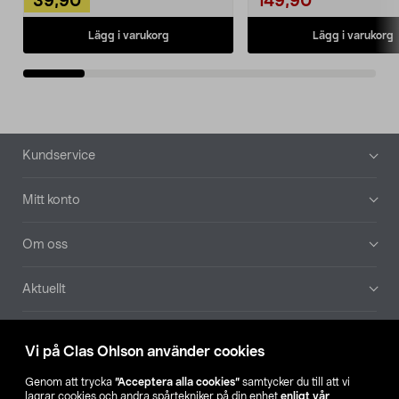
39,90
149,90
Lägg i varukorg
Lägg i varukorg
Sidfot
Kundservice
Mitt konto
Om oss
Aktuellt
Våra bolag
Vi på Clas Ohlson använder cookies
Hitta butik
Genom att trycka
”Acceptera alla cookies”
samtycker du till att vi
lagrar cookies och andra spårtekniker på din enhet
enligt vår