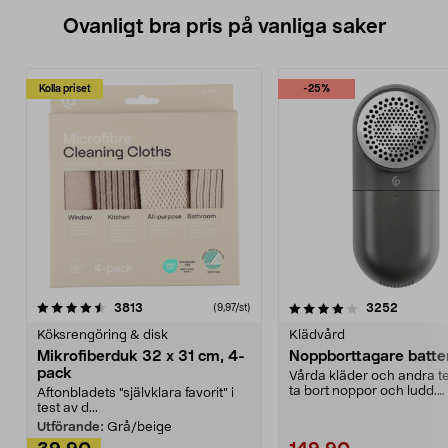
Ovanligt bra pris på vanliga saker
Kolla priset
-25%
4.0av 5 stjärnor
recensioner
4.5av 5 stjärnor
recensio
3813
3252
(9,97/st)
Köksrengöring & disk
Klädvård
Mikrofiberduk 32 x 31 cm, 4-
Noppborttagare batter
pack
Vårda kläder och andra tex
ta bort noppor och ludd.
Aftonbladets "självklara favorit” i
Noppborttagaren fräs...
test av d...
Utförande:
Grå/beige