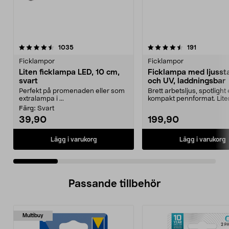
4.5 av 5 stjärnor
recensioner
4.5 av 5 stjärnor
recensione
1035
191
Ficklampor
Ficklampor
Liten ficklampa LED, 10 cm,
Ficklampa med ljusst
svart
och UV, laddningsbar
Perfekt på promenaden eller som
Brett arbetsljus, spotlight 
extralampa i ...
kompakt pennformat. Lite
laddningsbar fi...
Färg:
Svart
39,90
199,90
Lägg i varukorg
Lägg i varukorg
Passande tillbehör
Multibuy