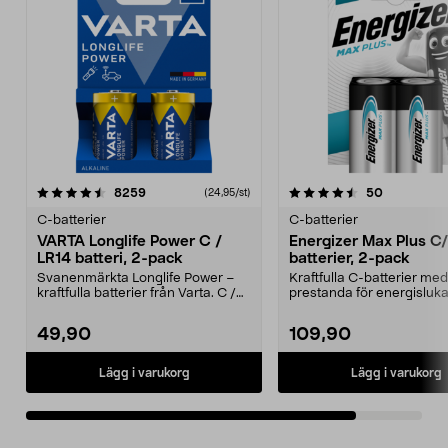
4.5av 5 stjärnor
recensioner
recensione
8259
50
(24,95/st)
C-batterier
C-batterier
VARTA Longlife Power C /
Energizer Max Plus C
LR14 batteri, 2-pack
batterier, 2-pack
Svanenmärkta Longlife Power –
Kraftfulla C-batterier me
kraftfulla batterier från Varta. C /
prestanda för energisluk
LR14 batteri ...
apparater. Energizer...
49,90
109,90
Lägg i varukorg
Lägg i varukorg