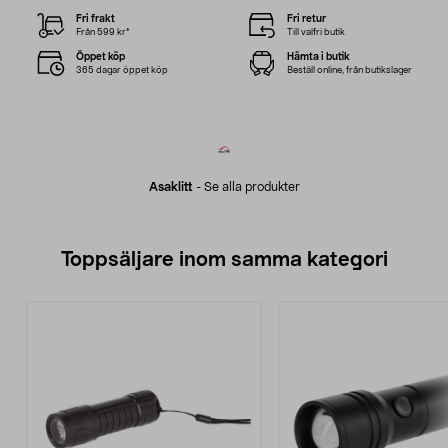
Fri frakt
Fri retur
Från 599 kr*
Till valfri butik
Öppet köp
Hämta i butik
365 dagar öppet köp
Beställ online, från butikslager
Asaklitt
-
Se alla produkter
Toppsäljare inom samma kategori