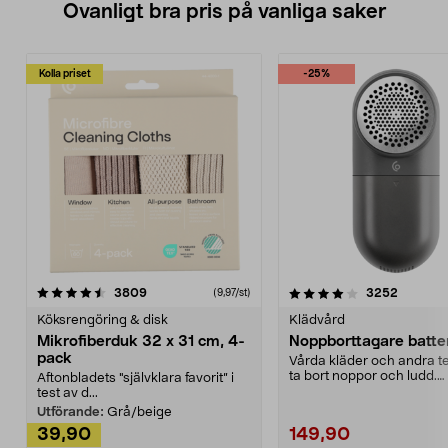
Ovanligt bra pris på vanliga saker
Kolla priset
-25%
4.0av 5 stjärnor
recensioner
4.5av 5 stjärnor
recensio
3809
3252
(9,97/st)
Köksrengöring & disk
Klädvård
Mikrofiberduk 32 x 31 cm, 4-
Noppborttagare batter
pack
Vårda kläder och andra tex
ta bort noppor och ludd.
Aftonbladets "självklara favorit” i
Noppborttagaren fräs...
test av d...
Utförande:
Grå/beige
39,90
149,90