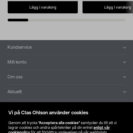
Lägg i varukorg
Lägg i varukorg
Sidfot
Kundservice
Mitt konto
Om oss
Aktuellt
Våra bolag
Vi på Clas Ohlson använder cookies
Hitta butik
Genom att trycka
”Acceptera alla cookies”
samtycker du till att vi
lagrar cookies och andra spårtekniker på din enhet
enligt vår
cookiepolicy
för att förbättra upplevelsen på vår webbplats,