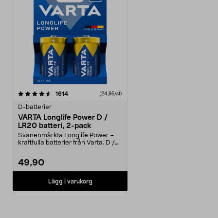
recensioner
1614
(24,95/st)
D-batterier
VARTA Longlife Power D /
LR20 batteri, 2-pack
Svanenmärkta Longlife Power –
kraftfulla batterier från Varta. D /
LR20 batteri ...
49,90
Lägg i varukorg