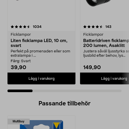
4.5 av 5 stjärnor
recensioner
4.5 av 5 stjärnor
recensione
1034
143
Ficklampor
Ficklampor
Liten ficklampa LED, 10 cm,
Batteridriven ficklam
svart
200 lumen, Asaklitt
Perfekt på promenaden eller som
Justera såväl ljusstyrka 
extralampa i ...
ljusbild efter behov, lys
starkt/svagt, brett/smalt...
Färg:
Svart
39,90
149,90
Lägg i varukorg
Lägg i varukorg
Passande tillbehör
Multibuy