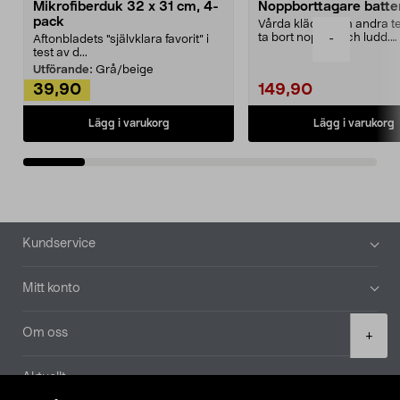
Mikrofiberduk 32 x 31 cm, 4-
Noppborttagare batter
pack
Vårda kläder och andra tex
ta bort noppor och ludd.
-
Aftonbladets "självklara favorit” i
Noppborttagaren fräs...
test av d...
Utförande:
Grå/beige
39,90
149,90
Lägg i varukorg
Lägg i varukorg
Sidfot
Kundservice
Mitt konto
Product
Om oss
+
quantity
Aktuellt