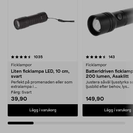
4.5 av 5 stjärnor
recensioner
4.5 av 5 stjärnor
recensione
1035
143
Ficklampor
Ficklampor
Liten ficklampa LED, 10 cm,
Batteridriven ficklam
svart
200 lumen, Asaklitt
Perfekt på promenaden eller som
Justera såväl ljusstyrka 
extralampa i ...
ljusbild efter behov, lys
starkt/svagt, brett/smalt...
Färg:
Svart
39,90
149,90
Lägg i varukorg
Lägg i varukorg