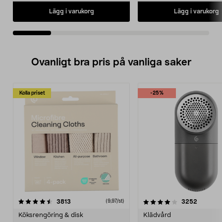
Lägg i varukorg
Lägg i varukorg
Ovanligt bra pris på vanliga saker
Kolla priset
-25%
4.0av 5 stjärnor
recensioner
4.5av 5 stjärnor
recensio
3813
3252
(9,97/st)
Köksrengöring & disk
Klädvård