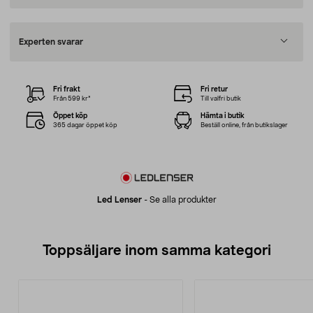
Experten svarar
Fri frakt
Fri retur
Från 599 kr*
Till valfri butik
Öppet köp
Hämta i butik
365 dagar öppet köp
Beställ online, från butikslager
Led Lenser
-
Se alla produkter
Toppsäljare inom samma kategori