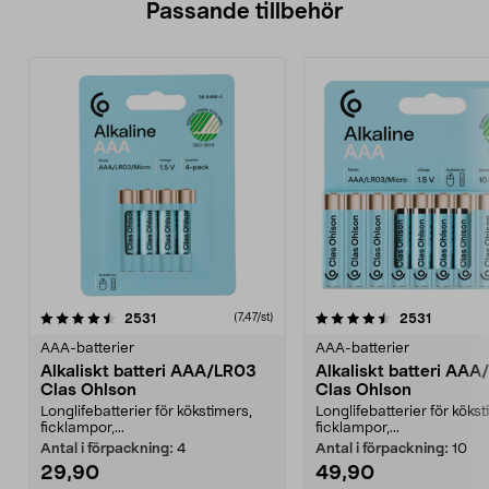
Passande tillbehör
4.5av 5 stjärnor
recensioner
5.0av 5 stjärnor
recensio
2531
2531
(7,47/st)
AAA-batterier
AAA-batterier
Alkaliskt batteri AAA/LR03
Alkaliskt batteri AA
Clas Ohlson
Clas Ohlson
Longlifebatterier för kökstimers,
Longlifebatterier för kökst
ficklampor,...
ficklampor,...
Antal i förpackning:
4
Antal i förpackning:
10
29,90
49,90