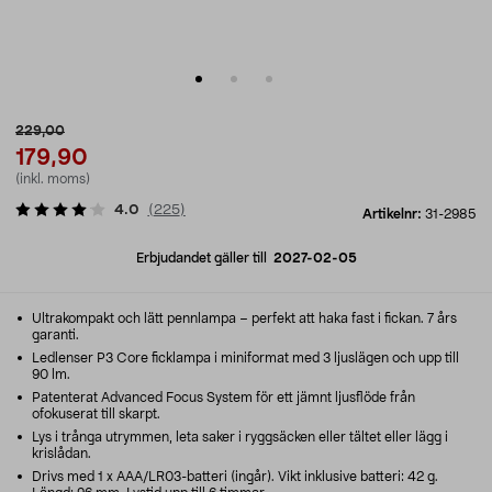
229,00
179,90
(inkl. moms)
4.0
(
225
)
Artikelnr:
31-2985
Erbjudandet gäller till
2027-02-05
Ultrakompakt och lätt pennlampa – perfekt att haka fast i fickan. 7 års
garanti.
Ledlenser P3 Core ficklampa i miniformat med 3 ljuslägen och upp till
90 lm.
Patenterat Advanced Focus System för ett jämnt ljusflöde från
ofokuserat till skarpt.
Lys i trånga utrymmen, leta saker i ryggsäcken eller tältet eller lägg i
krislådan.
Drivs med 1 x AAA/LR03-batteri (ingår). Vikt inklusive batteri: 42 g.