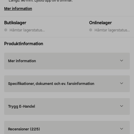
Längd: 96 mm. Lystid upp till 6 timmar.
Mer information
Butikslager
Onlinelager
Hämtar lagerstatus...
Hämtar lagerstatus...
Produktinformation
Mer information
Specifikationer, dokument och ev. faroinformation
Trygg E-Handel
Recensioner
(225)