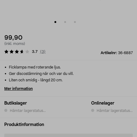
99,90
(inkl. moms)
3.7
(
3
)
Artikelnr:
36-6887
Ficklampa med roterande ljus.
Ger discostämning när och var du vill.
Liten och smidig - längd 20 cm.
Mer information
Butikslager
Onlinelager
Hämtar lagerstatus...
Hämtar lagerstatus...
Produktinformation