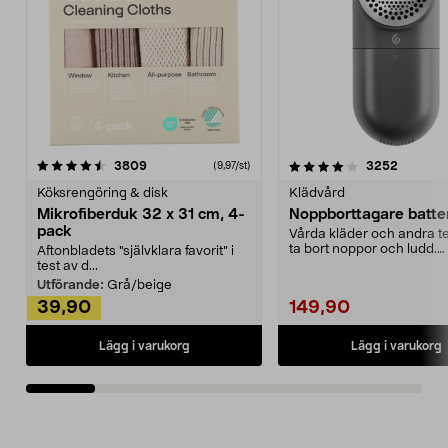
4.0av 5 stjärnor
recensioner
4.5av 5 stjärnor
recensio
3809
3252
(9,97/st)
Köksrengöring & disk
Klädvård
Mikrofiberduk 32 x 31 cm, 4-
Noppborttagare batter
pack
Vårda kläder och andra tex
ta bort noppor och ludd.
Aftonbladets "självklara favorit” i
Noppborttagaren fräs...
test av d...
Utförande:
Grå/beige
39,90
149,90
Lägg i varukorg
Lägg i varukorg