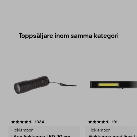
Toppsäljare inom samma kategori
4.5 av 5 stjärnor
recensioner
4.5 av 5 stjärnor
recensione
1034
191
Ficklampor
Ficklampor
Liten ficklampa LED, 10 cm,
Ficklampa med ljusst