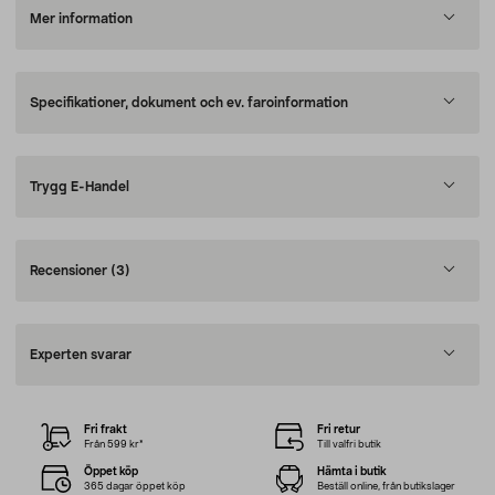
Mer information
Specifikationer, dokument och ev. faroinformation
Trygg E-Handel
Recensioner
(3)
Experten svarar
Fri frakt
Fri retur
Från 599 kr*
Till valfri butik
Öppet köp
Hämta i butik
365 dagar öppet köp
Beställ online, från butikslager