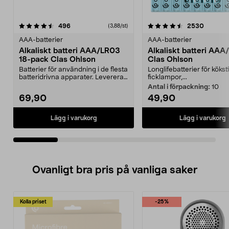
4.5av 5 stjärnor
recensioner
4.5av 5 stjärnor
recensio
496
2530
(3,88/st)
AAA-batterier
AAA-batterier
Alkaliskt batteri AAA/LR03
Alkaliskt batteri AA
18-pack Clas Ohlson
Clas Ohlson
Batterier för användning i de flesta
Longlifebatterier för kökst
batteridrivna apparater. Levereras
ficklampor,...
i en sma...
Antal i förpackning:
10
69,90
49,90
Lägg i varukorg
Lägg i varukorg
Ovanligt bra pris på vanliga saker
Kolla priset
-25%