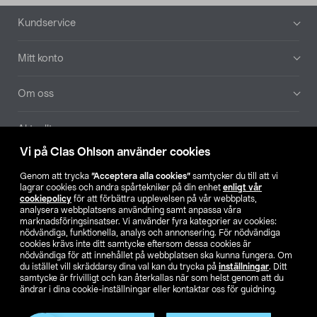
Sidfot
Kundservice
Mitt konto
Om oss
Aktuellt
Vi på Clas Ohlson använder cookies
Våra bolag
Genom att trycka
”Acceptera alla cookies”
samtycker du till att vi
lagrar cookies och andra spårtekniker på din enhet
enligt vår
Hitta butik
cookiepolicy
för att förbättra upplevelsen på vår webbplats,
analysera webbplatsens användning samt anpassa våra
marknadsföringsinsatser. Vi använder fyra kategorier av cookies:
nödvändiga, funktionella, analys och annonsering. För nödvändiga
SE
NO
FI
cookies krävs inte ditt samtycke eftersom dessa cookies är
nödvändiga för att innehållet på webbplatsen ska kunna fungera. Om
du istället vill skräddarsy dina val kan du trycka på
inställningar
. Ditt
samtycke är frivilligt och kan återkallas när som helst genom att du
ändrar i dina cookie-inställningar eller kontaktar oss för guidning.