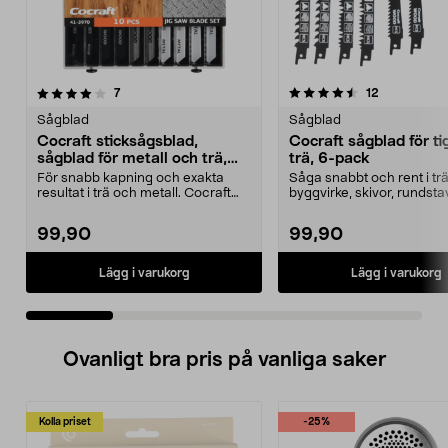
4.5 av 5 stjärnor
recensioner
4.5 av 5 stjärnor
recensioner
7
12
Sågblad
Sågblad
Cocraft sticksågsblad,
Cocraft sågblad för ti
sågblad för metall och trä,
trä, 6-pack
10-pack
För snabb kapning och exakta
Såga snabbt och rent i trä
resultat i trä och metall. Cocraft
byggvirke, skivor, rundsta
sticksågsblad – ...
Cocraft sågblad f...
99,90
99,90
Lägg i varukorg
Lägg i varukorg
Ovanligt bra pris på vanliga saker
Kolla priset
-25%