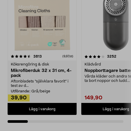
4.0av 5 stjärnor
recensioner
4.5av 5 stjärnor
recensio
3813
3252
(9,97/st)
Köksrengöring & disk
Klädvård
Mikrofiberduk 32 x 31 cm, 4-
Noppborttagare batter
pack
Vårda kläder och andra tex
ta bort noppor och ludd.
Aftonbladets "självklara favorit” i
Noppborttagaren fräs...
test av d...
Utförande:
Grå/beige
39,90
149,90
Lägg i varukorg
Lägg i varukorg