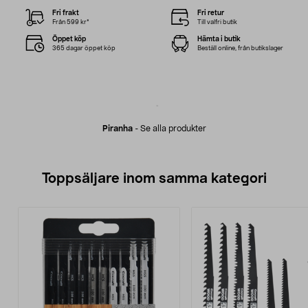
Fri frakt
Fri retur
Från 599 kr*
Till valfri butik
Öppet köp
Hämta i butik
365 dagar öppet köp
Beställ online, från butikslager
Piranha
-
Se alla produkter
Toppsäljare inom samma kategori