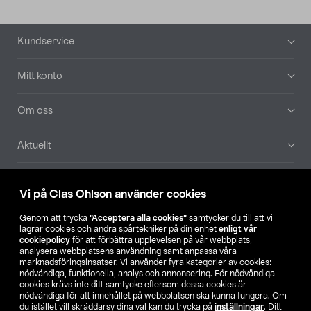
Sidfot
Kundservice
Mitt konto
Om oss
Aktuellt
Våra bolag
Vi på Clas Ohlson använder cookies
Hitta butik
Genom att trycka
”Acceptera alla cookies”
samtycker du till att vi
lagrar cookies och andra spårtekniker på din enhet
enligt vår
cookiepolicy
för att förbättra upplevelsen på vår webbplats,
SE
NO
FI
analysera webbplatsens användning samt anpassa våra
marknadsföringsinsatser. Vi använder fyra kategorier av cookies:
nödvändiga, funktionella, analys och annonsering. För nödvändiga
cookies krävs inte ditt samtycke eftersom dessa cookies är
nödvändiga för att innehållet på webbplatsen ska kunna fungera. Om
du istället vill skräddarsy dina val kan du trycka på
inställningar
. Ditt