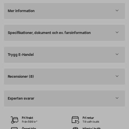
Mer information
Specifikationer, dokument och ev. faroinformation
Trygg E-Handel
Recensioner
(8)
Experten svarar
Fri frakt
Fri retur
Från 599 kr*
Till valfri butik
Öppet köp
Hämta i butik