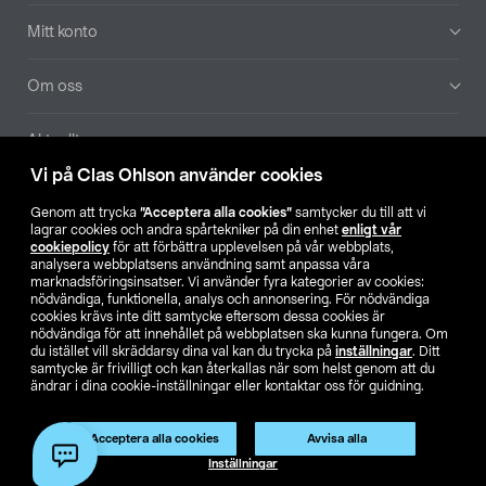
Mitt konto
Om oss
Aktuellt
Vi på Clas Ohlson använder cookies
Våra bolag
Genom att trycka
”Acceptera alla cookies”
samtycker du till att vi
lagrar cookies och andra spårtekniker på din enhet
enligt vår
Hitta butik
cookiepolicy
för att förbättra upplevelsen på vår webbplats,
analysera webbplatsens användning samt anpassa våra
marknadsföringsinsatser. Vi använder fyra kategorier av cookies:
nödvändiga, funktionella, analys och annonsering. För nödvändiga
SE
NO
FI
cookies krävs inte ditt samtycke eftersom dessa cookies är
nödvändiga för att innehållet på webbplatsen ska kunna fungera. Om
du istället vill skräddarsy dina val kan du trycka på
inställningar
. Ditt
samtycke är frivilligt och kan återkallas när som helst genom att du
ändrar i dina cookie-inställningar eller kontaktar oss för guidning.
Acceptera alla cookies
Avvisa alla
Köpvillkor
Privacy statement
Klubbvillkor
För företag
Inställningar
Ändra till priser exklusive moms