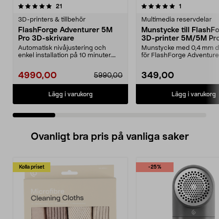
5.0 av 5 stjärnor
recensioner
recensioner
21
1
0.0 av 5 stjärnor
3D-printers & tillbehör
Multimedia reservdelar
FlashForge Adventurer 5M
Munstycke till FlashF
Pro 3D-skrivare
3D-printer 5M/5M Pr
Automatisk nivåjustering och
Munstycke med 0,4 mm d
enkel installation på 10 minuter.
för FlashForge Adventur
FlashForge Advent...
skrivare. För 3D-utsk...
4990,00
349,00
5990,00
Lägg i varukorg
Lägg i varukorg
Ovanligt bra pris på vanliga saker
Kolla priset
-25%