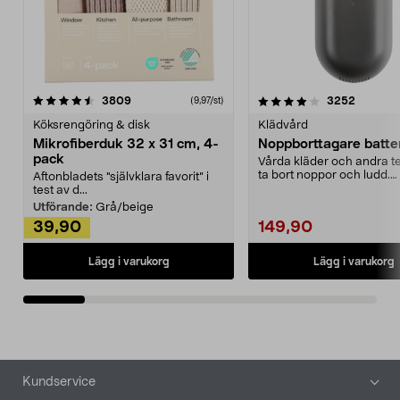
4.0av 5 stjärnor
recensioner
4.5av 5 stjärnor
recensio
3809
3252
(9,97/st)
Köksrengöring & disk
Klädvård
Mikrofiberduk 32 x 31 cm, 4-
Noppborttagare batter
pack
Vårda kläder och andra tex
ta bort noppor och ludd.
Aftonbladets "självklara favorit” i
Noppborttagaren fräs...
test av d...
Utförande:
Grå/beige
39,90
149,90
Lägg i varukorg
Lägg i varukorg
Sidfot
Kundservice