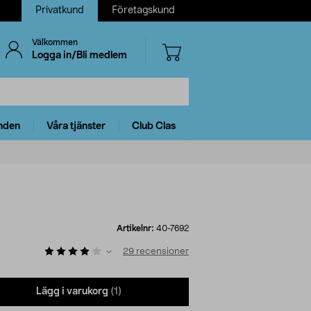
Privatkund
Företagskund
Välkommen
Logga in/Bli medlem
nden
Våra tjänster
Club Clas
Artikelnr:
40-7692
29
recensioner
Lägg i varukorg
(1)