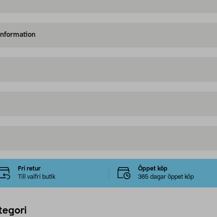
information
Fri retur
Öppet köp
Till valfri butik
365 dagar öppet köp
tegori