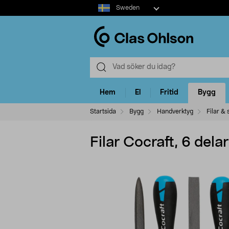
Select
Sweden
market
Hem
El
Fritid
Bygg
Startsida
Bygg
Handverktyg
Filar & 
Filar Cocraft, 6 delar