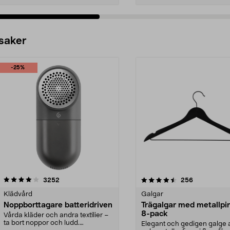
 saker
-25%
4.5av 5 stjärnor
recensioner
4.0av 5 stjärnor
recensioner
3252
256
Klädvård
Galgar
Noppborttagare batteridriven
Trägalgar med metallpi
8-pack
Vårda kläder och andra textilier –
ta bort noppor och ludd.
Elegant och gedigen galge a