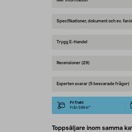
Mer information
Specifikationer, dokument och ev. faro
Trygg E-Handel
Recensioner
(29)
Experten svarar
(5 besvarade frågor)
Fri frakt
Från 599 kr*
Toppsäljare inom samma ka