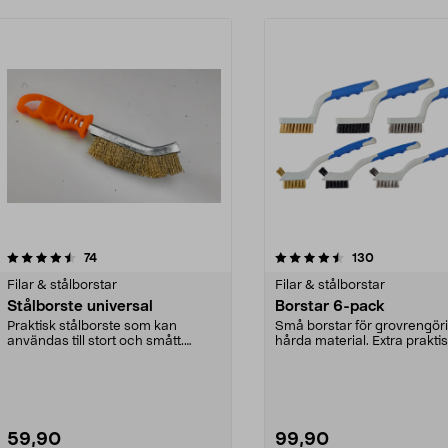
4.5 av 5 stjärnor
recensioner
4.0 av 5 stjärnor
recensioner
74
130
Filar & stålborstar
Filar & stålborstar
Stålborste universal
Borstar 6-pack
Praktisk stålborste som kan
Små borstar för grovrengör
användas till stort och smått.
hårda material. Extra praktis
Perfekt för att putsa...
använda på ...
59,90
99,90