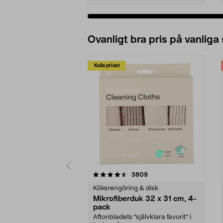
Ovanligt bra pris på vanliga
Kolla priset
5av 5 stjärnor
4.0av 5 stjärnor
recensioner
3809
Köksrengöring & disk
Mikrofiberduk 32 x 31 cm, 4-
pack
Aftonbladets "självklara favorit” i