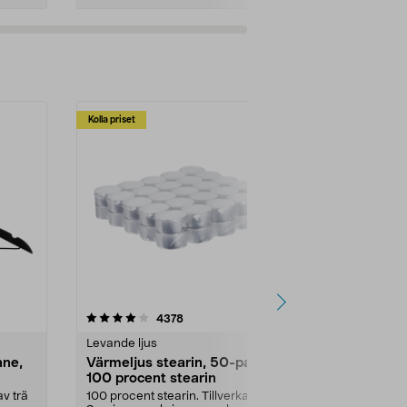
Kolla priset
Multibuy
4.5av 5 stjärnor
recensioner
4.5
4378
2
Levande ljus
Rengöringsm
nne,
Värmeljus stearin, 50-pack,
Bikarbonat
100 procent stearin
Ett allsidigt 
städning och 
v trä
100 procent stearin. Tillverkade i