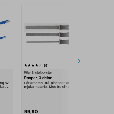
4.0 av 5 stjärnor
recensioner
4.5
87
9
Filar & stålborstar
Filar & stålbo
Raspar, 3 delar
Filar Cocraf
ing av
För arbeten i trä, plast och andra
Filsats med sm
ka att
mjuka material. Med tre olika
finmekaniska 
profiler. Bekvä...
praktisk plastl
99,90
149,90