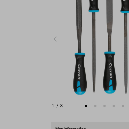
1
/
8