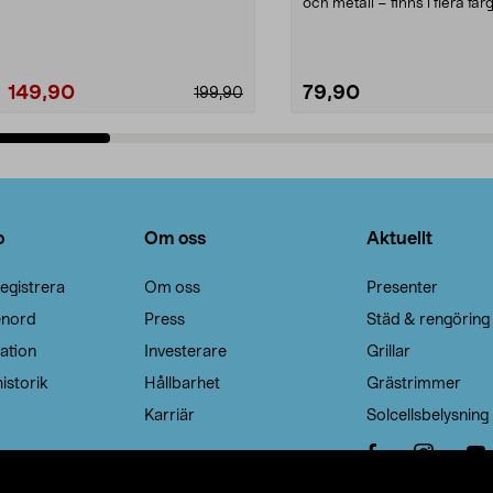
Noppborttagaren fräs...
och metall – finns i flera färg
Galge med sv...
149,90
79,90
199,90
Lägg i varukorg
Lägg i varukorg
o
Om oss
Aktuellt
egistrera
Om oss
Presenter
enord
Press
Städ & rengöring
ation
Investerare
Grillar
istorik
Hållbarhet
Grästrimmer
Karriär
Solcellsbelysning