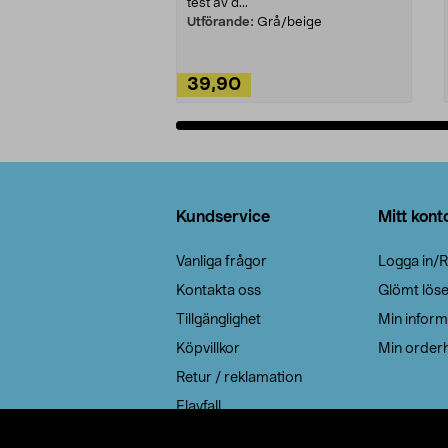
test av d...
Utförande:
Grå/beige
39,90
Lägg i varukorg
Sidfot
Kundservice
Mitt kont
Vanliga frågor
Logga in/R
Kontakta oss
Glömt lös
Tillgänglighet
Min inform
Köpvillkor
Min orderh
Retur / reklamation
Elavfall
Cookie policy