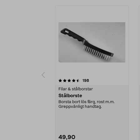
5 av 5 stjärnor
4.5 av 5 stjärnor
recensioner
198
Filar & stålborstar
Stålborste
Borsta bort lös färg, rost m.m.
Greppvänligt handtag.
49,90