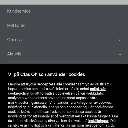
Sidfot
Kundservice
Mitt konto
Om oss
Aktuellt
Våra bolag
Vi på Clas Ohlson använder cookies
Hitta butik
Genom att trycka
”Acceptera alla cookies”
samtycker du till att vi
lagrar cookies och andra spårtekniker på din enhet
enligt vår
cookiepolicy
för att förbättra upplevelsen på vår webbplats,
SE
NO
FI
analysera webbplatsens användning samt anpassa våra
marknadsföringsinsatser. Vi använder fyra kategorier av cookies:
nödvändiga, funktionella, analys och annonsering. För nödvändiga
cookies krävs inte ditt samtycke eftersom dessa cookies är
nödvändiga för att innehållet på webbplatsen ska kunna fungera. Om
du istället vill skräddarsy dina val kan du trycka på
inställningar
. Ditt
samtycke är frivilligt och kan återkallas när som helst genom att du