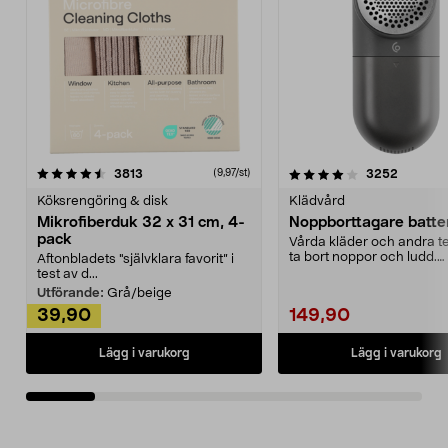
4.0av 5 stjärnor
recensioner
4.5av 5 stjärnor
recensio
3813
3252
(9,97/st)
Köksrengöring & disk
Klädvård
Mikrofiberduk 32 x 31 cm, 4-
Noppborttagare batter
pack
Vårda kläder och andra tex
ta bort noppor och ludd.
Aftonbladets "självklara favorit” i
Noppborttagaren fräs...
test av d...
Utförande:
Grå/beige
39,90
149,90
Lägg i varukorg
Lägg i varukorg