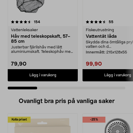
4.5 av 5 stjärnor
recensioner
4.5 av 5 stjärnor
recensione
154
55
Vattenleksaker
Fiskeutrustning
Håv med teleskopskaft, 57–
Vattentät låda
85 cm
Skydda dina ömtåliga pryl
vatten och d...
Justerbar fjärilshåv med lätt
aluminiumskaft. Teleskophåv med
Innermått:
215x128x55
lång räckvidd – ju...
79,90
99,90
Lägg i varukorg
Lägg i varukorg
Ovanligt bra pris på vanliga saker
Kolla priset
-25%