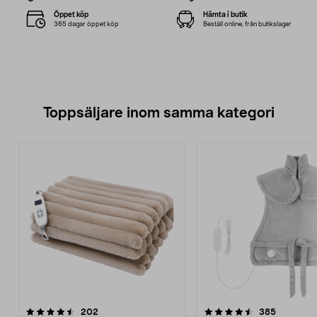
Öppet köp
Hämta i butik
365 dagar öppet köp
Beställ online, från butikslager
Toppsäljare inom samma kategori
4.5 av 5 stjärnor
recensioner
4.5 av 5 stjärnor
recension
202
385