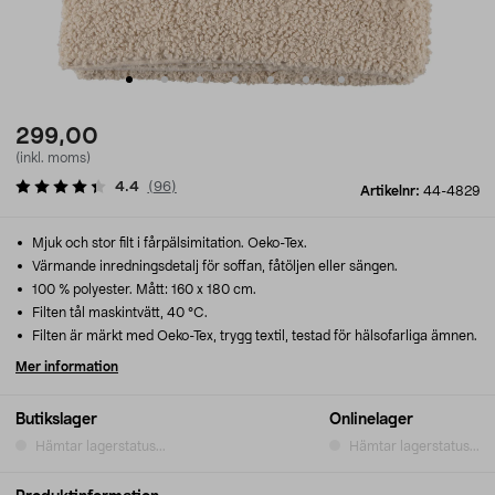
299,00
(inkl. moms)
4.4
(
96
)
Artikelnr:
44-4829
Mjuk och stor filt i fårpälsimitation. Oeko-Tex.
Värmande inredningsdetalj för soffan, fåtöljen eller sängen.
100 % polyester. Mått: 160 x 180 cm.
Filten tål maskintvätt, 40 °C.
Filten är märkt med Oeko-Tex, trygg textil, testad för hälsofarliga ämnen.
Mer information
Butikslager
Onlinelager
Hämtar lagerstatus...
Hämtar lagerstatus...