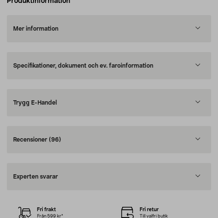
Produktinformation
Mer information
Specifikationer, dokument och ev. faroinformation
Trygg E-Handel
Recensioner
(96)
Experten svarar
Fri frakt
Fri retur
Från 599 kr*
Till valfri butik