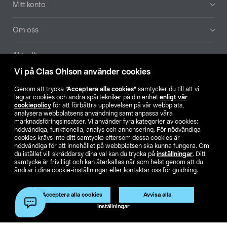
Mitt konto
Om oss
Aktuellt
Vi på Clas Ohlson använder cookies
Våra bolag
Genom att trycka
”Acceptera alla cookies”
samtycker du till att vi
lagrar cookies och andra spårtekniker på din enhet
enligt vår
Hitta butik
cookiepolicy
för att förbättra upplevelsen på vår webbplats,
analysera webbplatsens användning samt anpassa våra
marknadsföringsinsatser. Vi använder fyra kategorier av cookies:
nödvändiga, funktionella, analys och annonsering. För nödvändiga
SE
NO
FI
cookies krävs inte ditt samtycke eftersom dessa cookies är
nödvändiga för att innehållet på webbplatsen ska kunna fungera. Om
du istället vill skräddarsy dina val kan du trycka på
inställningar
. Ditt
samtycke är frivilligt och kan återkallas när som helst genom att du
ändrar i dina cookie-inställningar eller kontaktar oss för guidning.
Acceptera alla cookies
Avvisa alla
Köpvillkor
Privacy statement
Klubbvillkor
För företag
Inställningar
Ändra till priser exklusive moms