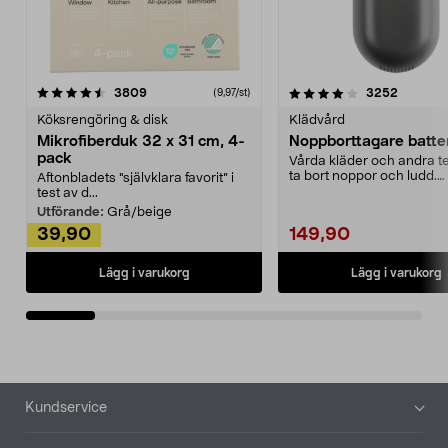
4.0av 5 stjärnor
recensioner
4.5av 5 stjärnor
recensio
3809
3252
(9,97/st)
Köksrengöring & disk
Klädvård
Mikrofiberduk 32 x 31 cm, 4-
Noppborttagare batter
pack
Vårda kläder och andra tex
ta bort noppor och ludd.
Aftonbladets "självklara favorit” i
Noppborttagaren fräs...
test av d...
Utförande:
Grå/beige
39,90
149,90
Lägg i varukorg
Lägg i varukorg
Sidfot
Kundservice