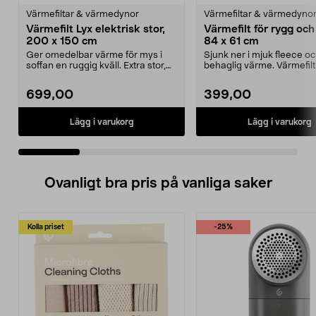
Värmefiltar & värmedynor
Värmefiltar & värmedyno
Värmefilt Lyx elektrisk stor,
Värmefilt för rygg och 
200 x 150 cm
84 x 61 cm
Ger omedelbar värme för mys i
Sjunk ner i mjuk fleece o
soffan en ruggig kväll. Extra stor,
behaglig värme. Värmefilt 
supermjuk värm...
och rygg – värme...
699,00
399,00
Lägg i varukorg
Lägg i varukorg
Ovanligt bra pris på vanliga saker
Kolla priset
-25%