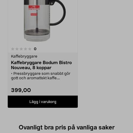
recensioner
0
Kaffebryggare
Kaffebryggare Bodum Bistro
Nouveau, 8 koppar
• Pressbryggare som snabbt gör
gott och aromatiskt kaffe.
• Bryggaren är mycket enkel att
använda.
399,00
• Tar liten plats när du förvarar
den.
Lägg i varukorg
Ovanligt bra pris på vanliga saker