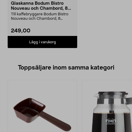
Glaskanna Bodum Bistro
Nouveau och Chambord, 8
koppar
Till kaffebryggare Bodum Bistro
Nouveau och Chambord, 8
koppar/1 l.
249,00
Lägg i varukorg
Toppsäljare inom samma kategori