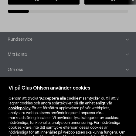
Sidfot
Kundservice
Mitt konto
Om oss
Aktuellt
Vi på Clas Ohlson använder cookies
Genom att trycka
”Acceptera alla cookies”
samtycker du till att vi
Våra bolag
lagrar cookies och andra spårtekniker på din enhet
enligt vår
cookiepolicy
för att förbättra upplevelsen på vår webbplats,
analysera webbplatsens användning samt anpassa våra
Hitta butik
marknadsföringsinsatser. Vi använder fyra kategorier av cookies:
nödvändiga, funktionella, analys och annonsering. För nödvändiga
cookies krävs inte ditt samtycke eftersom dessa cookies är
SE
NO
FI
nödvändiga för att innehållet på webbplatsen ska kunna fungera. Om