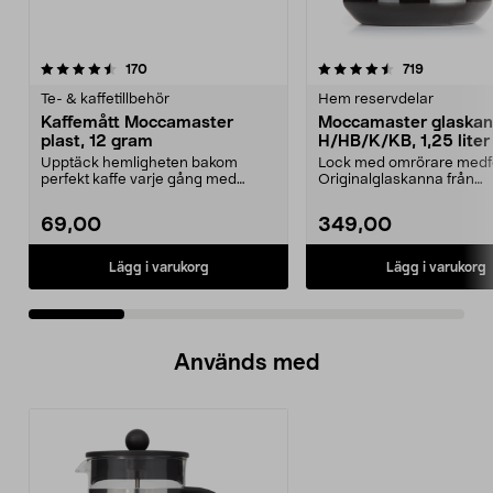
4.5 av 5 stjärnor
recensioner
4.5 av 5 stjärnor
recensione
170
719
Te- & kaffetillbehör
Hem reservdelar
Kaffemått Moccamaster
Moccamaster glaska
plast, 12 gram
H/HB/K/KB, 1,25 liter
Upptäck hemligheten bakom
Lock med omrörare medfö
perfekt kaffe varje gång med
Originalglaskanna från
denna exklusiva doserings...
Moccamaster. Förläng livet
69,00
349,00
Lägg i varukorg
Lägg i varukorg
Används med