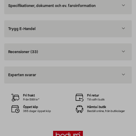
Specifikationer, dokument och ev. faroinformation
Trygg E-Handel
Recensioner
(33)
Experten svarar
Fri frakt
Fri retur
Från 599 kr*
Till valfri butik
Öppet köp
Hämta i butik
365 dagar öppet köp
Beställ online, från butikslager