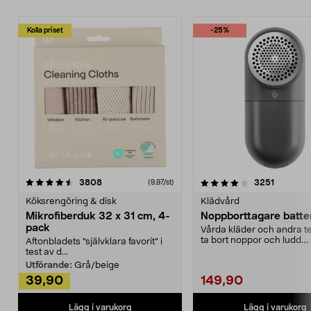
Kolla priset
-25%
4.0av 5 stjärnor
recensioner
4.5av 5 stjärnor
recensio
3808
3251
(9,97/st)
Köksrengöring & disk
Klädvård
Mikrofiberduk 32 x 31 cm, 4-
Noppborttagare batter
pack
Vårda kläder och andra tex
ta bort noppor och ludd.
Aftonbladets "självklara favorit” i
Noppborttagaren fräs...
test av d...
Utförande:
Grå/beige
39,90
149,90
Lägg i varukorg
Lägg i varukorg