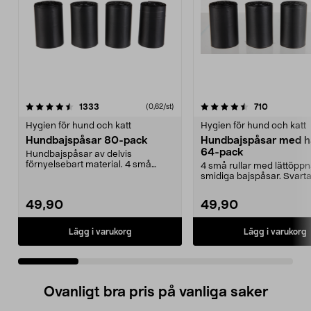
4.5 av 5 stjärnor
recensioner
recensione
1333
710
(0,62/st)
0.0 av 5 stjärnor
Hygien för hund och katt
Hygien för hund och katt
Hundbajspåsar 80-pack
Hundbajspåsar med h
64-pack
Hundbajspåsar av delvis
förnyelsebart material. 4 små
4 små rullar med lättöpp
rullar som är smidiga att ...
smidiga bajspåsar. Svart
hundbajspåsar med kny...
49,90
49,90
Lägg i varukorg
Lägg i varukorg
Ovanligt bra pris på vanliga saker