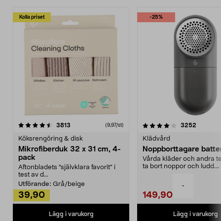
Kolla priset
-25%
4.0av 5 stjärnor
recensioner
4.5av 5 stjärnor
recensio
3813
3252
(9,97/st)
Köksrengöring & disk
Klädvård
Mikrofiberduk 32 x 31 cm, 4-
Noppborttagare batter
pack
Vårda kläder och andra tex
ta bort noppor och ludd.
Aftonbladets "självklara favorit” i
Noppborttagaren fräs...
test av d...
Utförande:
Grå/beige
-
39,90
149,90
Lägg i varukorg
Lägg i varukorg