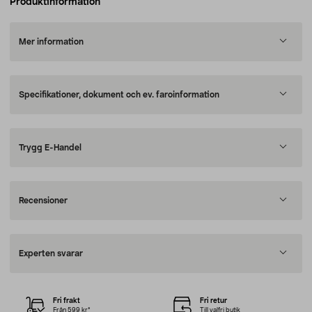
Produktinformation
Mer information
Specifikationer, dokument och ev. faroinformation
Trygg E-Handel
Recensioner
Experten svarar
Fri frakt
Fri retur
Från 599 kr*
Till valfri butik