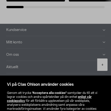
Sidfot
Kundservice
Mitt konto
Om oss
Product
+
Aktuellt
quantity
Våra bolag
Vi på Clas Ohlson använder cookies
Hitta butik
Genom att trycka
”Acceptera alla cookies”
samtycker du till att vi
lagrar cookies och andra spårtekniker på din enhet
enligt vår
cookiepolicy
för att förbättra upplevelsen på vår webbplats,
SE
NO
FI
analysera webbplatsens användning samt anpassa våra
marknadsföringsinsatser. Vi använder fyra kategorier av cookies: