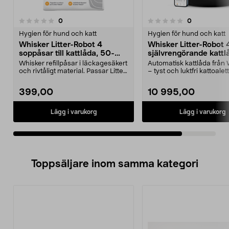
recensioner
recensioner
0
0
0.0 av 5 stjärnor
Hygien för hund och katt
Hygien för hund och katt
Whisker Litter-Robot 4
Whisker Litter-Robot 
soppåsar till kattlåda, 50-
självrengörande kattl
pack
Whisker refillpåsar i läckagesäkert
Automatisk kattlåda från
och rivtåligt material. Passar Litter-
– tyst och luktfri kattoalett
Robot ...
hemmet. Whisk...
399,00
10 995,00
Lägg i varukorg
Lägg i varukorg
Toppsäljare inom samma kategori