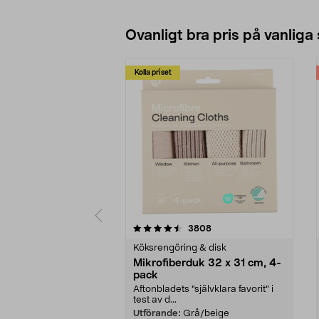
Se varianter
Ovanligt bra pris på vanliga
Kolla priset
5av 5 stjärnor
4.0av 5 stjärnor
recensioner
3808
Köksrengöring & disk
Mikrofiberduk 32 x 31 cm, 4-
pack
Aftonbladets "självklara favorit” i
test av d...
Utförande:
Grå/beige