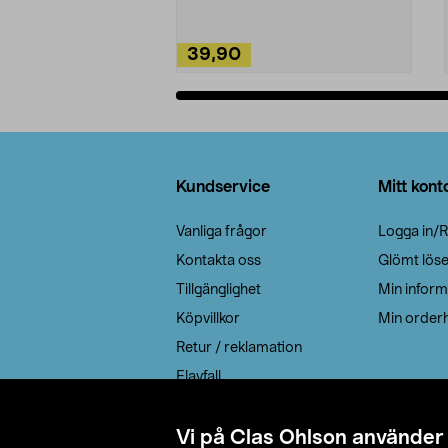
39,90
Lägg i varukorg
Sidfot
Kundservice
Mitt kont
Vanliga frågor
Logga in/R
Kontakta oss
Glömt lös
Tillgänglighet
Min inform
Köpvillkor
Min orderh
Retur / reklamation
Elavfall
Cookie policy
Leveransalternativ
Vi på Clas Ohlson använder