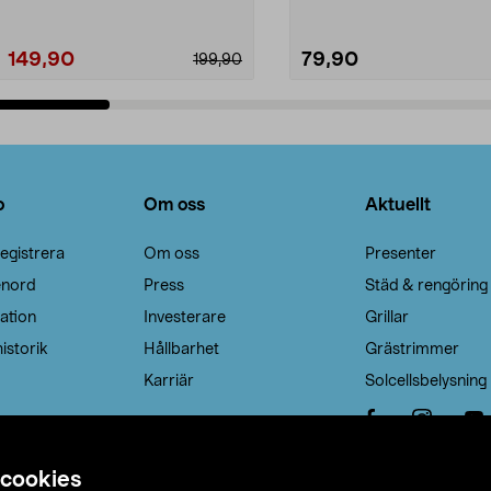
149,90
79,90
199,90
Lägg i varukorg
Lägg i varukorg
o
Om oss
Aktuellt
egistrera
Om oss
Presenter
enord
Press
Städ & rengöring
ation
Investerare
Grillar
istorik
Hållbarhet
Grästrimmer
Karriär
Solcellsbelysning
 cookies