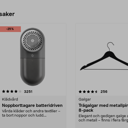
 saker
-25%
4.5av 5 stjärnor
recensioner
4.0av 5 stjärnor
recensioner
3251
256
Klädvård
Galgar
Noppborttagare batteridriven
Trägalgar med metallpi
8-pack
Vårda kläder och andra textilier –
ta bort noppor och ludd.
Elegant och gedigen galge a
Noppborttagaren fräs...
och metall – finns i flera färg
Galge med sv...