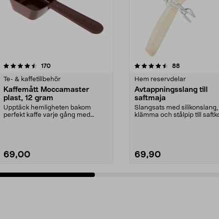
4.5 av 5 stjärnor
recensioner
4.5 av 5 stjärnor
recensioner
170
88
Te- & kaffetillbehör
Hem reservdelar
Kaffemått Moccamaster
Avtappningsslang till
plast, 12 gram
saftmaja
Upptäck hemligheten bakom
Slangsats med silikonslang,
perfekt kaffe varje gång med
klämma och stålpip till saftk
denna exklusiva doserings...
69,00
69,90