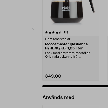
5 av 5 stjärnor
4.5 av 5 stjärnor
recensioner
719
Hem reservdelar
Moccamaster glaskanna
H/HB/K/KB, 1,25 liter
Lock med omrörare medföljer.
Originalglaskanna från
Moccamaster. Förläng livet p...
349,00
Används med