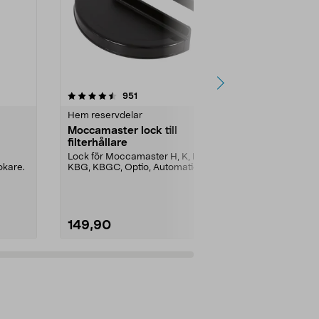
3.5 av 5 stjärnor
recensioner
4.5
951
1
Hem reservdelar
Hem reservde
Moccamaster lock till
USB laddkabe
filterhållare
OneBlade/R
Lock för Moccamaster H, K, KB,
Passar nyare
okare.
KBG, KBGC, Optio, Automatic,
laddning (ej 
Automatic S, Manual ...
230 V nätadapt
149,90
99,90