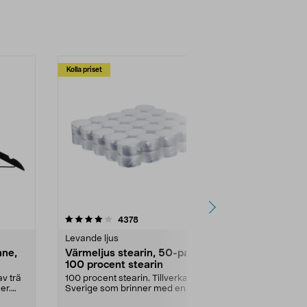
Kolla priset
Multibuy
4.5av 5 stjärnor
recensioner
4.5
4378
2
Levande ljus
Rengöringsm
nne,
Värmeljus stearin, 50-pack,
Bikarbonat
100 procent stearin
Ett allsidigt 
städning och 
v trä
100 procent stearin. Tillverkade i
ute. Städa med
er.
Sverige som brinner med en
vacker och sotfri ...