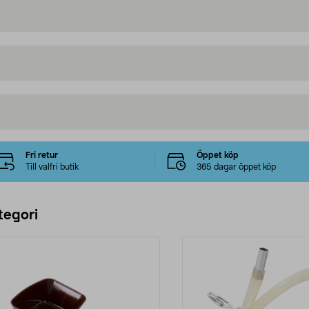
Fri retur
Öppet köp
Till valfri butik
365 dagar öppet köp
tegori