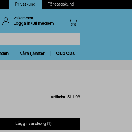
Privatkund
Företagskund
Välkommen
Logga in/Bli medlem
nden
Våra tjänster
Club Clas
Artikelnr:
51-1108
Lägg i varukorg
(1)