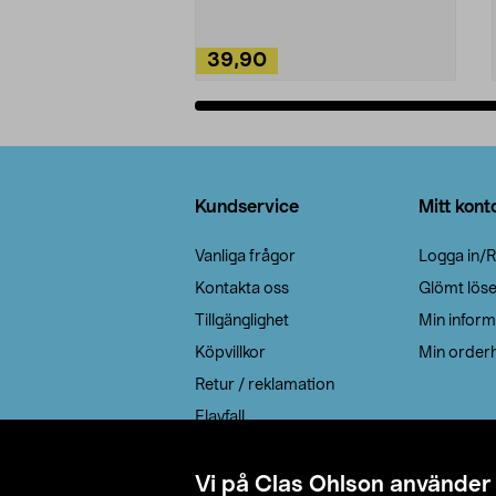
39,90
Lägg i varukorg
Sidfot
Kundservice
Mitt kont
Vanliga frågor
Logga in/R
Kontakta oss
Glömt lös
Tillgänglighet
Min inform
Köpvillkor
Min orderh
Retur / reklamation
Elavfall
Cookie policy
Leveransalternativ
Vi på Clas Ohlson använder