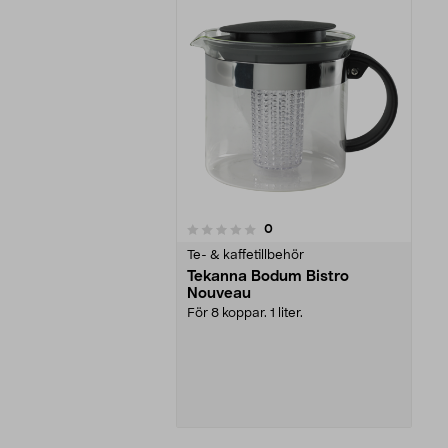
recensioner
0
0 av 5 stjärnor
Te- & kaffetillbehör
Tekanna Bodum Bistro
Nouveau
För 8 koppar. 1 liter.