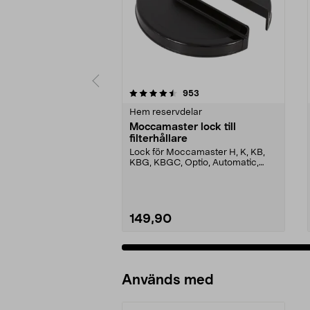
5 av 5 stjärnor
4.5 av 5 stjärnor
recensioner
953
Hem reservdelar
Moccamaster lock till
filterhållare
Lock för Moccamaster H, K, KB,
KBG, KBGC, Optio, Automatic,
Automatic S, Manual ...
149,90
Används med