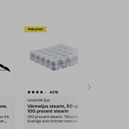
Kolla priset
Multibuy
4.5av 5 stjärnor
recensioner
4.5
4378
2
Levande ljus
Rengöringsm
nne,
Värmeljus stearin, 50-pack,
Bikarbonat
100 procent stearin
Ett allsidigt 
städning och 
v trä
100 procent stearin. Tillverkade i
ute. Städa med
er.
Sverige som brinner med en
vacker och sotfri ...