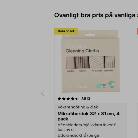
Se varianter
Ovanligt bra pris på vanliga
Kolla priset
5av 5 stjärnor
4.0av 5 stjärnor
recensioner
3813
Köksrengöring & disk
Mikrofiberduk 32 x 31 cm, 4-
pack
Aftonbladets "självklara favorit” i
test av d...
Utförande:
Grå/beige