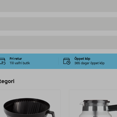
Fri retur
Öppet köp
Till valfri butik
365 dagar öppet köp
tegori