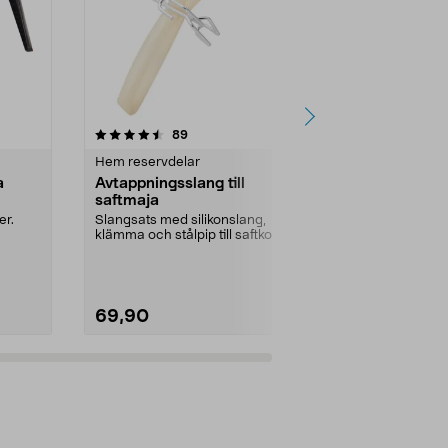
3.5 av 5 stjärnor
recensioner
4.5
89
1
Hem reservdelar
Hem reservde
a
Avtappningsslang till
USB laddkabe
saftmaja
OneBlade/R
er.
Slangsats med silikonslang,
Passar nyare
klämma och stålpip till saftkokare.
laddning (ej 
...
230 V nätadapt
69,90
99,90