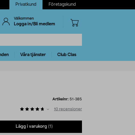
Privatkund
Företagskund
Välkommen
Logga in/Bli medlem
nden
Våra tjänster
Club Clas
Artikelnr:
51-385
10
recensioner
Lägg i varukorg
(1)