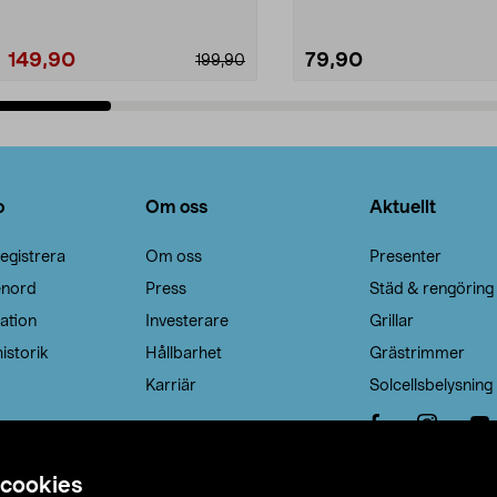
149,90
79,90
199,90
Lägg i varukorg
Lägg i varukorg
o
Om oss
Aktuellt
egistrera
Om oss
Presenter
enord
Press
Städ & rengöring
ation
Investerare
Grillar
istorik
Hållbarhet
Grästrimmer
Karriär
Solcellsbelysning
 cookies