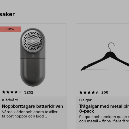
 saker
-25%
4.5av 5 stjärnor
recensioner
4.0av 5 stjärnor
recensioner
3252
256
Klädvård
Galgar
Noppborttagare batteridriven
Trägalgar med metallpi
8-pack
Vårda kläder och andra textilier –
ta bort noppor och ludd.
Elegant och gedigen galge a
Noppborttagaren fräs...
och metall – finns i flera färg
Galge med sv...