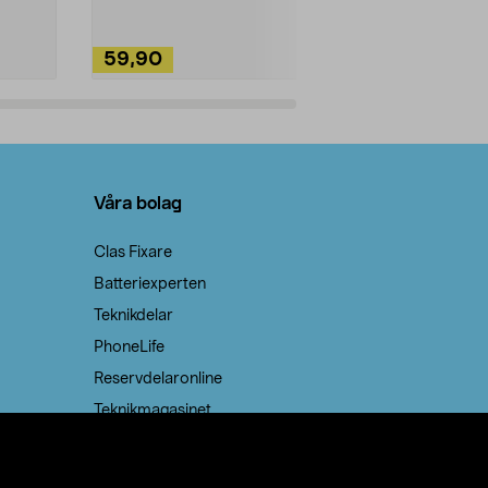
59,90
49,90
Lägg i varukorg
Lägg
Våra bolag
Clas Fixare
Batteriexperten
Teknikdelar
PhoneLife
Reservdelaronline
Teknikmagasinet