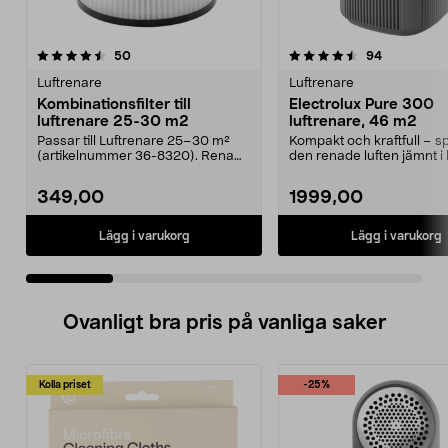
4.5 av 5 stjärnor
recensioner
5.0 av 5 stjärnor
recensione
50
94
Luftrenare
Luftrenare
Kombinationsfilter till
Electrolux Pure 300
luftrenare 25-30 m2
luftrenare, 46 m2
Passar till Luftrenare 25–30 m²
Kompakt och kraftfull – s
(artikelnummer 36-8320). Rena
den renade luften jämnt i
luften snabbt och ...
rummet. Electrolu...
349,00
1999,00
Lägg i varukorg
Lägg i varukorg
Ovanligt bra pris på vanliga saker
Kolla priset
-25%