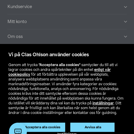
Sidfot
Kundservice
Mitt konto
Om oss
Aktuellt
Vi på Clas Ohlson använder cookies
Genom att trycka
”Acceptera alla cookies”
samtycker du till att vi
Våra bolag
lagrar cookies och andra spårtekniker på din enhet
enligt vår
cookiepolicy
för att förbättra upplevelsen på vår webbplats,
analysera webbplatsens användning samt anpassa våra
Hitta butik
marknadsföringsinsatser. Vi använder fyra kategorier av cookies:
nödvändiga, funktionella, analys och annonsering. För nödvändiga
cookies krävs inte ditt samtycke eftersom dessa cookies är
SE
NO
FI
nödvändiga för att innehållet på webbplatsen ska kunna fungera. Om
du istället vill skräddarsy dina val kan du trycka på
inställningar
. Ditt
samtycke är frivilligt och kan återkallas när som helst genom att du
ändrar i dina cookie-inställningar eller kontaktar oss för guidning.
Acceptera alla cookies
Avvisa alla