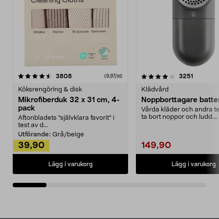
4.0av 5 stjärnor
recensioner
4.5av 5 stjärnor
recensio
3808
3251
(9,97/st)
Köksrengöring & disk
Klädvård
Mikrofiberduk 32 x 31 cm, 4-
Noppborttagare batter
pack
Vårda kläder och andra tex
ta bort noppor och ludd.
Aftonbladets "självklara favorit” i
Noppborttagaren fräs...
test av d...
Utförande:
Grå/beige
39,90
149,90
Lägg i varukorg
Lägg i varukorg