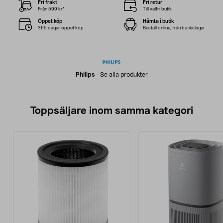
Fri frakt
Fri retur
Från 599 kr*
Till valfri butik
Öppet köp
Hämta i butik
365 dagar öppet köp
Beställ online, från butikslager
Philips
-
Se alla produkter
Toppsäljare inom samma kategori