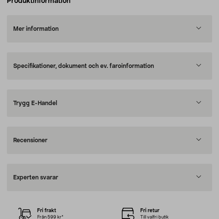
Produktinformation
Mer information
Specifikationer, dokument och ev. faroinformation
Trygg E-Handel
Recensioner
Experten svarar
Fri frakt
Fri retur
Från 599 kr*
Till valfri butik