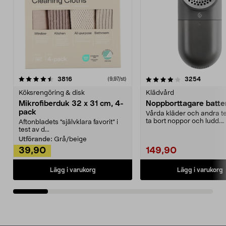
4.0av 5 stjärnor
recensioner
4.5av 5 stjärnor
recensio
3816
3254
(9,97/st)
Köksrengöring & disk
Klädvård
Mikrofiberduk 32 x 31 cm, 4-
Noppborttagare batter
pack
Vårda kläder och andra tex
ta bort noppor och ludd.
Aftonbladets "självklara favorit” i
Noppborttagaren fräs...
test av d...
Utförande:
Grå/beige
39,90
149,90
Lägg i varukorg
Lägg i varukorg