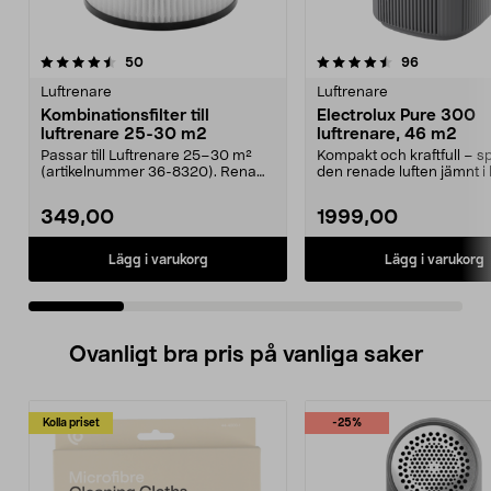
4.5 av 5 stjärnor
recensioner
4.5 av 5 stjärnor
recensione
50
96
Luftrenare
Luftrenare
Kombinationsfilter till
Electrolux Pure 300
luftrenare 25-30 m2
luftrenare, 46 m2
Passar till Luftrenare 25–30 m²
Kompakt och kraftfull – s
(artikelnummer 36-8320). Rena
den renade luften jämnt i
luften snabbt och ...
rummet. Electrolu...
349,00
1999,00
Lägg i varukorg
Lägg i varukorg
Ovanligt bra pris på vanliga saker
Kolla priset
-25%