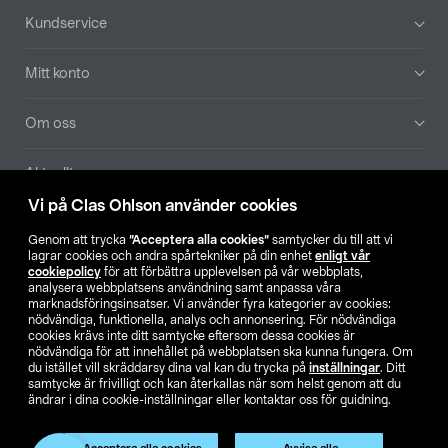
Sidfot
Kundservice
Mitt konto
Om oss
Aktuellt
Vi på Clas Ohlson använder cookies
Våra bolag
Genom att trycka
”Acceptera alla cookies”
samtycker du till att vi
lagrar cookies och andra spårtekniker på din enhet
enligt vår
Hitta butik
cookiepolicy
för att förbättra upplevelsen på vår webbplats,
analysera webbplatsens användning samt anpassa våra
marknadsföringsinsatser. Vi använder fyra kategorier av cookies:
nödvändiga, funktionella, analys och annonsering. För nödvändiga
SE
NO
FI
cookies krävs inte ditt samtycke eftersom dessa cookies är
nödvändiga för att innehållet på webbplatsen ska kunna fungera. Om
du istället vill skräddarsy dina val kan du trycka på
inställningar
. Ditt
samtycke är frivilligt och kan återkallas när som helst genom att du
ändrar i dina cookie-inställningar eller kontaktar oss för guidning.