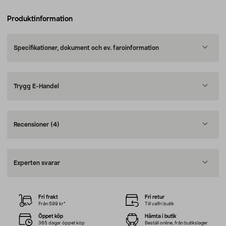
Produktinformation
Specifikationer, dokument och ev. faroinformation
Trygg E-Handel
Recensioner
(4)
Experten svarar
Fri frakt
Fri retur
Från 599 kr*
Till valfri butik
Öppet köp
Hämta i butik
365 dagar öppet köp
Beställ online, från butikslager