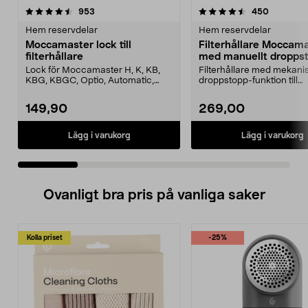
4.5 av 5 stjärnor
recensioner
4.5 av 5 stjärnor
recension
953
450
Hem reservdelar
Hem reservdelar
Moccamaster lock till
Filterhållare Moccam
filterhållare
med manuellt dropps
Lock för Moccamaster H, K, KB,
Filterhållare med mekani
KBG, KBGC, Optio, Automatic,
droppstopp-funktion till
Automatic S, Manual ...
Moccamaster kaffebryggar
149,90
269,00
Lägg i varukorg
Lägg i varukorg
Ovanligt bra pris på vanliga saker
Kolla priset
-25%