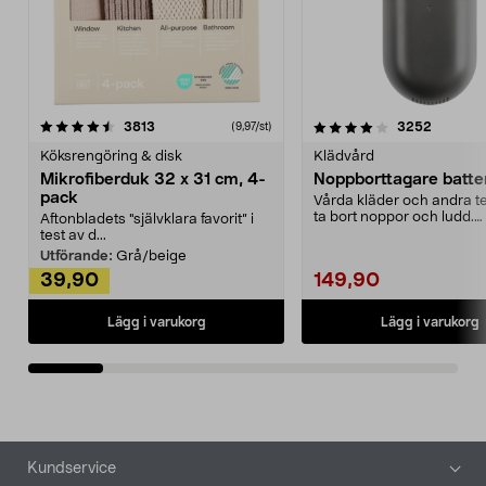
4.0av 5 stjärnor
recensioner
4.5av 5 stjärnor
recensio
3813
3252
(9,97/st)
Köksrengöring & disk
Klädvård
Mikrofiberduk 32 x 31 cm, 4-
Noppborttagare batter
pack
Vårda kläder och andra tex
ta bort noppor och ludd.
Aftonbladets "självklara favorit” i
Noppborttagaren fräs...
test av d...
Utförande:
Grå/beige
39,90
149,90
Lägg i varukorg
Lägg i varukorg
Sidfot
Kundservice