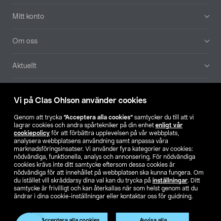
Mitt konto
Om oss
Aktuellt
Våra bolag
Vi på Clas Ohlson använder cookies
Hitta butik
Genom att trycka
”Acceptera alla cookies”
samtycker du till att vi
lagrar cookies och andra spårtekniker på din enhet
enligt vår
cookiepolicy
för att förbättra upplevelsen på vår webbplats,
SE
NO
FI
analysera webbplatsens användning samt anpassa våra
marknadsföringsinsatser. Vi använder fyra kategorier av cookies:
nödvändiga, funktionella, analys och annonsering. För nödvändiga
cookies krävs inte ditt samtycke eftersom dessa cookies är
nödvändiga för att innehållet på webbplatsen ska kunna fungera. Om
du istället vill skräddarsy dina val kan du trycka på
inställningar
. Ditt
samtycke är frivilligt och kan återkallas när som helst genom att du
ändrar i dina cookie-inställningar eller kontaktar oss för guidning.
Köpvillkor
Privacy statement
Klubbvillkor
För företag
Ändra till priser exklusive moms
Produkten har utgått
Acceptera alla cookies
Avvisa alla