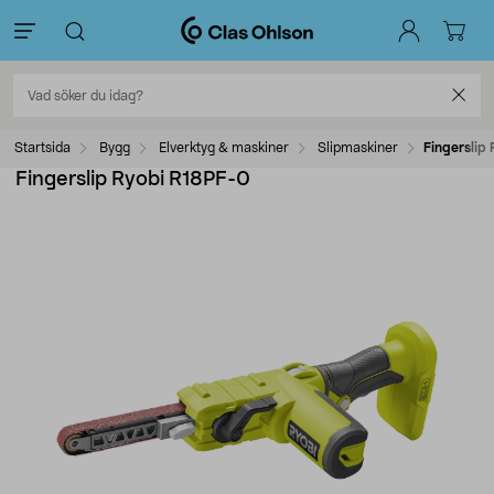
Startsida
Bygg
Elverktyg & maskiner
Slipmaskiner
Fingerslip
Fingerslip Ryobi R18PF-0