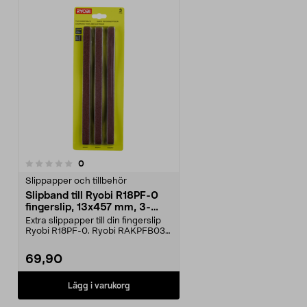
recensioner
0
Slippapper och tillbehör
Slipband till Ryobi R18PF-0
fingerslip, 13x457 mm, 3-
pack
Extra slippapper till din fingerslip
Ryobi R18PF-0. Ryobi RAKPFB03
– slipband fö...
69,90
Lägg i varukorg