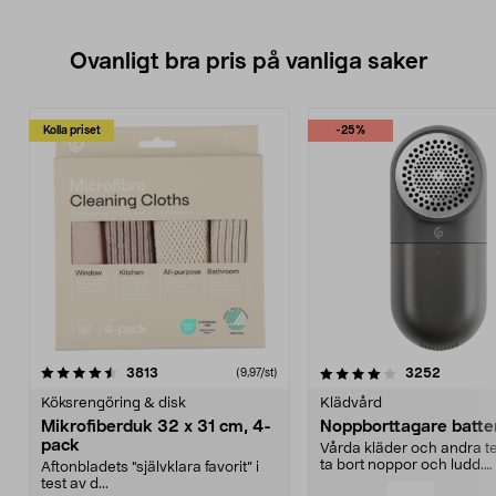
Ovanligt bra pris på vanliga saker
Kolla priset
-25%
4.0av 5 stjärnor
recensioner
4.5av 5 stjärnor
recensio
3813
3252
(9,97/st)
Köksrengöring & disk
Klädvård
Mikrofiberduk 32 x 31 cm, 4-
Noppborttagare batter
pack
Vårda kläder och andra tex
ta bort noppor och ludd.
Aftonbladets "självklara favorit” i
Noppborttagaren fräs...
test av d...