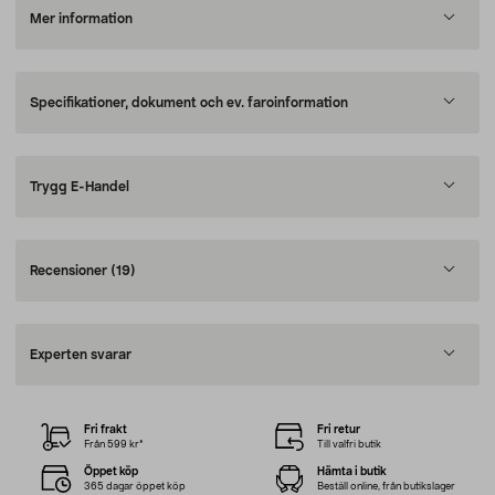
Mer information
Specifikationer, dokument och ev. faroinformation
Trygg E-Handel
Recensioner
(19)
Experten svarar
Fri frakt
Fri retur
Från 599 kr*
Till valfri butik
Öppet köp
Hämta i butik
365 dagar öppet köp
Beställ online, från butikslager