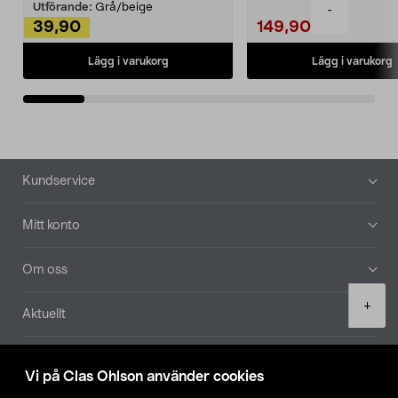
Utförande:
Grå/beige
-
39,90
149,90
Lägg i varukorg
Lägg i varukorg
Sidfot
Kundservice
Mitt konto
Om oss
Product
+
Aktuellt
quantity
Våra bolag
Vi på Clas Ohlson använder cookies