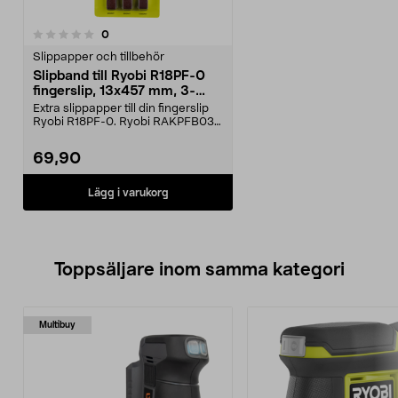
recensioner
0
Slippapper och tillbehör
Slipband till Ryobi R18PF-0
fingerslip, 13x457 mm, 3-
pack
Extra slippapper till din fingerslip
Ryobi R18PF-0. Ryobi RAKPFB03
– slipband fö...
69,90
Lägg i varukorg
Toppsäljare inom samma kategori
Multibuy