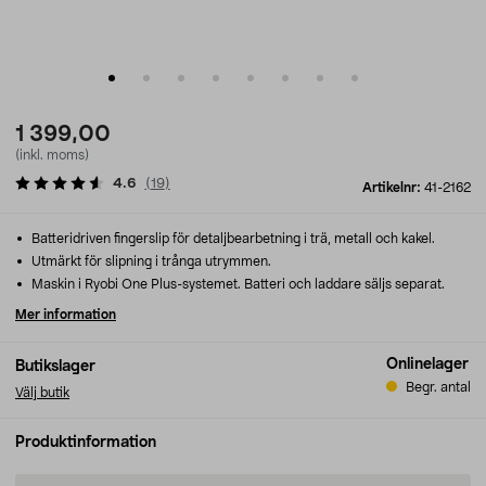
1 399,00
(inkl. moms)
4.6
(
19
)
Artikelnr:
41-2162
Batteridriven fingerslip för detaljbearbetning i trä, metall och kakel.
Utmärkt för slipning i trånga utrymmen.
Maskin i Ryobi One Plus-systemet. Batteri och laddare säljs separat.
Mer information
Onlinelager
Butikslager
Begr. antal
Välj butik
Produktinformation