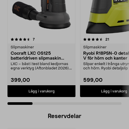
4.5 av 5 stjärnor
recensioner
4.5 av 5 stjärnor
recensioner
7
21
Slipmaskiner
Slipmaskiner
Cocraft LXC OS125
Ryobi R18PSN-0 detalj
batteridriven slipmaskin
V för hörn och kanter
oscillerande 18 V
LXC – bäst i test bland kedjornas
Slipar enkelt i trånga ut
egna verktyg (Aftonbladet 2026).
och hörn. Ryobi detaljslip
Kraftfull exe...
snabb och effe...
399,00
599,00
Lägg i varukorg
Lägg i varukorg
Reservdelar