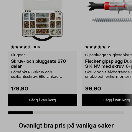
5.0 av 5 stjärnor
recensioner
4.5 av 5 stjärnor
recensioner
106
2
Pluggar
Gipspluggar & gipsankar
Skruv- och pluggsats 670
Fischer gipsplugg Du
delar
S K NV med skruv, 6-
Försänkt PZ-skruv och
Skruv och självborrande 
sexkantsskruv. Elförzinkad.
snabb och enkel monterin
Plastplugg och täckbrickor. 67...
Fischer DuoBlade S ...
179,90
99,90
Lägg i varukorg
Lägg i varukorg
Ovanligt bra pris på vanliga saker