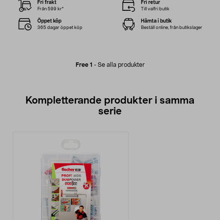
Fri frakt
Fri retur
Från 599 kr*
Till valfri butik
Öppet köp
Hämta i butik
365 dagar öppet köp
Beställ online, från butikslager
Free 1
-
Se alla produkter
Kompletterande produkter i samma
serie