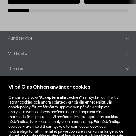
Sidfot
Kundservice
Mitt konto
Om oss
Aktuellt
Vi på Clas Ohlson använder cookies
Genom att trycka
”Acceptera alla cookies”
samtycker du till att vi
Våra bolag
lagrar cookies och andra spårtekniker på din enhet
enligt vår
cookiepolicy
för att förbättra upplevelsen på vår webbplats,
analysera webbplatsens användning samt anpassa våra
Hitta butik
marknadsföringsinsatser. Vi använder fyra kategorier av cookies:
nödvändiga, funktionella, analys och annonsering. För nödvändiga
cookies krävs inte ditt samtycke eftersom dessa cookies är
SE
NO
FI
nödvändiga för att innehållet på webbplatsen ska kunna fungera. Om