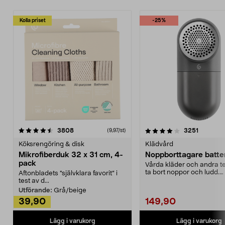
Kolla priset
-25%
4.0av 5 stjärnor
recensioner
4.5av 5 stjärnor
recensio
3808
3251
(9,97/st)
Köksrengöring & disk
Klädvård
Mikrofiberduk 32 x 31 cm, 4-
Noppborttagare batter
pack
Vårda kläder och andra tex
ta bort noppor och ludd.
Aftonbladets "självklara favorit” i
Noppborttagaren fräs...
test av d...
Utförande:
Grå/beige
39,90
149,90
Lägg i varukorg
Lägg i varukorg