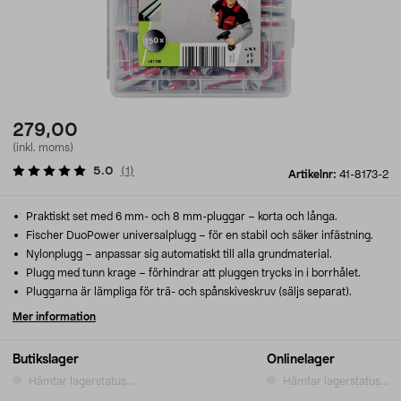
279,00
(inkl. moms)
5.0
(
1
)
Artikelnr:
41-8173-2
Praktiskt set med 6 mm- och 8 mm-pluggar – korta och långa.
Fischer DuoPower universalplugg – för en stabil och säker infästning.
Nylonplugg – anpassar sig automatiskt till alla grundmaterial.
Plugg med tunn krage – förhindrar att pluggen trycks in i borrhålet.
Pluggarna är lämpliga för trä- och spånskiveskruv (säljs separat).
Mer information
Butikslager
Onlinelager
Hämtar lagerstatus...
Hämtar lagerstatus...