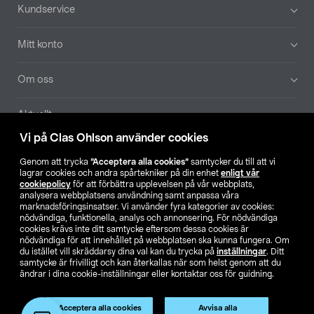
Sidfot
Kundservice
Mitt konto
Om oss
Aktuellt
Vi på Clas Ohlson använder cookies
Våra bolag
Genom att trycka
”Acceptera alla cookies”
samtycker du till att vi
lagrar cookies och andra spårtekniker på din enhet
enligt vår
Hitta butik
cookiepolicy
för att förbättra upplevelsen på vår webbplats,
analysera webbplatsens användning samt anpassa våra
marknadsföringsinsatser. Vi använder fyra kategorier av cookies:
nödvändiga, funktionella, analys och annonsering. För nödvändiga
SE
NO
FI
cookies krävs inte ditt samtycke eftersom dessa cookies är
nödvändiga för att innehållet på webbplatsen ska kunna fungera. Om
du istället vill skräddarsy dina val kan du trycka på
inställningar
. Ditt
samtycke är frivilligt och kan återkallas när som helst genom att du
ändrar i dina cookie-inställningar eller kontaktar oss för guidning.
Acceptera alla cookies
Avvisa alla
Köpvillkor
Privacy statement
Klubbvillkor
För företag