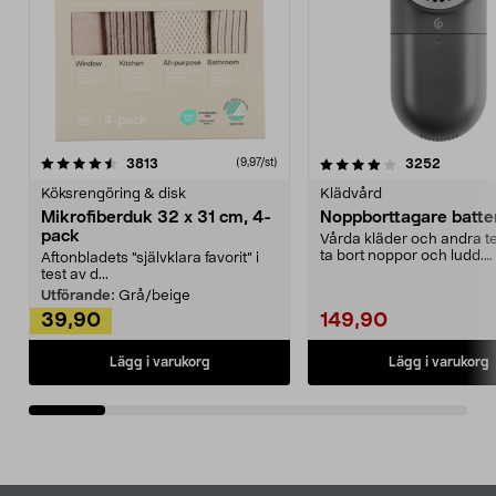
4.0av 5 stjärnor
recensioner
4.5av 5 stjärnor
recensio
3813
3252
(9,97/st)
Köksrengöring & disk
Klädvård
Mikrofiberduk 32 x 31 cm, 4-
Noppborttagare batter
pack
Vårda kläder och andra tex
ta bort noppor och ludd.
Aftonbladets "självklara favorit” i
Noppborttagaren fräs...
test av d...
Utförande:
Grå/beige
39,90
149,90
Lägg i varukorg
Lägg i varukorg