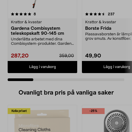
4.5 av 5 stjärnor
recensioner
4.5 av 5 stjärnor
recension
8
237
Krattor & kvastar
Krattor & kvastar
Gardena Combisystem
Borste Frida
teleskopskaft 90-145 cm
Piassavaborsten är lämplig
grov smuts. Av konstfiber. 
Underlätta arbetet med dina
träskaft 34-...
Combisystem-produkter. Gardena
Combisystem teleskops...
287,20
49,90
359,00
Lägg i varukorg
Lägg i varukorg
Ovanligt bra pris på vanliga saker
Kolla priset
-25%