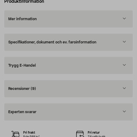
Produktinformation
Mer information
Specifikationer, dokument och ev. faroinformation
Trygg E-Handel
Recensioner
(9)
Experten svarar
Fri frakt
Fri retur
Från 599 kr*
Till valfri butik