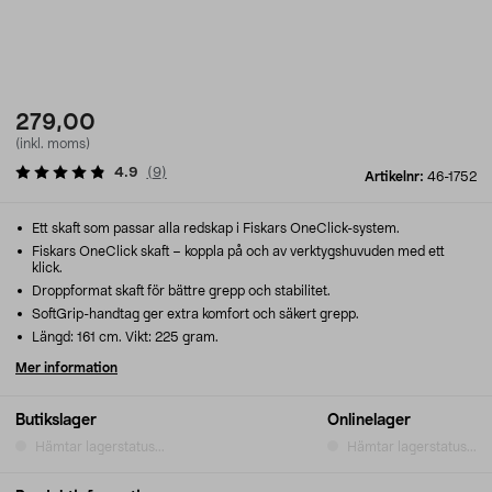
279,00
(inkl. moms)
4.9
(
9
)
Artikelnr:
46-1752
Ett skaft som passar alla redskap i Fiskars OneClick-system.
Fiskars OneClick skaft – koppla på och av verktygshuvuden med ett
klick.
Droppformat skaft för bättre grepp och stabilitet.
SoftGrip-handtag ger extra komfort och säkert grepp.
Längd: 161 cm. Vikt: 225 gram.
Mer information
Butikslager
Onlinelager
Hämtar lagerstatus...
Hämtar lagerstatus...