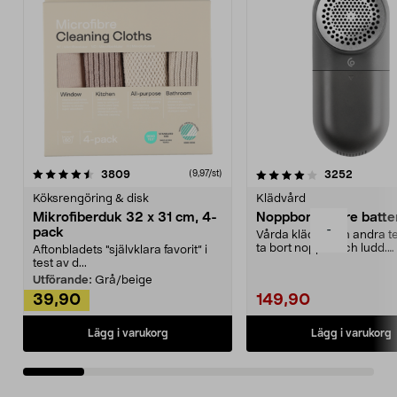
4.0av 5 stjärnor
recensioner
4.5av 5 stjärnor
recensio
3809
3252
(9,97/st)
Köksrengöring & disk
Klädvård
Mikrofiberduk 32 x 31 cm, 4-
Noppborttagare batter
-
pack
Vårda kläder och andra tex
ta bort noppor och ludd.
Aftonbladets "självklara favorit” i
Noppborttagaren fräs...
test av d...
Utförande:
Grå/beige
39,90
149,90
Lägg i varukorg
Lägg i varukorg