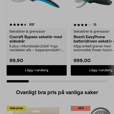
4.0 av 5 stjärnor
recensioner
5.0 av 5 stjärnor
recensioner
557
13
Sekatörer & grensaxar
Sekatörer & grensaxar
Cocraft Bypass sekatör med
Bosch EasyPrune
sidoskär
batteridriven sekatör
bypass 3,6 V
5 plus i Aftonbladet 2024 ”Inga
Klipp enkelt grenar med
nackdelar alls – toppenprodukt!”.
automatisk Power Assist 
Ansa i rabatte...
upp till 25 mm. Bosch Ea..
99,90
999,00
Lägg i varukorg
Lägg i varukorg
Ovanligt bra pris på vanliga saker
Kolla priset
-25%