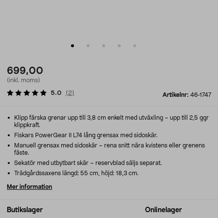
699,00
(inkl. moms)
5.0
(
2
)
Artikelnr:
46-1747
Klipp färska grenar upp till 3,8 cm enkelt med utväxling – upp till 2,5 ggr
klippkraft.
Fiskars PowerGear II L74 lång grensax med sidoskär.
Manuell grensax med sidoskär – rena snitt nära kvistens eller grenens
fäste.
Sekatör med utbytbart skär – reservblad säljs separat.
Trädgårdssaxens längd: 55 cm, höjd: 18,3 cm.
Mer information
Butikslager
Onlinelager