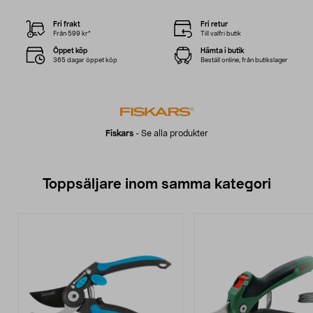
Fri frakt
Fri retur
Från 599 kr*
Till valfri butik
Öppet köp
Hämta i butik
365 dagar öppet köp
Beställ online, från butikslager
Fiskars
-
Se alla produkter
Toppsäljare inom samma kategori