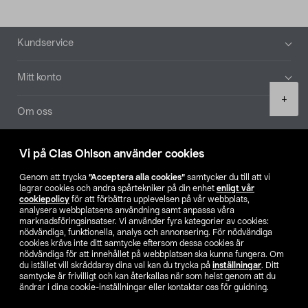
Sidfot
Kundservice
Mitt konto
Product
+
quantity
Om oss
Aktuellt
Vi på Clas Ohlson använder cookies
Genom att trycka
”Acceptera alla cookies”
samtycker du till att vi
Våra bolag
lagrar cookies och andra spårtekniker på din enhet
enligt vår
cookiepolicy
för att förbättra upplevelsen på vår webbplats,
analysera webbplatsens användning samt anpassa våra
Hitta butik
marknadsföringsinsatser. Vi använder fyra kategorier av cookies:
nödvändiga, funktionella, analys och annonsering. För nödvändiga
cookies krävs inte ditt samtycke eftersom dessa cookies är
SE
NO
FI
nödvändiga för att innehållet på webbplatsen ska kunna fungera. Om
du istället vill skräddarsy dina val kan du trycka på
inställningar
. Ditt
samtycke är frivilligt och kan återkallas när som helst genom att du
ändrar i dina cookie-inställningar eller kontaktar oss för guidning.